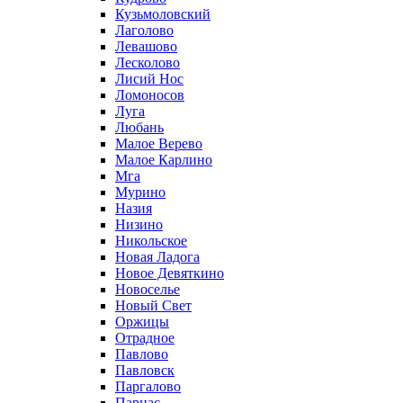
Кузьмоловский
Лаголово
Левашово
Лесколово
Лисий Нос
Ломоносов
Луга
Любань
Малое Верево
Малое Карлино
Мга
Мурино
Назия
Низино
Никольское
Новая Ладога
Новое Девяткино
Новоселье
Новый Свет
Оржицы
Отрадное
Павлово
Павловск
Паргалово
Парнас