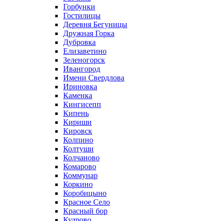
Горбунки
Гостилицы
Деревня Бегуницы
Дружная Горка
Дубровка
Елизаветино
Зеленогорск
Ивангород
Имени Свердлова
Ириновка
Каменка
Кингисепп
Кипень
Кириши
Кировск
Колпино
Колтуши
Колчаново
Комарово
Коммунар
Коркино
Коробицыно
Красное Село
Красный бор
Кудрово