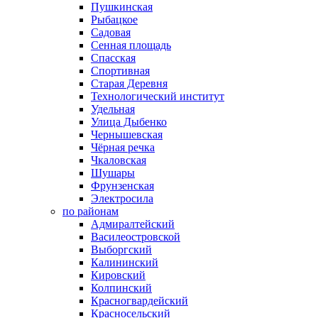
Пушкинская
Рыбацкое
Садовая
Сенная площадь
Спасская
Спортивная
Старая Деревня
Технологический институт
Удельная
Улица Дыбенко
Чернышевская
Чёрная речка
Чкаловская
Шушары
Фрунзенская
Электросила
по районам
Адмиралтейский
Василеостровской
Выборгский
Калининский
Кировский
Колпинский
Красногвардейский
Красносельский