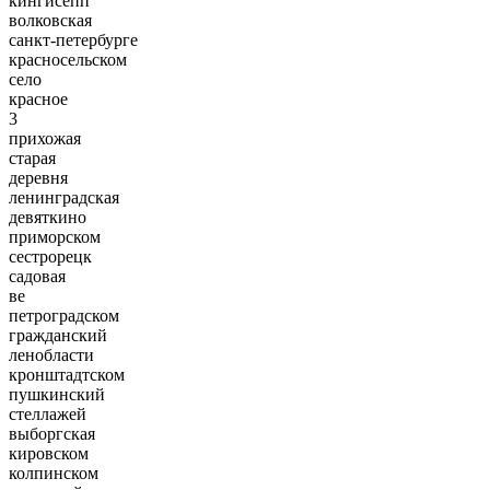
кингисепп
волковская
санкт-петербурге
красносельском
село
красное
3
прихожая
старая
деревня
ленинградская
девяткино
приморском
сестрорецк
садовая
ве
петроградском
гражданский
ленобласти
кронштадтском
пушкинский
стеллажей
выборгская
кировском
колпинском