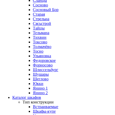
Сланцы
Сосново
Сосновый Бор
Старая
Стрельна
Сясьстрой
Тайцы
Тельмана
Тихвин
Токсово
Толмачёво
Тосно
Ульяновка
Федоровское
Форносово
Шлиссельбург
Шушары
Щеглово
Юкки
Янино 1
Янино 2
Каталог шкафов
Тип конструкции
Встраиваемые
Шкафы-купе