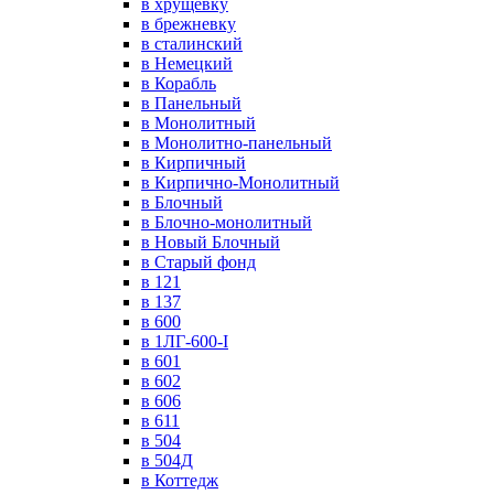
в хрущевку
в брежневку
в сталинский
в Немецкий
в Корабль
в Панельный
в Монолитный
в Монолитно-панельный
в Кирпичный
в Кирпично-Монолитный
в Блочный
в Блочно-монолитный
в Новый Блочный
в Старый фонд
в 121
в 137
в 600
в 1ЛГ-600-I
в 601
в 602
в 606
в 611
в 504
в 504Д
в Коттедж