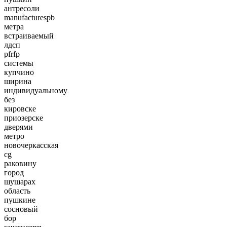
антресоли
manufacturespb
метра
встраиваемый
лдсп
pfrfp
системы
купчино
ширина
индивидуальному
без
кировске
приозерске
дверями
метро
новочеркасская
cg
раковину
город
шушарах
область
пушкине
сосновый
бор