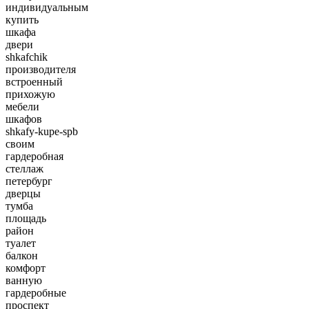
индивидуальным
купить
шкафа
двери
shkafchik
производителя
встроенный
прихожую
мебели
шкафов
shkafy-kupe-spb
своим
гардеробная
стеллаж
петербург
дверцы
тумба
площадь
район
туалет
балкон
комфорт
ванную
гардеробные
проспект