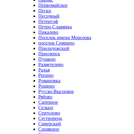
Первомайское
Пески
Песочный
Петергоф
Петро-Славянка
Пикалево
Поселок имени Морозова
поселок Семрино
Приладожский
Приозерск
Пушкин
Разметелево
Рахья
Репино
Романовка
Рощино
Русско-Высоцкое
Рябово
Саперное
Сельцо
Сертолово
Сестрорецк
Сиверский
Синявино