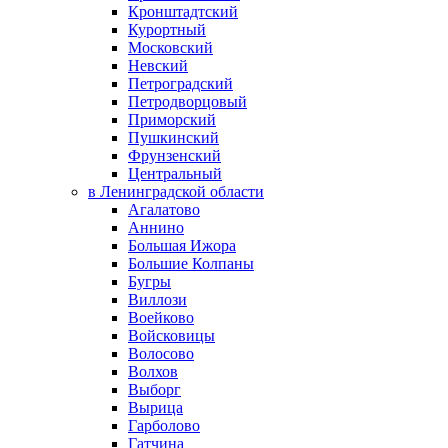
Кронштадтский
Курортный
Московский
Невский
Петроградский
Петродворцовый
Приморский
Пушкинский
Фрунзенский
Центральный
в Ленинградской области
Агалатово
Аннино
Большая Ижора
Большие Колпаны
Бугры
Виллози
Воейково
Войсковицы
Волосово
Волхов
Выборг
Вырица
Гарболово
Гатчина