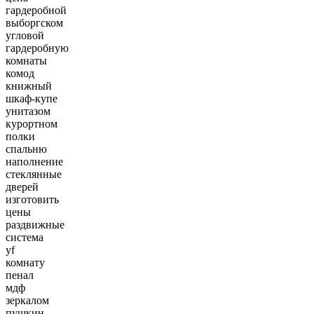
гардеробной
выборгском
угловой
гардеробную
комнаты
комод
книжный
шкаф-купе
унитазом
курортном
полки
спальню
наполнение
стеклянные
дверей
изготовить
цены
раздвижные
система
yf
комнату
пенал
мдф
зеркалом
пушкин