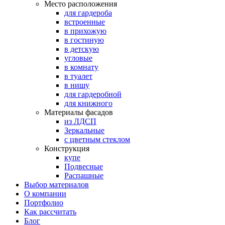
Место расположения
для гардероба
встроенные
в прихожую
в гостиную
в детскую
угловые
в комнату
в туалет
в нишу
для гардеробной
для книжного
Материалы фасадов
из ЛДСП
Зеркальные
с цветным стеклом
Конструкция
купе
Подвесные
Распашные
Выбор материалов
О компании
Портфолио
Как рассчитать
Блог