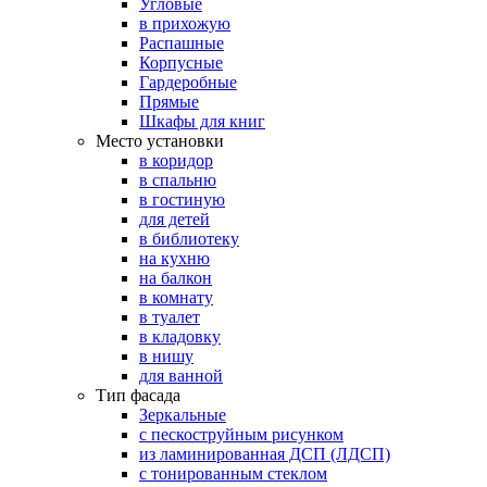
Угловые
в прихожую
Распашные
Корпусные
Гардеробные
Прямые
Шкафы для книг
Место установки
в коридор
в спальню
в гостиную
для детей
в библиотеку
на кухню
на балкон
в комнату
в туалет
в кладовку
в нишу
для ванной
Тип фасада
Зеркальные
с пескоструйным рисунком
из ламинированная ДСП (ЛДСП)
с тонированным стеклом