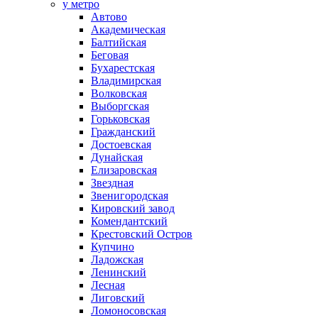
у метро
Автово
Академическая
Балтийская
Беговая
Бухарестская
Владимирская
Волковская
Выборгская
Горьковская
Гражданский
Достоевская
Дунайская
Елизаровская
Звездная
Звенигородская
Кировский завод
Комендантский
Крестовский Остров
Купчино
Ладожская
Ленинский
Лесная
Лиговский
Ломоносовская