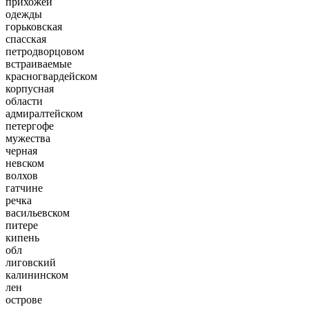
прихожей
одежды
горьковская
спасская
петродворцовом
встраиваемые
красногвардейском
корпусная
области
адмиралтейском
петергофе
мужества
черная
невском
волхов
гатчине
речка
васильевском
питере
кипень
обл
лиговский
калининском
лен
острове