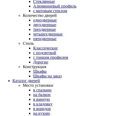
Стеклянные
Алюминиевый профиль
с матовым стеклом
Количество дверей
однодверные
двухдверные
трехдверные
четырехдверные
пятидверные
Стиль
Классические
с подсветкой
с тонким профилем
Дорогие
Конструкция
Шкафы
Шкафы на заказ
Каталог дверей
Место установки
в спальню
на балкон
в ванную
в кладовку
в коридор
на кухню