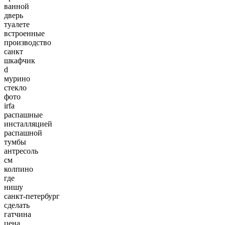
ванной
дверь
туалете
встроенные
производство
санкт
шкафчик
d
мурино
стекло
фото
irfa
распашные
инсталляцией
распашной
тумбы
антресоль
см
колпино
где
нишу
санкт-петербург
сделать
гатчина
цена