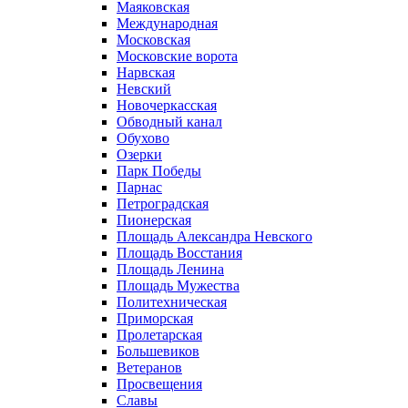
Маяковская
Международная
Московская
Московские ворота
Нарвская
Невский
Новочеркасская
Обводный канал
Обухово
Озерки
Парк Победы
Парнас
Петроградская
Пионерская
Площадь Александра Невского
Площадь Восстания
Площадь Ленина
Площадь Мужества
Политехническая
Приморская
Пролетарская
Большевиков
Ветеранов
Просвещения
Славы