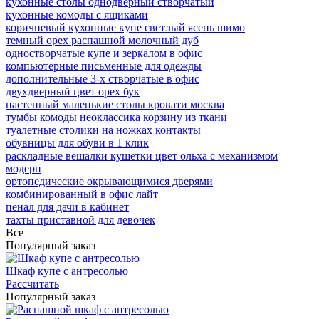
кухонные столы однодверный створчатый
кухонные комоды с ящиками
коричневый кухонные купе светлый ясень шимо
темный орех распашной молочный дуб
одностворчатые купе и зеркалом в офис
компьютерные письменные для одежды
дополнительные 3-х створчатые в офис
двухдверный цвет орех бук
настенный маленькие столы кровати москва
тумбы комоды неоклассика корзину из ткани
туалетные столики на ножках контакты
обувницы для обуви в 1 клик
раскладные вешалки кушетки цвет ольха с механизмом
модерн
ортопедические окрывающимися дверями
комбинированный в офис лайт
пенал для дачи в кабинет
тахты приставной для девочек
Все
Популярный заказ
Шкаф купе с антресолью
Рассчитать
Популярный заказ