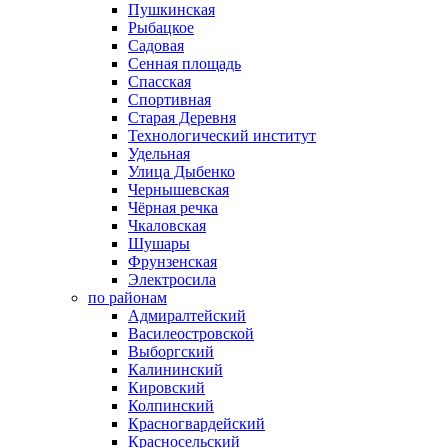
Пушкинская
Рыбацкое
Садовая
Сенная площадь
Спасская
Спортивная
Старая Деревня
Технологический институт
Удельная
Улица Дыбенко
Чернышевская
Чёрная речка
Чкаловская
Шушары
Фрунзенская
Электросила
по районам
Адмиралтейский
Василеостровской
Выборгский
Калининский
Кировский
Колпинский
Красногвардейский
Красносельский