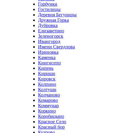
Горбунки
Гостилицы
Деревня Бегуницы
Дружная Горка
Дубровка
Елизаветино
Зеленогорск
Ивангород
Имени Свердлова
Ириновка
Каменка
Кингисепп
Кипень
Кириши
Кировск
Колпино
Колтуши
Колчаново
Комарово
Коммунар
Коркино
Коробицыно
Красное Село
Красный бор
Кудрово