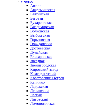
у метро
Автово
Академическая
Балтийская
Беговая
Бухарестская
Владимирская
Волковская
Выборгская
Горьковская
Гражданский
Достоевская
Дунайская
Елизаровская
Звездная
Звенигородская
Кировский завод
Комендантский
Крестовский Остров
Купчино
Ладожская
Ленинский
Лесная
Лиговский
Ломоносовская