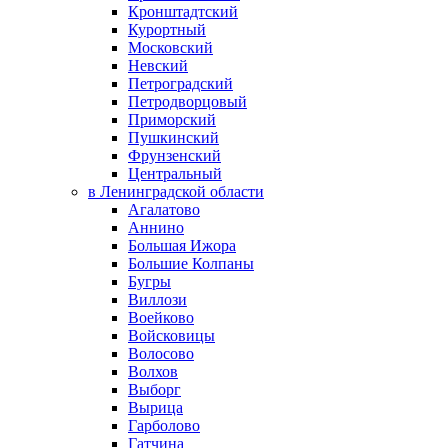
Кронштадтский
Курортный
Московский
Невский
Петроградский
Петродворцовый
Приморский
Пушкинский
Фрунзенский
Центральный
в Ленинградской области
Агалатово
Аннино
Большая Ижора
Большие Колпаны
Бугры
Виллози
Воейково
Войсковицы
Волосово
Волхов
Выборг
Вырица
Гарболово
Гатчина