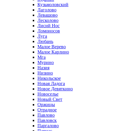
Кузьмоловский
Лаголово
Левашово
Лесколово
Лисий Нос
Ломоносов
Луга
Любань
Малое Верево
Малое Карлино
Мга
Мурино
Назия
Низино
Никольское
Новая Ладога
Новое Девяткино
Новоселье
Новый Свет
Оржицы
Отрадное
Павлово
Павловск
Паргалово
Парнас