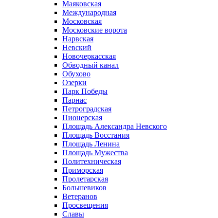
Маяковская
Международная
Московская
Московские ворота
Нарвская
Невский
Новочеркасская
Обводный канал
Обухово
Озерки
Парк Победы
Парнас
Петроградская
Пионерская
Площадь Александра Невского
Площадь Восстания
Площадь Ленина
Площадь Мужества
Политехническая
Приморская
Пролетарская
Большевиков
Ветеранов
Просвещения
Славы