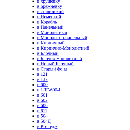
в хрущевку
в брежневку
в сталинский
в Немецкий
в Корабль
в Панельный
в Монолитный
в Монолитно-панельный
в Кирпичный
в Кирпично-Монолитный
в Блочный
в Блочно-монолитный
в Новый Блочный
в Старый фонд
в 121
в 137
в 600
в 1ЛГ-600-I
в 601
в 602
в 606
в 611
в 504
в 504Д
в Коттедж