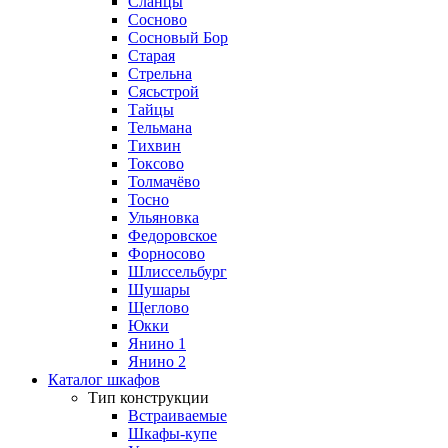
Сланцы
Сосново
Сосновый Бор
Старая
Стрельна
Сясьстрой
Тайцы
Тельмана
Тихвин
Токсово
Толмачёво
Тосно
Ульяновка
Федоровское
Форносово
Шлиссельбург
Шушары
Щеглово
Юкки
Янино 1
Янино 2
Каталог шкафов
Тип конструкции
Встраиваемые
Шкафы-купе