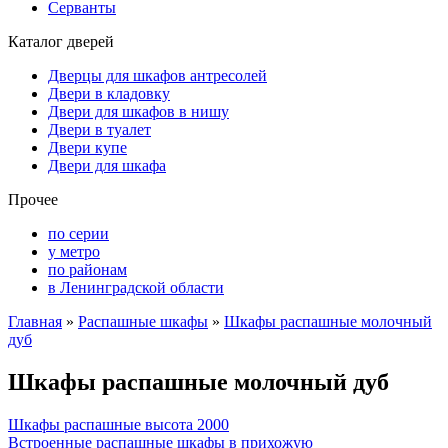
Серванты
Каталог дверей
Дверцы для шкафов антресолей
Двери в кладовку
Двери для шкафов в нишу
Двери в туалет
Двери купе
Двери для шкафа
Прочее
по серии
у метро
по районам
в Ленинградской области
Главная
»
Распашные шкафы
»
Шкафы распашные молочный
дуб
Шкафы распашные молочный дуб
Шкафы распашные высота 2000
Встроенные распашные шкафы в прихожую