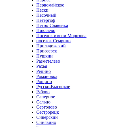
Первомайское
Пески
Песочный
Петергоф
Петро-Славянка
Пикалево
Поселок имени Морозова
поселок Семрино
Приладожский
Приозерск
Пушкин
Разметелево
Рахья
Репино
Романовка
Рощино
Русско-Высоцкое
Рябово
Саперное
Сельцо
Сертолово
Сестрорецк
Сиверский
Синявино