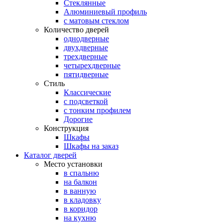
Стеклянные
Алюминиевый профиль
с матовым стеклом
Количество дверей
однодверные
двухдверные
трехдверные
четырехдверные
пятидверные
Стиль
Классические
с подсветкой
с тонким профилем
Дорогие
Конструкция
Шкафы
Шкафы на заказ
Каталог дверей
Место установки
в спальню
на балкон
в ванную
в кладовку
в коридор
на кухню