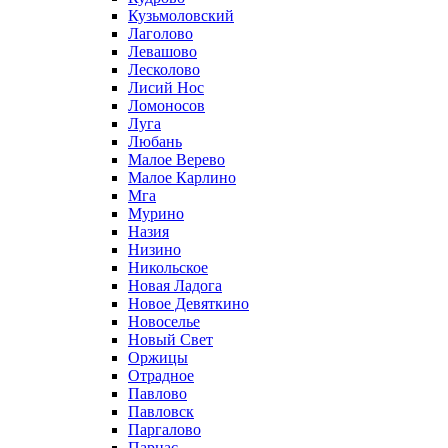
Кузьмоловский
Лаголово
Левашово
Лесколово
Лисий Нос
Ломоносов
Луга
Любань
Малое Верево
Малое Карлино
Мга
Мурино
Назия
Низино
Никольское
Новая Ладога
Новое Девяткино
Новоселье
Новый Свет
Оржицы
Отрадное
Павлово
Павловск
Паргалово
Парнас