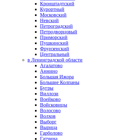
Кронштадтский
Курортный
Московский
Невский
Петроградский
Петродворцовый
Приморский
Пушкинский
Фрунзенский
Центральный
в Ленинградской области
Агалатово
Аннино
Большая Ижора
Большие Колпаны
Бугры
Виллози
Воейково
Войсковицы
Волосово
Волхов
Выборг
Вырица
Гарболово
Гатчина