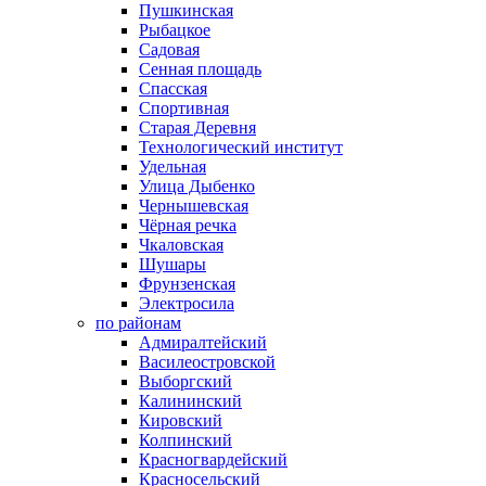
Пушкинская
Рыбацкое
Садовая
Сенная площадь
Спасская
Спортивная
Старая Деревня
Технологический институт
Удельная
Улица Дыбенко
Чернышевская
Чёрная речка
Чкаловская
Шушары
Фрунзенская
Электросила
по районам
Адмиралтейский
Василеостровской
Выборгский
Калининский
Кировский
Колпинский
Красногвардейский
Красносельский