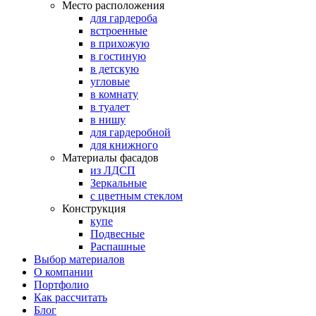
Место расположения
для гардероба
встроенные
в прихожую
в гостиную
в детскую
угловые
в комнату
в туалет
в нишу
для гардеробной
для книжного
Материалы фасадов
из ЛДСП
Зеркальные
с цветным стеклом
Конструкция
купе
Подвесные
Распашные
Выбор материалов
О компании
Портфолио
Как рассчитать
Блог