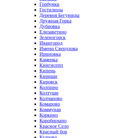
Горбунки
Гостилицы
Деревня Бегуницы
Дружная Горка
Дубровка
Елизаветино
Зеленогорск
Ивангород
Имени Свердлова
Ириновка
Каменка
Кингисепп
Кипень
Кириши
Кировск
Колпино
Колтуши
Колчаново
Комарово
Коммунар
Коркино
Коробицыно
Красное Село
Красный бор
Кудрово