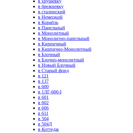
в хрущевку
в брежневку
в сталинский
в Немецкий
в Корабль
в Панельный
в Монолитный
в Монолитно-панельный
в Кирпичный
в Кирпично-Монолитный
в Блочный
в Блочно-монолитный
в Новый Блочный
в Старый фонд
в 121
в 137
в 600
в 1ЛГ-600-I
в 601
в 602
в 606
в 611
в 504
в 504Д
в Коттедж