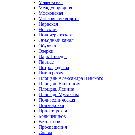
Маяковская
Международная
Московская
Московские ворота
Нарвская
Невский
Новочеркасская
Обводный канал
Обухово
Озерки
Парк Победы
Парнас
Петроградская
Пионерская
Площадь Александра Невского
Площадь Восстания
Площадь Ленина
Площадь Мужества
Политехническая
Приморская
Пролетарская
Большевиков
Ветеранов
Просвещения
Славы