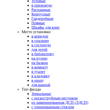
Угловые
в прихожую
Распашные
Корпусные
Гардеробные
Прямые
Шкафы для книг
Место установки
в коридор
в спальню
в гостиную
для детей
в библиотеку
на кухню
на балкон
в комнату
в туалет
в кладовку
в нишу
для ванной
Тип фасада
Зеркальные
с пескоструйным рисунком
из ламинированная ДСП (ЛДСП)
с тонированным стеклом