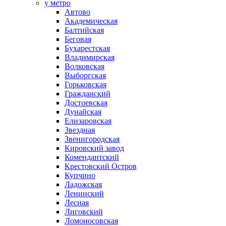
у метро
Автово
Академическая
Балтийская
Беговая
Бухарестская
Владимирская
Волковская
Выборгская
Горьковская
Гражданский
Достоевская
Дунайская
Елизаровская
Звездная
Звенигородская
Кировский завод
Комендантский
Крестовский Остров
Купчино
Ладожская
Ленинский
Лесная
Лиговский
Ломоносовская