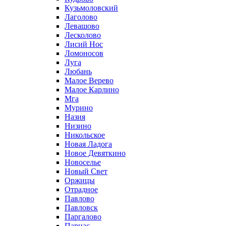
Кузьмоловский
Лаголово
Левашово
Лесколово
Лисий Нос
Ломоносов
Луга
Любань
Малое Верево
Малое Карлино
Мга
Мурино
Назия
Низино
Никольское
Новая Ладога
Новое Девяткино
Новоселье
Новый Свет
Оржицы
Отрадное
Павлово
Павловск
Паргалово
Парнас