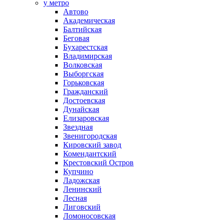
у метро
Автово
Академическая
Балтийская
Беговая
Бухарестская
Владимирская
Волковская
Выборгская
Горьковская
Гражданский
Достоевская
Дунайская
Елизаровская
Звездная
Звенигородская
Кировский завод
Комендантский
Крестовский Остров
Купчино
Ладожская
Ленинский
Лесная
Лиговский
Ломоносовская