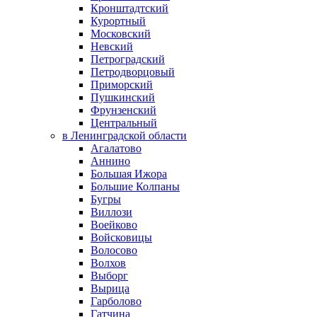
Кронштадтский
Курортный
Московский
Невский
Петроградский
Петродворцовый
Приморский
Пушкинский
Фрунзенский
Центральный
в Ленинградской области
Агалатово
Аннино
Большая Ижора
Большие Колпаны
Бугры
Виллози
Воейково
Войсковицы
Волосово
Волхов
Выборг
Вырица
Гарболово
Гатчина