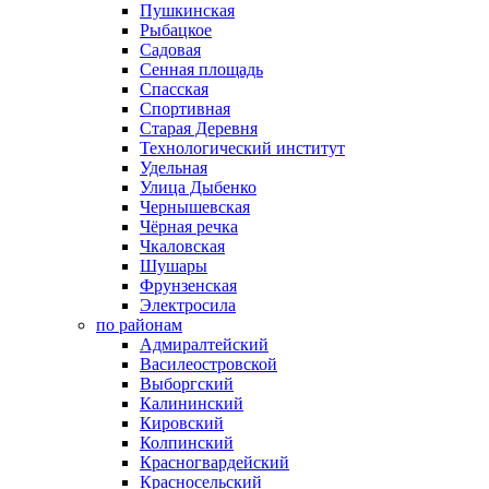
Пушкинская
Рыбацкое
Садовая
Сенная площадь
Спасская
Спортивная
Старая Деревня
Технологический институт
Удельная
Улица Дыбенко
Чернышевская
Чёрная речка
Чкаловская
Шушары
Фрунзенская
Электросила
по районам
Адмиралтейский
Василеостровской
Выборгский
Калининский
Кировский
Колпинский
Красногвардейский
Красносельский