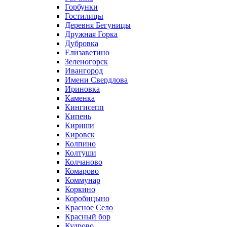
Горбунки
Гостилицы
Деревня Бегуницы
Дружная Горка
Дубровка
Елизаветино
Зеленогорск
Ивангород
Имени Свердлова
Ириновка
Каменка
Кингисепп
Кипень
Кириши
Кировск
Колпино
Колтуши
Колчаново
Комарово
Коммунар
Коркино
Коробицыно
Красное Село
Красный бор
Кудрово