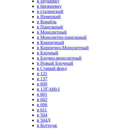
в хрущевку
в брежневку
в сталинский
в Немецкий
в Корабль
в Панельный
в Монолитный
в Монолитно-панельный
в Кирпичный
в Кирпично-Монолитный
в Блочный
в Блочно-монолитный
в Новый Блочный
в Старый фонд
в 121
в 137
в 600
в 1ЛГ-600-I
в 601
в 602
в 606
в 611
в 504
в 504Д
в Коттедж