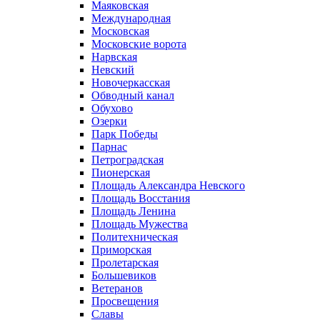
Маяковская
Международная
Московская
Московские ворота
Нарвская
Невский
Новочеркасская
Обводный канал
Обухово
Озерки
Парк Победы
Парнас
Петроградская
Пионерская
Площадь Александра Невского
Площадь Восстания
Площадь Ленина
Площадь Мужества
Политехническая
Приморская
Пролетарская
Большевиков
Ветеранов
Просвещения
Славы