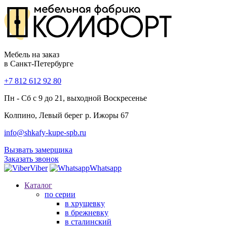
Мебель на заказ
в Санкт-Петербурге
+7 812 612 92 80
Пн - Сб с 9 до 21, выходной Воскресенье
Колпино, Левый берег р. Ижоры 67
info@shkafy-kupe-spb.ru
Вызвать замерщика
Заказать звонок
Viber
Whatsapp
Каталог
по серии
в хрущевку
в брежневку
в сталинский