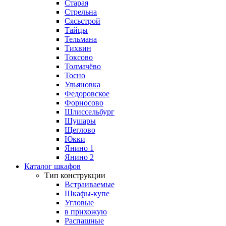
Старая
Стрельна
Сясьстрой
Тайцы
Тельмана
Тихвин
Токсово
Толмачёво
Тосно
Ульяновка
Федоровское
Форносово
Шлиссельбург
Шушары
Щеглово
Юкки
Янино 1
Янино 2
Каталог шкафов
Тип конструкции
Встраиваемые
Шкафы-купе
Угловые
в прихожую
Распашные