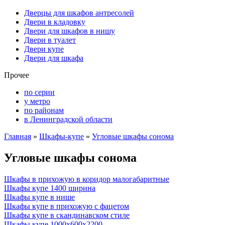
Дверцы для шкафов антресолей
Двери в кладовку
Двери для шкафов в нишу
Двери в туалет
Двери купе
Двери для шкафа
Прочее
по серии
у метро
по районам
в Ленинградской области
Главная
»
Шкафы-купе
»
Угловые шкафы сонома
Угловые шкафы сонома
Шкафы в прихожую в коридор малогабаритные
Шкафы купе 1400 ширина
Шкафы купе в нише
Шкафы купе в прихожую с фацетом
Шкафы купе в скандинавском стиле
Шкафы купе 1000х600х2200