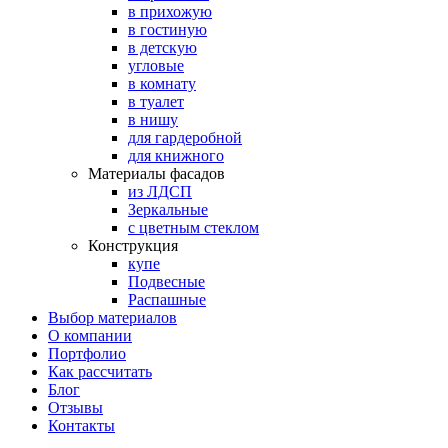
в прихожую
в гостиную
в детскую
угловые
в комнату
в туалет
в нишу
для гардеробной
для книжного
Материалы фасадов
из ЛДСП
Зеркальные
с цветным стеклом
Конструкция
купе
Подвесные
Распашные
Выбор материалов
О компании
Портфолио
Как рассчитать
Блог
Отзывы
Контакты