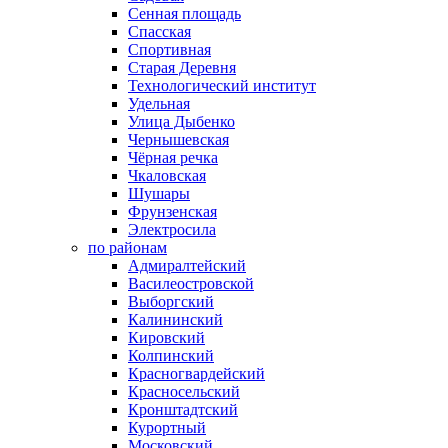
Сенная площадь
Спасская
Спортивная
Старая Деревня
Технологический институт
Удельная
Улица Дыбенко
Чернышевская
Чёрная речка
Чкаловская
Шушары
Фрунзенская
Электросила
по районам
Адмиралтейский
Василеостровской
Выборгский
Калининский
Кировский
Колпинский
Красногвардейский
Красносельский
Кронштадтский
Курортный
Московский