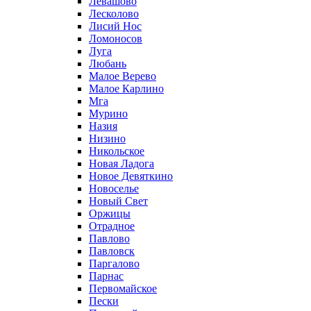
Левашово
Лесколово
Лисий Нос
Ломоносов
Луга
Любань
Малое Верево
Малое Карлино
Мга
Мурино
Назия
Низино
Никольское
Новая Ладога
Новое Девяткино
Новоселье
Новый Свет
Оржицы
Отрадное
Павлово
Павловск
Паргалово
Парнас
Первомайское
Пески