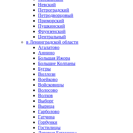
Невский
Петроградский
Петродворцовый
Приморский
Пушкинский
Фрунзенский
Центральный
в Ленинградской области
Агалатово
Аннино
Большая Ижора
Большие Колпаны
Бугры
Виллози
Воейково
Войсковицы
Волосово
Волхов
Выборг
Вырица
Гарболово
Гатчина
Горбунки
Гостилицы
Деревня Бегуницы