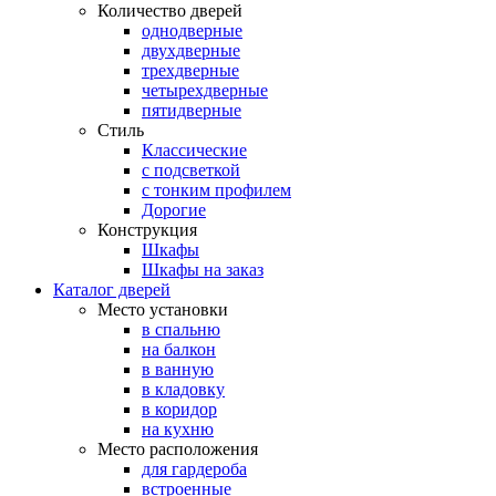
Количество дверей
однодверные
двухдверные
трехдверные
четырехдверные
пятидверные
Стиль
Классические
с подсветкой
с тонким профилем
Дорогие
Конструкция
Шкафы
Шкафы на заказ
Каталог дверей
Место установки
в спальню
на балкон
в ванную
в кладовку
в коридор
на кухню
Место расположения
для гардероба
встроенные