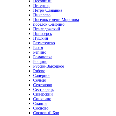
Песочный
Петергоф
Петро-Славянка
Пикалево
Поселок имени Морозова
поселок Семрино
Приладожский
Приозерск
Пушкин
Разметелево
Рахья
Репино
Романовка
Рощино
Русско-Высоцкое
Рябово
Саперное
Сельцо
Сертолово
Сестрорецк
Сиверский
Синявино
Сланцы
Сосново
Сосновый Бор