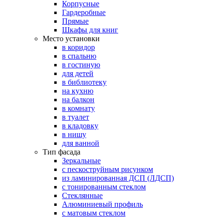
Корпусные
Гардеробные
Прямые
Шкафы для книг
Место установки
в коридор
в спальню
в гостиную
для детей
в библиотеку
на кухню
на балкон
в комнату
в туалет
в кладовку
в нишу
для ванной
Тип фасада
Зеркальные
с пескоструйным рисунком
из ламинированная ДСП (ЛДСП)
с тонированным стеклом
Стеклянные
Алюминиевый профиль
с матовым стеклом