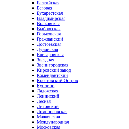
Балтийская
Беговая
Бухарестская
Владимирская
Волковская
Выборгская
Горьковская
Гражданский
Достоевская
Дунайская
Елизаровская
Звездная
Звенигородская
Кировский завод
Комендантский
Крестовский Остров
Купчино
Ладожская
Ленинский
Лесная
Лиговский
Ломоносовская
Маяковская
Международная
Московская