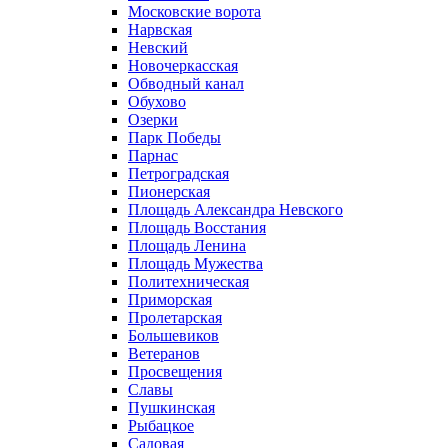
Московские ворота
Нарвская
Невский
Новочеркасская
Обводный канал
Обухово
Озерки
Парк Победы
Парнас
Петроградская
Пионерская
Площадь Александра Невского
Площадь Восстания
Площадь Ленина
Площадь Мужества
Политехническая
Приморская
Пролетарская
Большевиков
Ветеранов
Просвещения
Славы
Пушкинская
Рыбацкое
Садовая