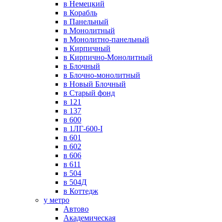
в Немецкий
в Корабль
в Панельный
в Монолитный
в Монолитно-панельный
в Кирпичный
в Кирпично-Монолитный
в Блочный
в Блочно-монолитный
в Новый Блочный
в Старый фонд
в 121
в 137
в 600
в 1ЛГ-600-I
в 601
в 602
в 606
в 611
в 504
в 504Д
в Коттедж
у метро
Автово
Академическая