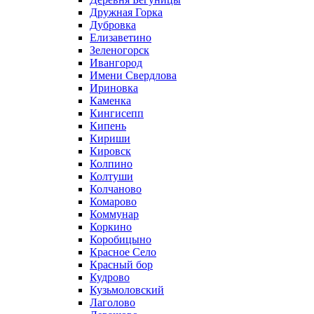
Дружная Горка
Дубровка
Елизаветино
Зеленогорск
Ивангород
Имени Свердлова
Ириновка
Каменка
Кингисепп
Кипень
Кириши
Кировск
Колпино
Колтуши
Колчаново
Комарово
Коммунар
Коркино
Коробицыно
Красное Село
Красный бор
Кудрово
Кузьмоловский
Лаголово