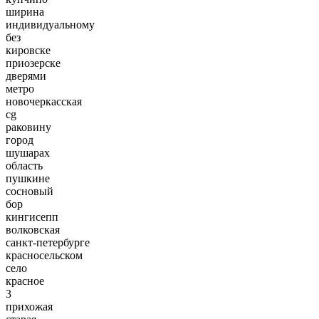
ширина
индивидуальному
без
кировске
приозерске
дверями
метро
новочеркасская
cg
раковину
город
шушарах
область
пушкине
сосновый
бор
кингисепп
волковская
санкт-петербурге
красносельском
село
красное
3
прихожая