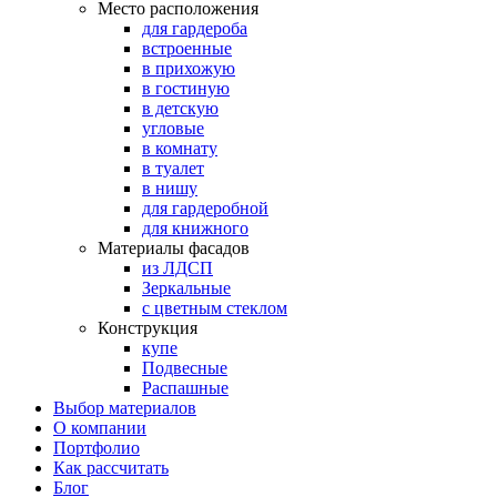
Место расположения
для гардероба
встроенные
в прихожую
в гостиную
в детскую
угловые
в комнату
в туалет
в нишу
для гардеробной
для книжного
Материалы фасадов
из ЛДСП
Зеркальные
с цветным стеклом
Конструкция
купе
Подвесные
Распашные
Выбор материалов
О компании
Портфолио
Как рассчитать
Блог