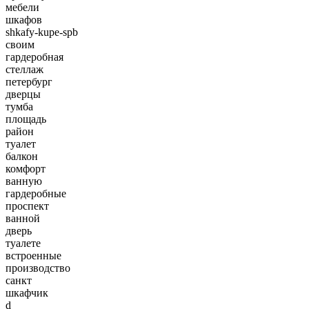
мебели
шкафов
shkafy-kupe-spb
своим
гардеробная
стеллаж
петербург
дверцы
тумба
площадь
район
туалет
балкон
комфорт
ванную
гардеробные
проспект
ванной
дверь
туалете
встроенные
производство
санкт
шкафчик
d