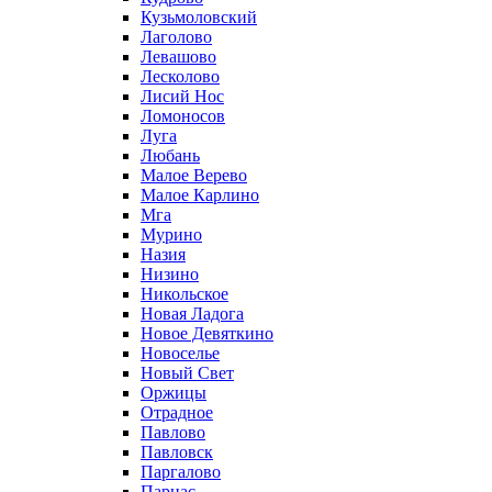
Кузьмоловский
Лаголово
Левашово
Лесколово
Лисий Нос
Ломоносов
Луга
Любань
Малое Верево
Малое Карлино
Мга
Мурино
Назия
Низино
Никольское
Новая Ладога
Новое Девяткино
Новоселье
Новый Свет
Оржицы
Отрадное
Павлово
Павловск
Паргалово
Парнас