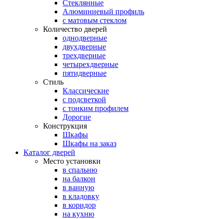
Стеклянные
Алюминиевый профиль
с матовым стеклом
Количество дверей
однодверные
двухдверные
трехдверные
четырехдверные
пятидверные
Стиль
Классические
с подсветкой
с тонким профилем
Дорогие
Конструкция
Шкафы
Шкафы на заказ
Каталог дверей
Место установки
в спальню
на балкон
в ванную
в кладовку
в коридор
на кухню