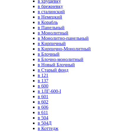
в хрущевку
в брежневку
в сталинский
в Немецкий
в Корабль
в Панельный
в Монолитный
в Монолитно-панельный
в Кирпичный
в Кирпично-Монолитный
в Блочный
в Блочно-монолитный
в Новый Блочный
в Старый фонд
в 121
в 137
в 600
в 1ЛГ-600-I
в 601
в 602
в 606
в 611
в 504
в 504Д
в Коттедж