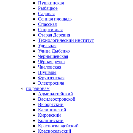
Пушкинская
Рыбацкое
Садовая
Сенная площадь
Спасская
Спортивная
Старая Деревня
Технологический институт
Удельная
Улица Дыбенко
Чернышевская
Чёрная речка
Чкаловская
Шушары
Фрунзенская
Электросила
по районам
Адмиралтейский
Василеостровской
Выборгский
Калининский
Кировский
Колпинский
Красногвардейский
Красносельский