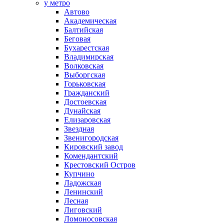
у метро
Автово
Академическая
Балтийская
Беговая
Бухарестская
Владимирская
Волковская
Выборгская
Горьковская
Гражданский
Достоевская
Дунайская
Елизаровская
Звездная
Звенигородская
Кировский завод
Комендантский
Крестовский Остров
Купчино
Ладожская
Ленинский
Лесная
Лиговский
Ломоносовская