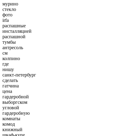
мурино
стекло
фото
irfa
распашные
инсталляцией
распашной
тумбы
антресоль
см
колпино
где
нишу
санкт-петербург
сделать
гатчина
цена
гардеробной
выборгском
угловой
гардеробную
комнаты
комод
книжный
шкаф-купе