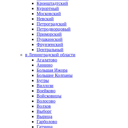
Кронштадтский
Курортный
Московский
Невский
Петроградский
Петродворцовый
Приморский
Пушкинский
Фрунзенский
Центральный
в Ленинградской области
Агалатово
Аннино
Большая Ижора
Большие Колпаны
Бугры
Виллози
Воейково
Войсковицы
Волосово
Волхов
Выборг
Вырица
Гарболово
Гатчина