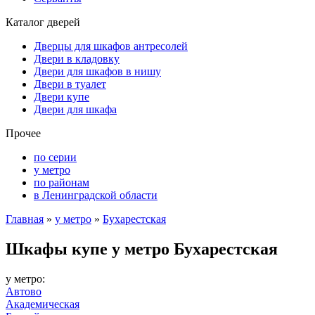
Каталог дверей
Дверцы для шкафов антресолей
Двери в кладовку
Двери для шкафов в нишу
Двери в туалет
Двери купе
Двери для шкафа
Прочее
по серии
у метро
по районам
в Ленинградской области
Главная
»
у метро
»
Бухарестская
Шкафы купе у метро Бухарестская
у метро:
Автово
Академическая