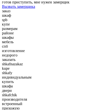
готов приступить, мне нужен замерщик
Вызвать замерщика
заказ
шкаф
spb
купе
размерам
районе
шкафы
мебель
спб
изготовление
недорого
заказать
shkafnazakaz
kupe
shkafy
индивидуальным
купить
шкафа
двери
shkafchik
производителя
встроенный
прихожую