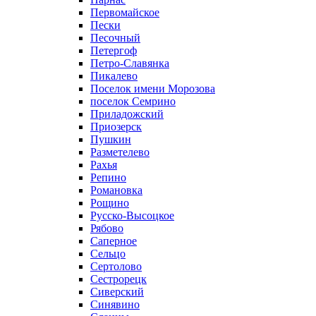
Первомайское
Пески
Песочный
Петергоф
Петро-Славянка
Пикалево
Поселок имени Морозова
поселок Семрино
Приладожский
Приозерск
Пушкин
Разметелево
Рахья
Репино
Романовка
Рощино
Русско-Высоцкое
Рябово
Саперное
Сельцо
Сертолово
Сестрорецк
Сиверский
Синявино