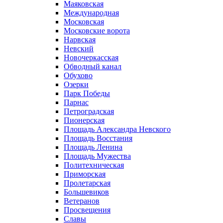
Маяковская
Международная
Московская
Московские ворота
Нарвская
Невский
Новочеркасская
Обводный канал
Обухово
Озерки
Парк Победы
Парнас
Петроградская
Пионерская
Площадь Александра Невского
Площадь Восстания
Площадь Ленина
Площадь Мужества
Политехническая
Приморская
Пролетарская
Большевиков
Ветеранов
Просвещения
Славы