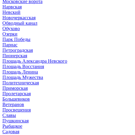
Московские ворота
Нарвская
Невский
Новочеркасская
Обводный канал
Обухово
Озерки
Парк Победы
Парнас
Петроградская
Пионерская
Площадь Александра Невского
Площадь Восстания
Площадь Ленина
Площадь Мужества
Политехническая
Приморская
Пролетарская
Большевиков
Ветеранов
Просвещения
Славы
Пушкинская
Рыбацкое
Садовая