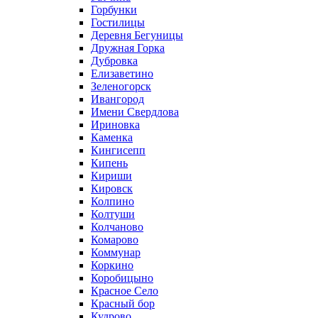
Горбунки
Гостилицы
Деревня Бегуницы
Дружная Горка
Дубровка
Елизаветино
Зеленогорск
Ивангород
Имени Свердлова
Ириновка
Каменка
Кингисепп
Кипень
Кириши
Кировск
Колпино
Колтуши
Колчаново
Комарово
Коммунар
Коркино
Коробицыно
Красное Село
Красный бор
Кудрово