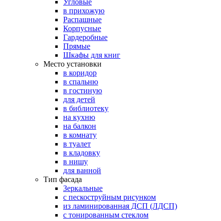
Угловые
в прихожую
Распашные
Корпусные
Гардеробные
Прямые
Шкафы для книг
Место установки
в коридор
в спальню
в гостиную
для детей
в библиотеку
на кухню
на балкон
в комнату
в туалет
в кладовку
в нишу
для ванной
Тип фасада
Зеркальные
с пескоструйным рисунком
из ламинированная ДСП (ЛДСП)
с тонированным стеклом