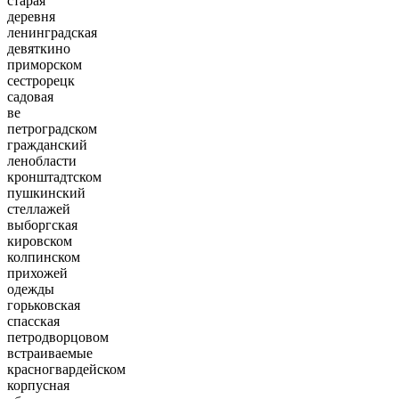
старая
деревня
ленинградская
девяткино
приморском
сестрорецк
садовая
ве
петроградском
гражданский
ленобласти
кронштадтском
пушкинский
стеллажей
выборгская
кировском
колпинском
прихожей
одежды
горьковская
спасская
петродворцовом
встраиваемые
красногвардейском
корпусная