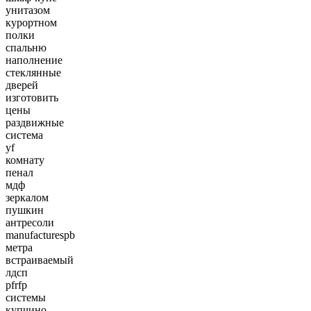
унитазом
курортном
полки
спальню
наполнение
стеклянные
дверей
изготовить
цены
раздвижные
система
yf
комнату
пенал
мдф
зеркалом
пушкин
антресоли
manufacturespb
метра
встраиваемый
лдсп
pfrfp
системы
купчино