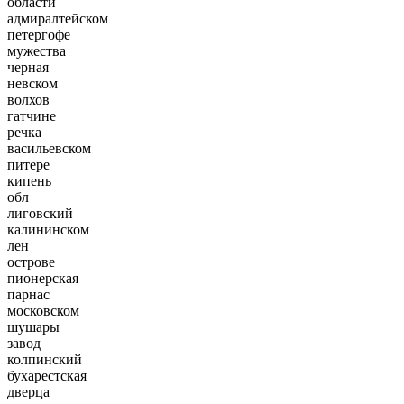
области
адмиралтейском
петергофе
мужества
черная
невском
волхов
гатчине
речка
васильевском
питере
кипень
обл
лиговский
калининском
лен
острове
пионерская
парнас
московском
шушары
завод
колпинский
бухарестская
дверца