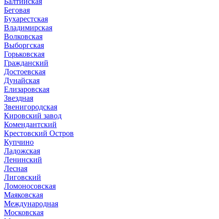
Балтийская
Беговая
Бухарестская
Владимирская
Волковская
Выборгская
Горьковская
Гражданский
Достоевская
Дунайская
Елизаровская
Звездная
Звенигородская
Кировский завод
Комендантский
Крестовский Остров
Купчино
Ладожская
Ленинский
Лесная
Лиговский
Ломоносовская
Маяковская
Международная
Московская