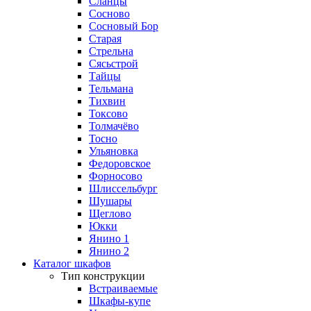
Сланцы
Сосново
Сосновый Бор
Старая
Стрельна
Сясьстрой
Тайцы
Тельмана
Тихвин
Токсово
Толмачёво
Тосно
Ульяновка
Федоровское
Форносово
Шлиссельбург
Шушары
Щеглово
Юкки
Янино 1
Янино 2
Каталог шкафов
Тип конструкции
Встраиваемые
Шкафы-купе