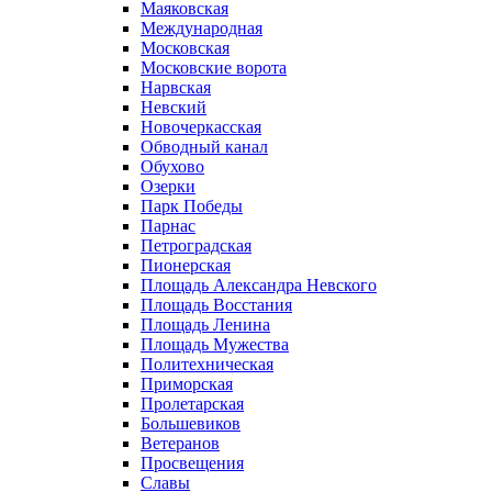
Маяковская
Международная
Московская
Московские ворота
Нарвская
Невский
Новочеркасская
Обводный канал
Обухово
Озерки
Парк Победы
Парнас
Петроградская
Пионерская
Площадь Александра Невского
Площадь Восстания
Площадь Ленина
Площадь Мужества
Политехническая
Приморская
Пролетарская
Большевиков
Ветеранов
Просвещения
Славы