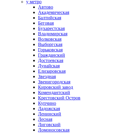
у метро
Автово
Академическая
Балтийская
Беговая
Бухарестская
Владимирская
Волковская
Выборгская
Горьковская
Гражданский
Достоевская
Дунайская
Елизаровская
Звездная
Звенигородская
Кировский завод
Комендантский
Крестовский Остров
Купчино
Ладожская
Ленинский
Лесная
Лиговский
Ломоносовская