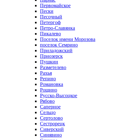
Первомайское
Пески
Песочный
Петергоф
Петро-Славянка
Пикалево
Поселок имени Морозова
поселок Семрино
Приладожский
Приозерск
Пушкин
Разметелево
Рахья
Репино
Романовка
Рощино
Русско-Высоцкое
Рябово
Саперное
Сельцо
Сертолово
Сестрорецк
Сиверский
Синявино