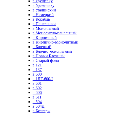
в хрущевку
в брежневку
в сталинский
в Немецкий
в Корабль
в Панельный
в Монолитный
в Монолитно-панельный
в Кирпичный
в Кирпично-Монолитный
в Блочный
в Блочно-монолитный
в Новый Блочный
в Старый фонд
в 121
в 137
в 600
в 1ЛГ-600-I
в 601
в 602
в 606
в 611
в 504
в 504Д
в Коттедж