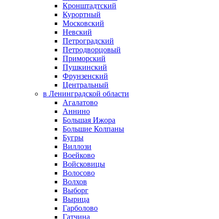
Кронштадтский
Курортный
Московский
Невский
Петроградский
Петродворцовый
Приморский
Пушкинский
Фрунзенский
Центральный
в Ленинградской области
Агалатово
Аннино
Большая Ижора
Большие Колпаны
Бугры
Виллози
Воейково
Войсковицы
Волосово
Волхов
Выборг
Вырица
Гарболово
Гатчина