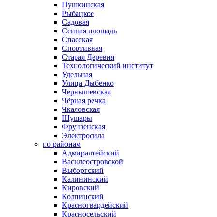
Пушкинская
Рыбацкое
Садовая
Сенная площадь
Спасская
Спортивная
Старая Деревня
Технологический институт
Удельная
Улица Дыбенко
Чернышевская
Чёрная речка
Чкаловская
Шушары
Фрунзенская
Электросила
по районам
Адмиралтейский
Василеостровской
Выборгский
Калининский
Кировский
Колпинский
Красногвардейский
Красносельский