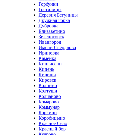
Горбунки
Гостилицы
Деревня Бегуницы
Дружная Горка
Дубровка
Елизаветино
Зеленогорск
Ивангород
Имени Свердлова
Ириновка
Каменка
Кингисепп
Кипень
Кириши
Кировск
Колпино
Колтуши
Колчаново
Комарово
Коммунар
Коркино
Коробицыно
Красное Село
Красный бор
Кудрово