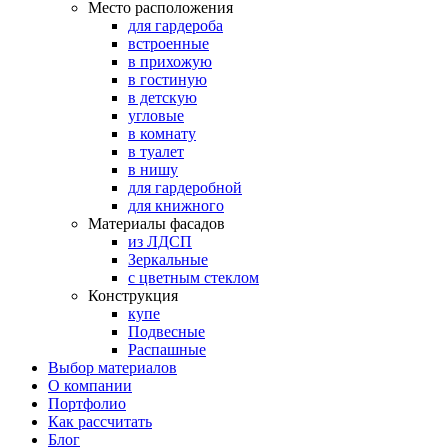
Место расположения
для гардероба
встроенные
в прихожую
в гостиную
в детскую
угловые
в комнату
в туалет
в нишу
для гардеробной
для книжного
Материалы фасадов
из ЛДСП
Зеркальные
с цветным стеклом
Конструкция
купе
Подвесные
Распашные
Выбор материалов
О компании
Портфолио
Как рассчитать
Блог