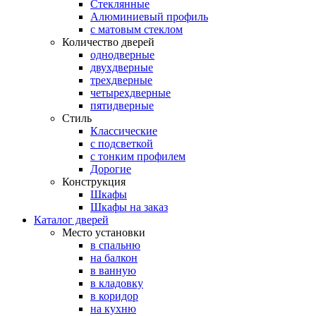
Стеклянные
Алюминиевый профиль
с матовым стеклом
Количество дверей
однодверные
двухдверные
трехдверные
четырехдверные
пятидверные
Стиль
Классические
с подсветкой
с тонким профилем
Дорогие
Конструкция
Шкафы
Шкафы на заказ
Каталог дверей
Место установки
в спальню
на балкон
в ванную
в кладовку
в коридор
на кухню