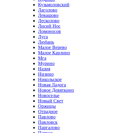
Кузьмоловский
Лаголово
Левашово
Лесколово
Лисий Нос
Ломоносов
Луга
Любань
Малое Верево
Малое Карлино
Мга
Мурино
Назия
Низино
Никольское
Новая Ладога
Новое Девяткино
Новоселье
Новый Свет
Оржицы
Отрадное
Павлово
Павловск
Паргалово
Парнас