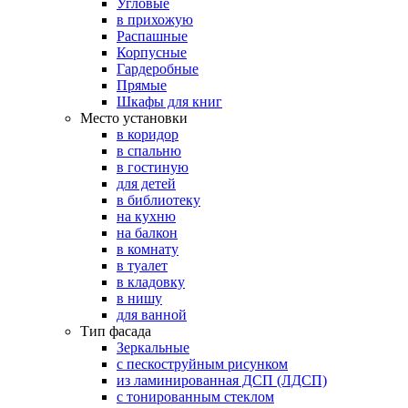
Угловые
в прихожую
Распашные
Корпусные
Гардеробные
Прямые
Шкафы для книг
Место установки
в коридор
в спальню
в гостиную
для детей
в библиотеку
на кухню
на балкон
в комнату
в туалет
в кладовку
в нишу
для ванной
Тип фасада
Зеркальные
с пескоструйным рисунком
из ламинированная ДСП (ЛДСП)
с тонированным стеклом