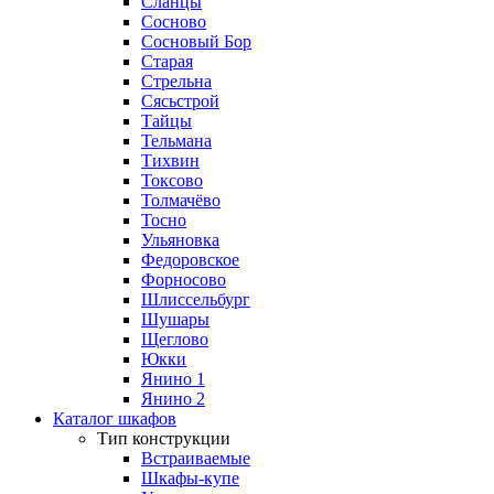
Сланцы
Сосново
Сосновый Бор
Старая
Стрельна
Сясьстрой
Тайцы
Тельмана
Тихвин
Токсово
Толмачёво
Тосно
Ульяновка
Федоровское
Форносово
Шлиссельбург
Шушары
Щеглово
Юкки
Янино 1
Янино 2
Каталог шкафов
Тип конструкции
Встраиваемые
Шкафы-купе