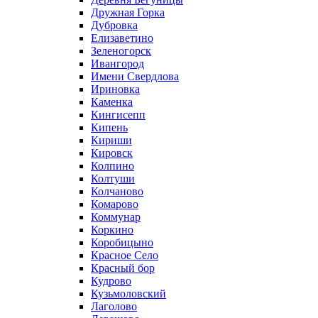
Дружная Горка
Дубровка
Елизаветино
Зеленогорск
Ивангород
Имени Свердлова
Ириновка
Каменка
Кингисепп
Кипень
Кириши
Кировск
Колпино
Колтуши
Колчаново
Комарово
Коммунар
Коркино
Коробицыно
Красное Село
Красный бор
Кудрово
Кузьмоловский
Лаголово