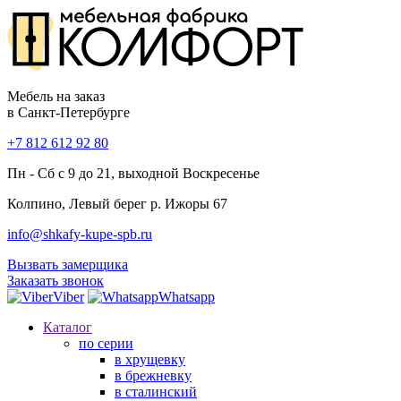
Мебель на заказ
в Санкт-Петербурге
+7 812 612 92 80
Пн - Сб с 9 до 21, выходной Воскресенье
Колпино, Левый берег р. Ижоры 67
info@shkafy-kupe-spb.ru
Вызвать замерщика
Заказать звонок
Viber
Whatsapp
Каталог
по серии
в хрущевку
в брежневку
в сталинский