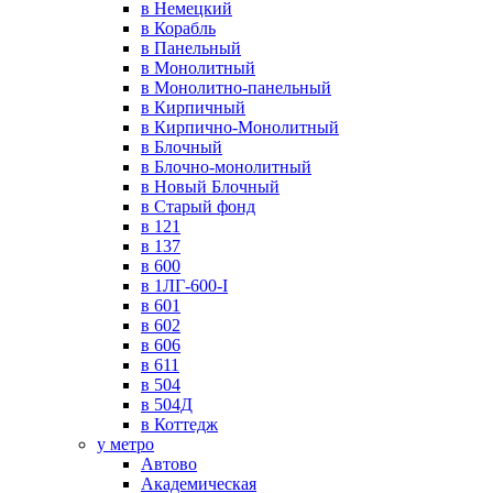
в Немецкий
в Корабль
в Панельный
в Монолитный
в Монолитно-панельный
в Кирпичный
в Кирпично-Монолитный
в Блочный
в Блочно-монолитный
в Новый Блочный
в Старый фонд
в 121
в 137
в 600
в 1ЛГ-600-I
в 601
в 602
в 606
в 611
в 504
в 504Д
в Коттедж
у метро
Автово
Академическая