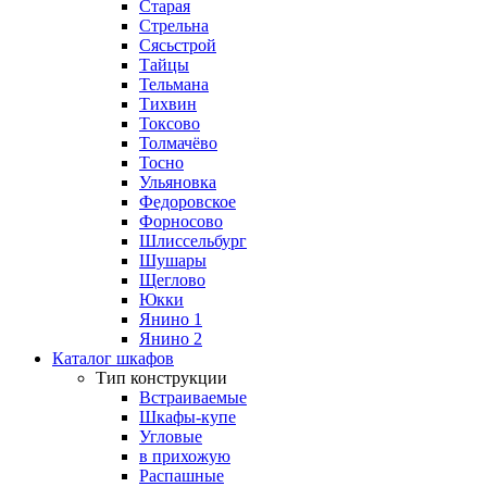
Старая
Стрельна
Сясьстрой
Тайцы
Тельмана
Тихвин
Токсово
Толмачёво
Тосно
Ульяновка
Федоровское
Форносово
Шлиссельбург
Шушары
Щеглово
Юкки
Янино 1
Янино 2
Каталог шкафов
Тип конструкции
Встраиваемые
Шкафы-купе
Угловые
в прихожую
Распашные