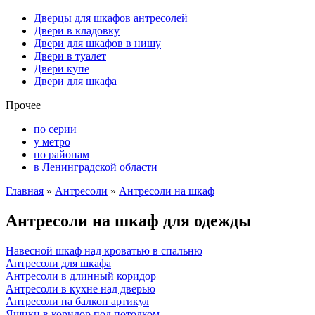
Дверцы для шкафов антресолей
Двери в кладовку
Двери для шкафов в нишу
Двери в туалет
Двери купе
Двери для шкафа
Прочее
по серии
у метро
по районам
в Ленинградской области
Главная
»
Антресоли
»
Антресоли на шкаф
Антресоли на шкаф для одежды
Навесной шкаф над кроватью в спальню
Антресоли для шкафа
Антресоли в длинный коридор
Антресоли в кухне над дверью
Антресоли на балкон артикул
Ящики в коридор под потолком