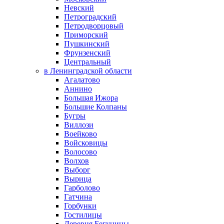
Невский
Петроградский
Петродворцовый
Приморский
Пушкинский
Фрунзенский
Центральный
в Ленинградской области
Агалатово
Аннино
Большая Ижора
Большие Колпаны
Бугры
Виллози
Воейково
Войсковицы
Волосово
Волхов
Выборг
Вырица
Гарболово
Гатчина
Горбунки
Гостилицы
Деревня Бегуницы