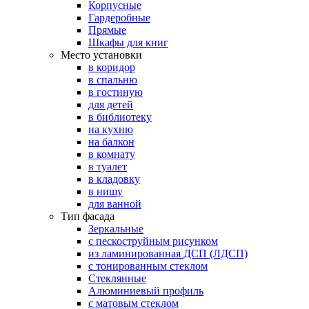
Корпусные
Гардеробные
Прямые
Шкафы для книг
Место установки
в коридор
в спальню
в гостиную
для детей
в библиотеку
на кухню
на балкон
в комнату
в туалет
в кладовку
в нишу
для ванной
Тип фасада
Зеркальные
с пескоструйным рисунком
из ламинированная ДСП (ЛДСП)
с тонированным стеклом
Стеклянные
Алюминиевый профиль
с матовым стеклом