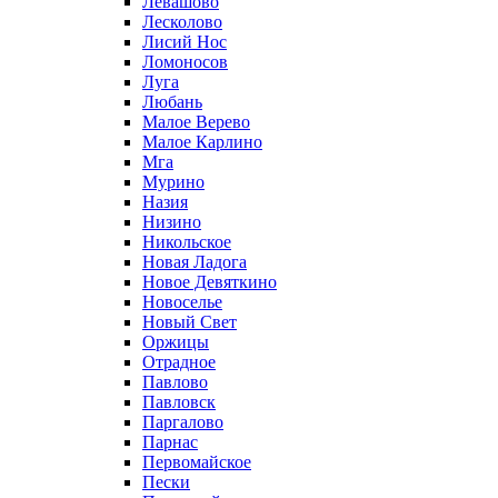
Левашово
Лесколово
Лисий Нос
Ломоносов
Луга
Любань
Малое Верево
Малое Карлино
Мга
Мурино
Назия
Низино
Никольское
Новая Ладога
Новое Девяткино
Новоселье
Новый Свет
Оржицы
Отрадное
Павлово
Павловск
Паргалово
Парнас
Первомайское
Пески