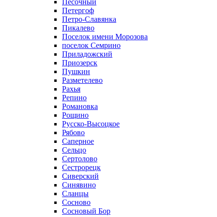
Песочный
Петергоф
Петро-Славянка
Пикалево
Поселок имени Морозова
поселок Семрино
Приладожский
Приозерск
Пушкин
Разметелево
Рахья
Репино
Романовка
Рощино
Русско-Высоцкое
Рябово
Саперное
Сельцо
Сертолово
Сестрорецк
Сиверский
Синявино
Сланцы
Сосново
Сосновый Бор