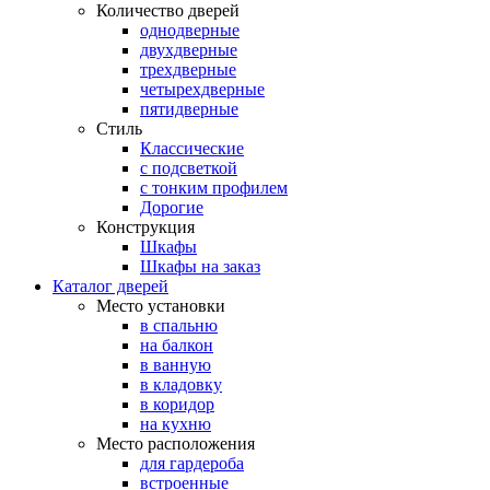
Количество дверей
однодверные
двухдверные
трехдверные
четырехдверные
пятидверные
Стиль
Классические
с подсветкой
с тонким профилем
Дорогие
Конструкция
Шкафы
Шкафы на заказ
Каталог дверей
Место установки
в спальню
на балкон
в ванную
в кладовку
в коридор
на кухню
Место расположения
для гардероба
встроенные