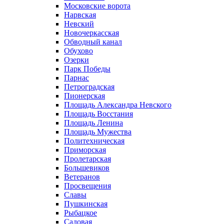
Московские ворота
Нарвская
Невский
Новочеркасская
Обводный канал
Обухово
Озерки
Парк Победы
Парнас
Петроградская
Пионерская
Площадь Александра Невского
Площадь Восстания
Площадь Ленина
Площадь Мужества
Политехническая
Приморская
Пролетарская
Большевиков
Ветеранов
Просвещения
Славы
Пушкинская
Рыбацкое
Садовая