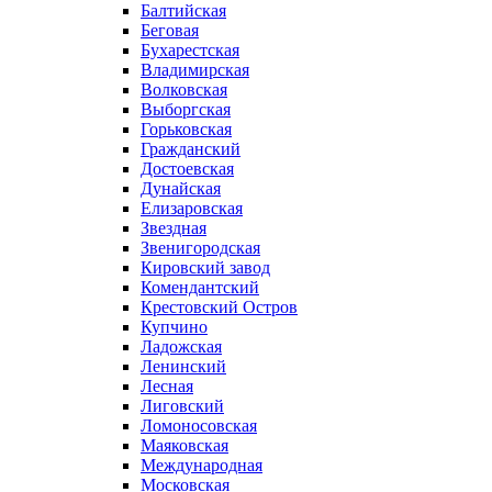
Балтийская
Беговая
Бухарестская
Владимирская
Волковская
Выборгская
Горьковская
Гражданский
Достоевская
Дунайская
Елизаровская
Звездная
Звенигородская
Кировский завод
Комендантский
Крестовский Остров
Купчино
Ладожская
Ленинский
Лесная
Лиговский
Ломоносовская
Маяковская
Международная
Московская