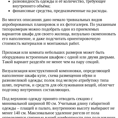
разновидность одежды и её количество, требующее
внутреннего объёма;
финансовые средства, предназначенные на расходы.
Во многих описаниях дано немало тривиальных видов
апробированных планировок и их фотогалерея. По указанным
типоразмерам можно подобрать один из приемлемых
вариантов шкафа для своего жилища, визуально скомпоновать
его наполнение, и даже подсчитать ориентировочную
стоимость материалов и монтажных работ.
Прихожая или комната небольших размеров может быть
оборудована встроенным шкафом с одной или двумя дверьми.
Такой вариант разделён не менее чем на пару секций.
Визуализация конструктивной компоновки, определяющей
наполнение шкафа купе, схема размещения обуви и
разновеликой одежды; полок под мелкую атрибутику типа
шляп, перчаток, и средств для обслуживания вещей, облегчит
подгонку внутренних составляющих.
Под верхнюю одежду принято отводить секцию с
минимальной шириной 80 см. Учитывая длину габаритной
одежды – плащей и пальто, внутреннюю высоту выбирают не
менее 140 см. Максимальное удаление ригеля от пола
определяется степенью вашей комфортности при пользовании