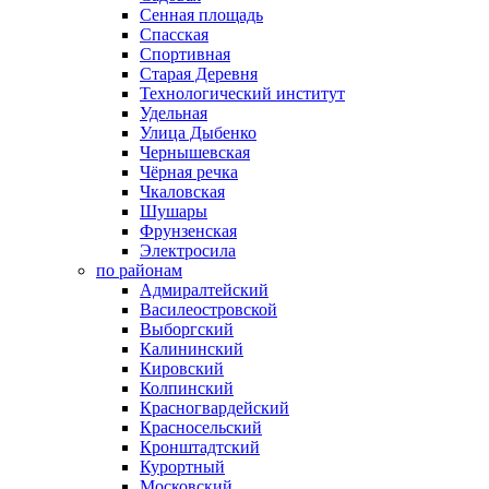
Сенная площадь
Спасская
Спортивная
Старая Деревня
Технологический институт
Удельная
Улица Дыбенко
Чернышевская
Чёрная речка
Чкаловская
Шушары
Фрунзенская
Электросила
по районам
Адмиралтейский
Василеостровской
Выборгский
Калининский
Кировский
Колпинский
Красногвардейский
Красносельский
Кронштадтский
Курортный
Московский