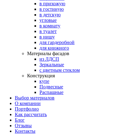
в прихожую
в гостиную
в детскую
угловые
в комнату
в туалет
в нишу
для гардеробной
для книжного
Материалы фасадов
из ЛДСП
Зеркальные
с цветным стеклом
Конструкция
купе
Подвесные
Распашные
Выбор материалов
О компании
Портфолио
Как рассчитать
Блог
Отзывы
Контакты