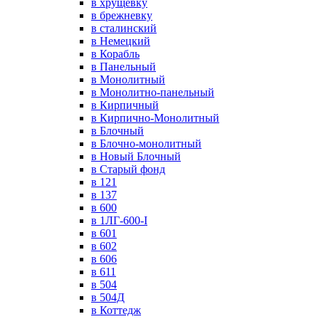
в хрущевку
в брежневку
в сталинский
в Немецкий
в Корабль
в Панельный
в Монолитный
в Монолитно-панельный
в Кирпичный
в Кирпично-Монолитный
в Блочный
в Блочно-монолитный
в Новый Блочный
в Старый фонд
в 121
в 137
в 600
в 1ЛГ-600-I
в 601
в 602
в 606
в 611
в 504
в 504Д
в Коттедж