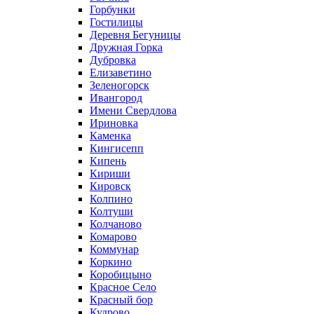
Горбунки
Гостилицы
Деревня Бегуницы
Дружная Горка
Дубровка
Елизаветино
Зеленогорск
Ивангород
Имени Свердлова
Ириновка
Каменка
Кингисепп
Кипень
Кириши
Кировск
Колпино
Колтуши
Колчаново
Комарово
Коммунар
Коркино
Коробицыно
Красное Село
Красный бор
Кудрово