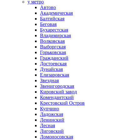
у метро
Автово
Академическая
Балтийская
Беговая
Бухарестская
Владимирская
Волковская
Выборгская
Горьковская
Гражданский
Достоевская
Дунайская
Елизаровская
Звездная
Звенигородская
Кировский завод
Комендантский
Крестовский Остров
Купчино
Ладожская
Ленинский
Лесная
Лиговский
Ломоносовская