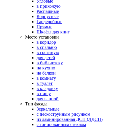
Угловые
в прихожую
Распашные
Корпусные
Гардеробные
Прямые
Шкафы для книг
Место установки
в коридор
в спальню
в гостиную
для детей
в библиотеку
на кухню
на балкон
в комнату
в туалет
в кладовку
в нишу
для ванной
Тип фасада
Зеркальные
с пескоструйным рисунком
из ламинированная ДСП (ЛДСП)
с тонированным стеклом