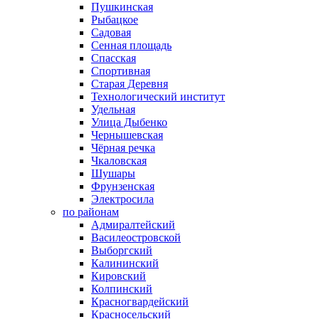
Пушкинская
Рыбацкое
Садовая
Сенная площадь
Спасская
Спортивная
Старая Деревня
Технологический институт
Удельная
Улица Дыбенко
Чернышевская
Чёрная речка
Чкаловская
Шушары
Фрунзенская
Электросила
по районам
Адмиралтейский
Василеостровской
Выборгский
Калининский
Кировский
Колпинский
Красногвардейский
Красносельский