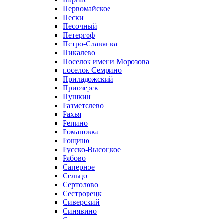
Первомайское
Пески
Песочный
Петергоф
Петро-Славянка
Пикалево
Поселок имени Морозова
поселок Семрино
Приладожский
Приозерск
Пушкин
Разметелево
Рахья
Репино
Романовка
Рощино
Русско-Высоцкое
Рябово
Саперное
Сельцо
Сертолово
Сестрорецк
Сиверский
Синявино