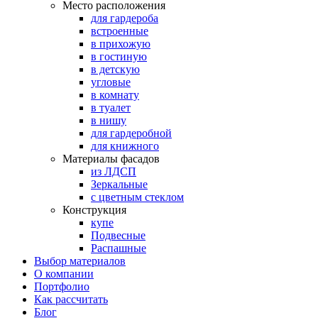
Место расположения
для гардероба
встроенные
в прихожую
в гостиную
в детскую
угловые
в комнату
в туалет
в нишу
для гардеробной
для книжного
Материалы фасадов
из ЛДСП
Зеркальные
с цветным стеклом
Конструкция
купе
Подвесные
Распашные
Выбор материалов
О компании
Портфолио
Как рассчитать
Блог