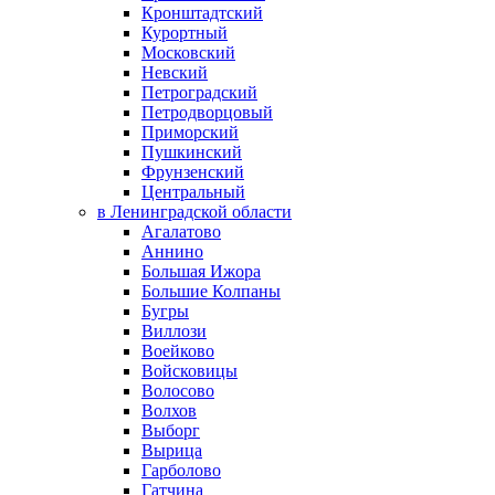
Кронштадтский
Курортный
Московский
Невский
Петроградский
Петродворцовый
Приморский
Пушкинский
Фрунзенский
Центральный
в Ленинградской области
Агалатово
Аннино
Большая Ижора
Большие Колпаны
Бугры
Виллози
Воейково
Войсковицы
Волосово
Волхов
Выборг
Вырица
Гарболово
Гатчина