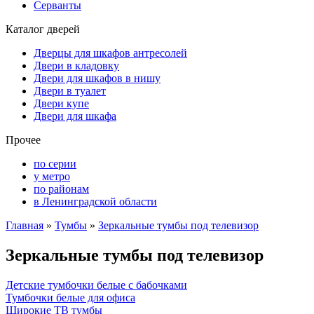
Серванты
Каталог дверей
Дверцы для шкафов антресолей
Двери в кладовку
Двери для шкафов в нишу
Двери в туалет
Двери купе
Двери для шкафа
Прочее
по серии
у метро
по районам
в Ленинградской области
Главная
»
Тумбы
»
Зеркальные тумбы под телевизор
Зеркальные тумбы под телевизор
Детские тумбочки белые с бабочками
Тумбочки белые для офиса
Широкие ТВ тумбы