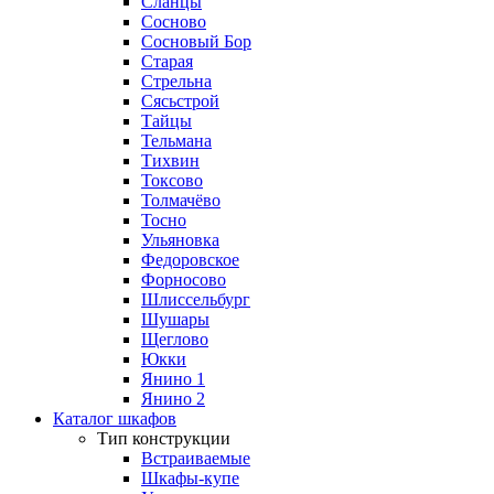
Сланцы
Сосново
Сосновый Бор
Старая
Стрельна
Сясьстрой
Тайцы
Тельмана
Тихвин
Токсово
Толмачёво
Тосно
Ульяновка
Федоровское
Форносово
Шлиссельбург
Шушары
Щеглово
Юкки
Янино 1
Янино 2
Каталог шкафов
Тип конструкции
Встраиваемые
Шкафы-купе