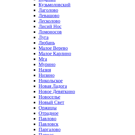
Кузьмоловский
Лаголово
Левашово
Лесколово
Лисий Нос
Ломоносов
Луга
Любань
Малое Верево
Малое Карлино
Мга
Мурино
Назия
Низино
Никольское
Новая Ладога
Новое Девяткино
Новоселье
Новый Свет
Оржицы
Отрадное
Павлово
Павловск
Паргалово
Парнас