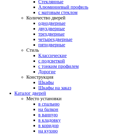
Стеклянные
Алюминиевый профиль
с матовым стеклом
Количество дверей
однодверные
двухдверные
трехдверные
четырехдверные
пятидверные
Стиль
Классические
с подсветкой
с тонким профилем
Дорогие
Конструкция
Шкафы
Шкафы на заказ
Каталог дверей
Место установки
в спальню
на балкон
в ванную
в кладовку
в коридор
на кухню