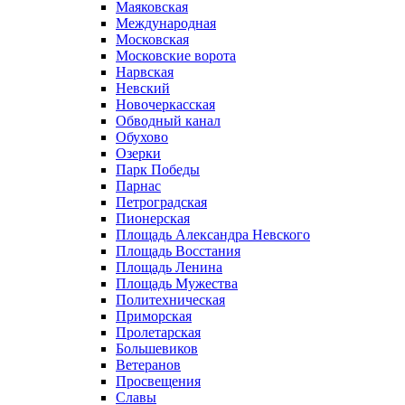
Маяковская
Международная
Московская
Московские ворота
Нарвская
Невский
Новочеркасская
Обводный канал
Обухово
Озерки
Парк Победы
Парнас
Петроградская
Пионерская
Площадь Александра Невского
Площадь Восстания
Площадь Ленина
Площадь Мужества
Политехническая
Приморская
Пролетарская
Большевиков
Ветеранов
Просвещения
Славы