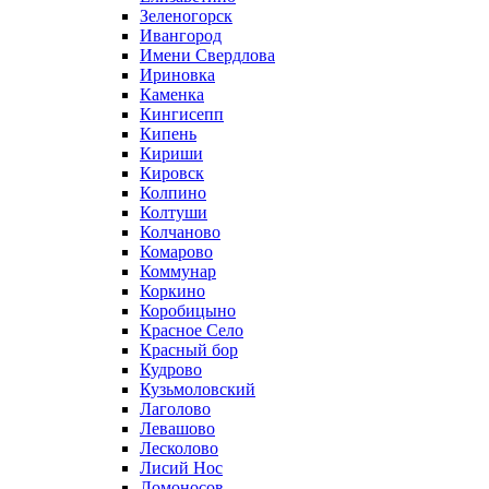
Зеленогорск
Ивангород
Имени Свердлова
Ириновка
Каменка
Кингисепп
Кипень
Кириши
Кировск
Колпино
Колтуши
Колчаново
Комарово
Коммунар
Коркино
Коробицыно
Красное Село
Красный бор
Кудрово
Кузьмоловский
Лаголово
Левашово
Лесколово
Лисий Нос
Ломоносов