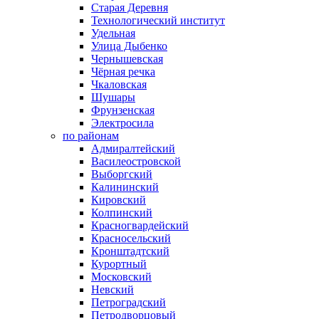
Старая Деревня
Технологический институт
Удельная
Улица Дыбенко
Чернышевская
Чёрная речка
Чкаловская
Шушары
Фрунзенская
Электросила
по районам
Адмиралтейский
Василеостровской
Выборгский
Калининский
Кировский
Колпинский
Красногвардейский
Красносельский
Кронштадтский
Курортный
Московский
Невский
Петроградский
Петродворцовый