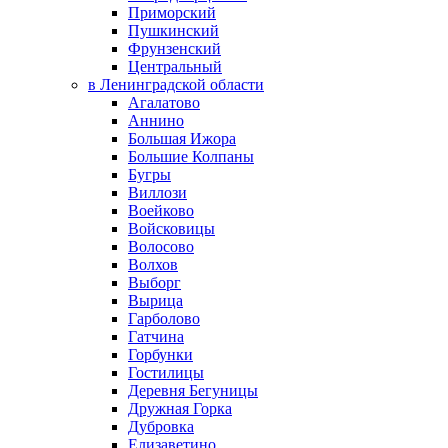
Приморский
Пушкинский
Фрунзенский
Центральный
в Ленинградской области
Агалатово
Аннино
Большая Ижора
Большие Колпаны
Бугры
Виллози
Воейково
Войсковицы
Волосово
Волхов
Выборг
Вырица
Гарболово
Гатчина
Горбунки
Гостилицы
Деревня Бегуницы
Дружная Горка
Дубровка
Елизаветино