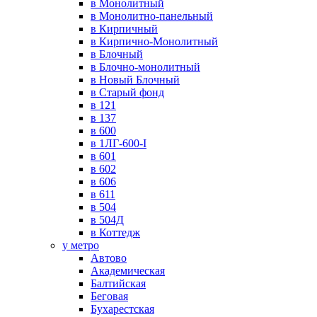
в Монолитный
в Монолитно-панельный
в Кирпичный
в Кирпично-Монолитный
в Блочный
в Блочно-монолитный
в Новый Блочный
в Старый фонд
в 121
в 137
в 600
в 1ЛГ-600-I
в 601
в 602
в 606
в 611
в 504
в 504Д
в Коттедж
у метро
Автово
Академическая
Балтийская
Беговая
Бухарестская