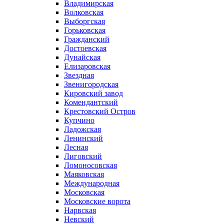
Владимирская
Волковская
Выборгская
Горьковская
Гражданский
Достоевская
Дунайская
Елизаровская
Звездная
Звенигородская
Кировский завод
Комендантский
Крестовский Остров
Купчино
Ладожская
Ленинский
Лесная
Лиговский
Ломоносовская
Маяковская
Международная
Московская
Московские ворота
Нарвская
Невский