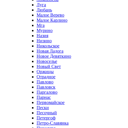
Луга
Любань
Малое Верево
Малое Карлино
Мга
Мурино
Назия
Низино
Никольское
Новая Ладога
Новое Девяткино
Новоселье
Новый Свет
Оржицы
Отрадное
Павлово
Павловск
Паргалово
Парнас
Первомайское
Пески
Песочный
Петергоф
Петро-Славянка