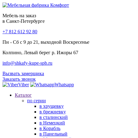
Мебель на заказ
в Санкт-Петербурге
+7 812 612 92 80
Пн - Сб с 9 до 21, выходной Воскресенье
Колпино, Левый берег р. Ижоры 67
info@shkafy-kupe-spb.ru
Вызвать замерщика
Заказать звонок
Viber
Whatsapp
Каталог
по серии
в хрущевку
в брежневку
в сталинский
в Немецкий
в Корабль
в Панельный