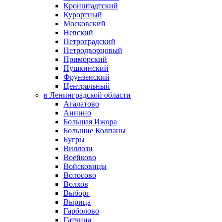
Кронштадтский
Курортный
Московский
Невский
Петроградский
Петродворцовый
Приморский
Пушкинский
Фрунзенский
Центральный
в Ленинградской области
Агалатово
Аннино
Большая Ижора
Большие Колпаны
Бугры
Виллози
Воейково
Войсковицы
Волосово
Волхов
Выборг
Вырица
Гарболово
Гатчина