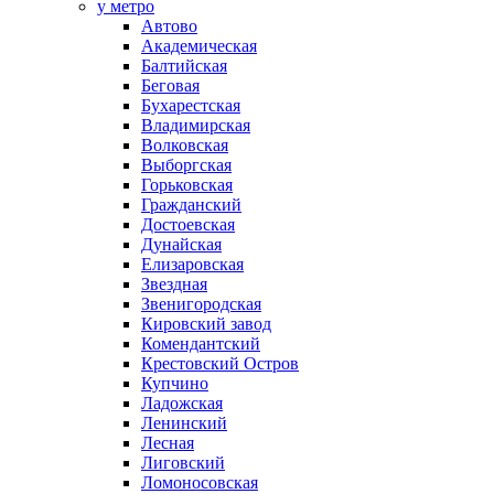
у метро
Автово
Академическая
Балтийская
Беговая
Бухарестская
Владимирская
Волковская
Выборгская
Горьковская
Гражданский
Достоевская
Дунайская
Елизаровская
Звездная
Звенигородская
Кировский завод
Комендантский
Крестовский Остров
Купчино
Ладожская
Ленинский
Лесная
Лиговский
Ломоносовская