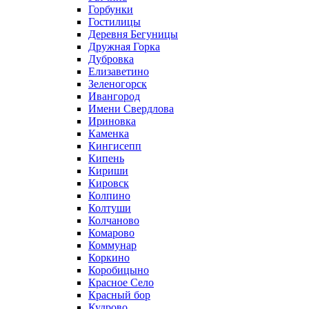
Горбунки
Гостилицы
Деревня Бегуницы
Дружная Горка
Дубровка
Елизаветино
Зеленогорск
Ивангород
Имени Свердлова
Ириновка
Каменка
Кингисепп
Кипень
Кириши
Кировск
Колпино
Колтуши
Колчаново
Комарово
Коммунар
Коркино
Коробицыно
Красное Село
Красный бор
Кудрово