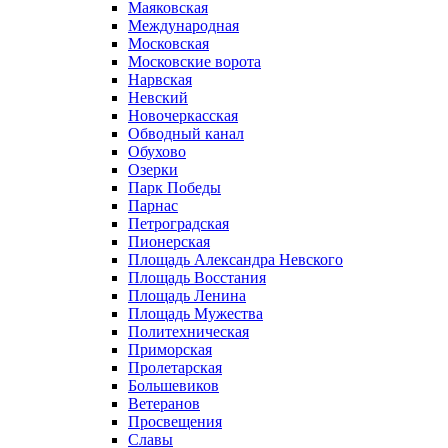
Маяковская
Международная
Московская
Московские ворота
Нарвская
Невский
Новочеркасская
Обводный канал
Обухово
Озерки
Парк Победы
Парнас
Петроградская
Пионерская
Площадь Александра Невского
Площадь Восстания
Площадь Ленина
Площадь Мужества
Политехническая
Приморская
Пролетарская
Большевиков
Ветеранов
Просвещения
Славы