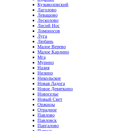
Кузьмоловский
Лаголово
Левашово
Лесколово
Лисий Нос
Ломоносов
Луга
Любань
Малое Верево
Малое Карлино
Мга
Мурино
Назия
Низино
Никольское
Новая Ладога
Новое Девяткино
Новоселье
Новый Свет
Оржицы
Отрадное
Павлово
Павловск
Паргалово
Парнас