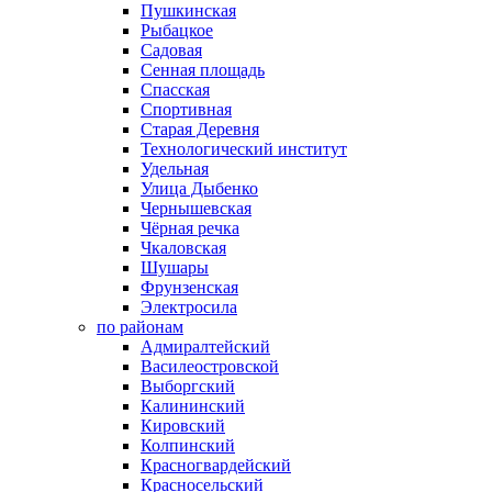
Пушкинская
Рыбацкое
Садовая
Сенная площадь
Спасская
Спортивная
Старая Деревня
Технологический институт
Удельная
Улица Дыбенко
Чернышевская
Чёрная речка
Чкаловская
Шушары
Фрунзенская
Электросила
по районам
Адмиралтейский
Василеостровской
Выборгский
Калининский
Кировский
Колпинский
Красногвардейский
Красносельский