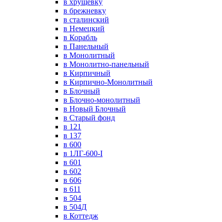
в хрущевку
в брежневку
в сталинский
в Немецкий
в Корабль
в Панельный
в Монолитный
в Монолитно-панельный
в Кирпичный
в Кирпично-Монолитный
в Блочный
в Блочно-монолитный
в Новый Блочный
в Старый фонд
в 121
в 137
в 600
в 1ЛГ-600-I
в 601
в 602
в 606
в 611
в 504
в 504Д
в Коттедж