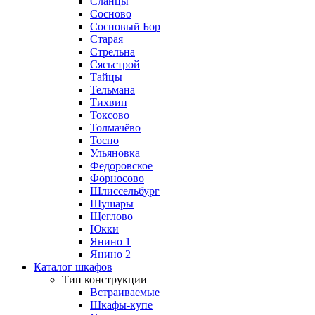
Сланцы
Сосново
Сосновый Бор
Старая
Стрельна
Сясьстрой
Тайцы
Тельмана
Тихвин
Токсово
Толмачёво
Тосно
Ульяновка
Федоровское
Форносово
Шлиссельбург
Шушары
Щеглово
Юкки
Янино 1
Янино 2
Каталог шкафов
Тип конструкции
Встраиваемые
Шкафы-купе