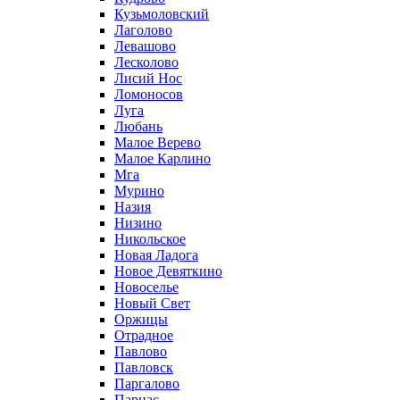
Кузьмоловский
Лаголово
Левашово
Лесколово
Лисий Нос
Ломоносов
Луга
Любань
Малое Верево
Малое Карлино
Мга
Мурино
Назия
Низино
Никольское
Новая Ладога
Новое Девяткино
Новоселье
Новый Свет
Оржицы
Отрадное
Павлово
Павловск
Паргалово
Парнас