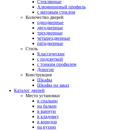
Стеклянные
Алюминиевый профиль
с матовым стеклом
Количество дверей
однодверные
двухдверные
трехдверные
четырехдверные
пятидверные
Стиль
Классические
с подсветкой
с тонким профилем
Дорогие
Конструкция
Шкафы
Шкафы на заказ
Каталог дверей
Место установки
в спальню
на балкон
в ванную
в кладовку
в коридор
на кухню