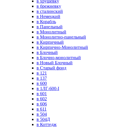
в хрущевку
в брежневку
в сталинский
в Немецкий
в Корабль
в Панельный
в Монолитный
в Монолитно-панельный
в Кирпичный
в Кирпично-Монолитный
в Блочный
в Блочно-монолитный
в Новый Блочный
в Старый фонд
в 121
в 137
в 600
в 1ЛГ-600-I
в 601
в 602
в 606
в 611
в 504
в 504Д
в Коттедж