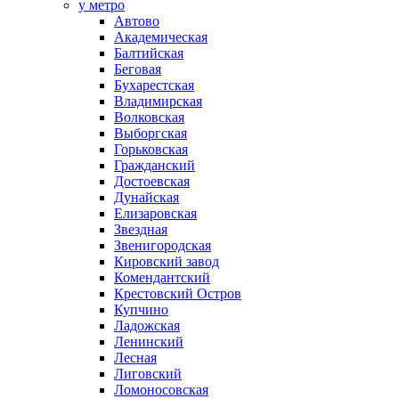
у метро
Автово
Академическая
Балтийская
Беговая
Бухарестская
Владимирская
Волковская
Выборгская
Горьковская
Гражданский
Достоевская
Дунайская
Елизаровская
Звездная
Звенигородская
Кировский завод
Комендантский
Крестовский Остров
Купчино
Ладожская
Ленинский
Лесная
Лиговский
Ломоносовская