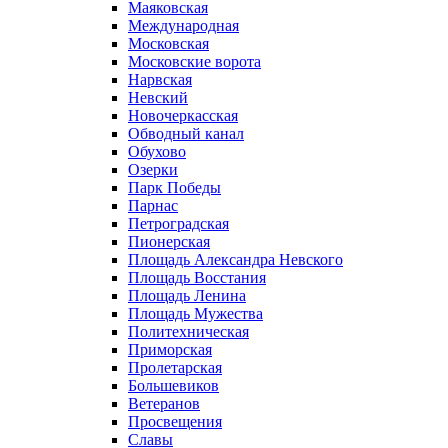
Маяковская
Международная
Московская
Московские ворота
Нарвская
Невский
Новочеркасская
Обводный канал
Обухово
Озерки
Парк Победы
Парнас
Петроградская
Пионерская
Площадь Александра Невского
Площадь Восстания
Площадь Ленина
Площадь Мужества
Политехническая
Приморская
Пролетарская
Большевиков
Ветеранов
Просвещения
Славы