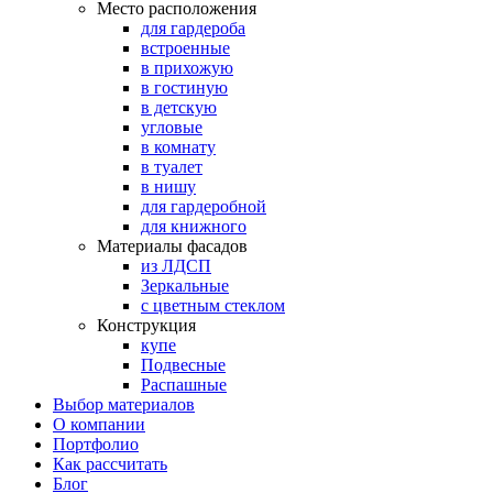
Место расположения
для гардероба
встроенные
в прихожую
в гостиную
в детскую
угловые
в комнату
в туалет
в нишу
для гардеробной
для книжного
Материалы фасадов
из ЛДСП
Зеркальные
с цветным стеклом
Конструкция
купе
Подвесные
Распашные
Выбор материалов
О компании
Портфолио
Как рассчитать
Блог