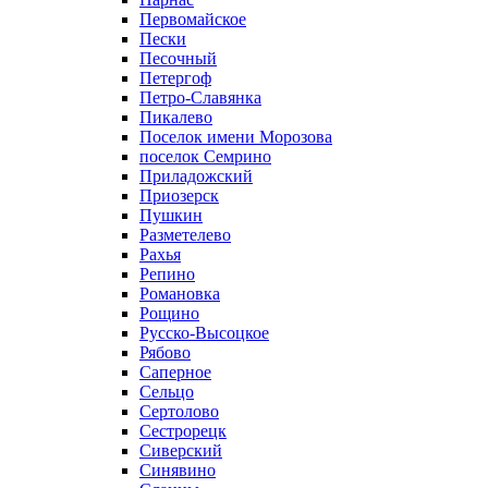
Первомайское
Пески
Песочный
Петергоф
Петро-Славянка
Пикалево
Поселок имени Морозова
поселок Семрино
Приладожский
Приозерск
Пушкин
Разметелево
Рахья
Репино
Романовка
Рощино
Русско-Высоцкое
Рябово
Саперное
Сельцо
Сертолово
Сестрорецк
Сиверский
Синявино