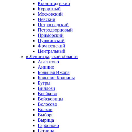
Кронштадтский
Курортный
Московский
Невский
Петроградский
Петродворцовый
Приморский
Пушкинский
Фрунзенский
Центральный
в Ленинградской области
Агалатово
Аннино
Большая Ижора
Большие Колпаны
Бугры
Виллози
Воейково
Войсковицы
Волосово
Волхов
Выборг
Вырица
Гарболово
Гатчина