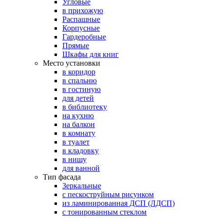
Угловые
в прихожую
Распашные
Корпусные
Гардеробные
Прямые
Шкафы для книг
Место установки
в коридор
в спальню
в гостиную
для детей
в библиотеку
на кухню
на балкон
в комнату
в туалет
в кладовку
в нишу
для ванной
Тип фасада
Зеркальные
с пескоструйным рисунком
из ламинированная ДСП (ЛДСП)
с тонированным стеклом