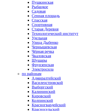
Пушкинская
Рыбацкое
Садовая
Сенная площадь
Спасская
Спортивная
Старая Деревня
Технологический институт
Удельная
Улица Дыбенко
Чернышевская
Чёрная речка
Чкаловская
Шушары
Фрунзенская
Электросила
по районам
Адмиралтейский
Василеостровской
Выборгский
Калининский
Кировский
Колпинский
Красногвардейский
Красносельский