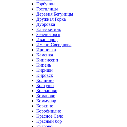
Горбунки
Гостилицы
Деревня Бегуницы
Дружная Горка
Дубровка
Елизаветино
Зеленогорск
Ивангород
Имени Свердлова
Ириновка
Каменка
Кингисепп
Кипень
Кириши
Кировск
Колпино
Колтуши
Колчаново
Комарово
Коммунар
Коркино
Коробицыно
Красное Село
Красный бор
Кудрово