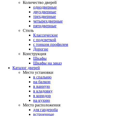
Количество дверей
однодверные
двухдверные
трехдверные
четырехдверные
пятидверные
Стиль
Классические
с подсветкой
с тонким профилем
Дорогие
Конструкция
Шкафы
Шкафы на заказ
Каталог дверей
Место установки
в спальню
на балкон
в ванную
в кладовку
в коридор
на кухню
Место расположения
для гардероба
встроенные