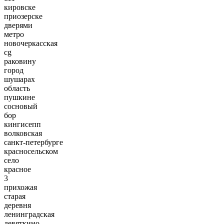
кировске
приозерске
дверями
метро
новочеркасская
cg
раковину
город
шушарах
область
пушкине
сосновый
бор
кингисепп
волковская
санкт-петербурге
красносельском
село
красное
3
прихожая
старая
деревня
ленинградская
девяткино