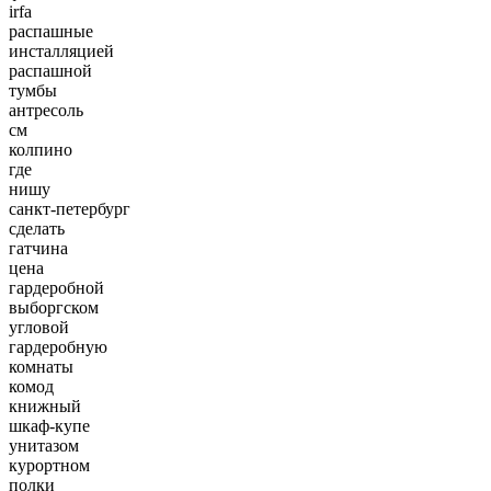
irfa
распашные
инсталляцией
распашной
тумбы
антресоль
см
колпино
где
нишу
санкт-петербург
сделать
гатчина
цена
гардеробной
выборгском
угловой
гардеробную
комнаты
комод
книжный
шкаф-купе
унитазом
курортном
полки