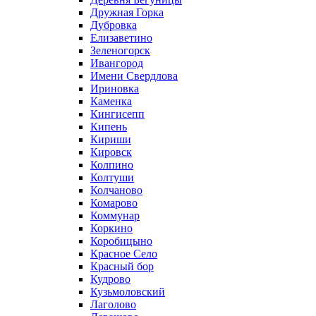
Дружная Горка
Дубровка
Елизаветино
Зеленогорск
Ивангород
Имени Свердлова
Ириновка
Каменка
Кингисепп
Кипень
Кириши
Кировск
Колпино
Колтуши
Колчаново
Комарово
Коммунар
Коркино
Коробицыно
Красное Село
Красный бор
Кудрово
Кузьмоловский
Лаголово