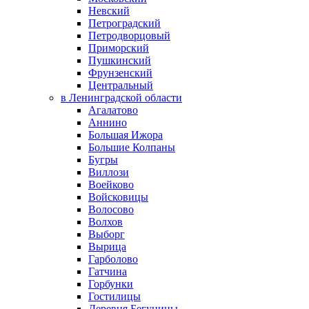
Невский
Петроградский
Петродворцовый
Приморский
Пушкинский
Фрунзенский
Центральный
в Ленинградской области
Агалатово
Аннино
Большая Ижора
Большие Колпаны
Бугры
Виллози
Воейково
Войсковицы
Волосово
Волхов
Выборг
Вырица
Гарболово
Гатчина
Горбунки
Гостилицы
Деревня Бегуницы