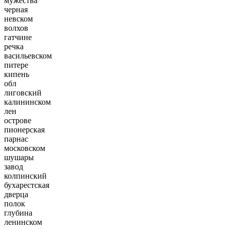
мужества
черная
невском
волхов
гатчине
речка
васильевском
питере
кипень
обл
лиговский
калининском
лен
острове
пионерская
парнас
московском
шушары
завод
колпинский
бухарестская
дверца
полок
глубина
ленинском