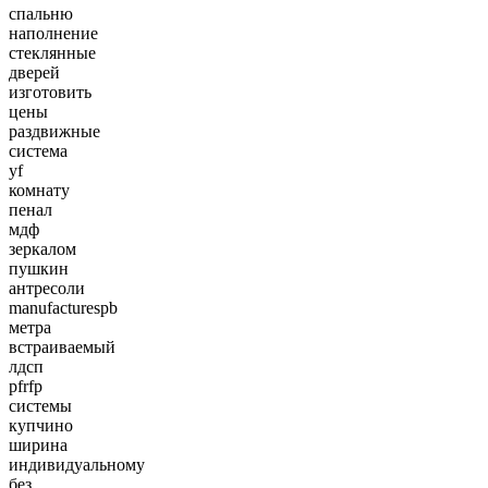
спальню
наполнение
стеклянные
дверей
изготовить
цены
раздвижные
система
yf
комнату
пенал
мдф
зеркалом
пушкин
антресоли
manufacturespb
метра
встраиваемый
лдсп
pfrfp
системы
купчино
ширина
индивидуальному
без