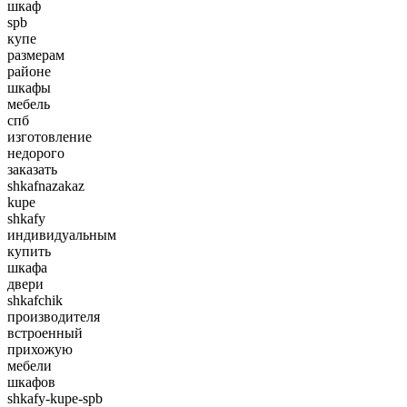
шкаф
spb
купе
размерам
районе
шкафы
мебель
спб
изготовление
недорого
заказать
shkafnazakaz
kupe
shkafy
индивидуальным
купить
шкафа
двери
shkafchik
производителя
встроенный
прихожую
мебели
шкафов
shkafy-kupe-spb