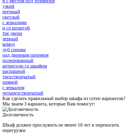
и с местом под телевизор
узкий
реечный
светлый
с зеркалами
и со штангой
тре двери
черный
комод
дуб сонома
над дверным проемом
полированный
антресоли со шкафом
распашной
трехстворчатый
прямой
с зеркалом
четырехстворчатый
Как сделать правильный выбор шкафа из сотен вариантов?
Мы знаем 3 варианта, которые Вам помогут:
Долговечность
Шкаф должен прослужить не менее 10 лет и переносить
перегрузки