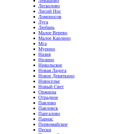
Левашово
Лесколово
Лисий Нос
Ломоносов
Луга
Любань
Малое Верево
Малое Карлино
Мга
Мурино
Назия
Низино
Никольское
Новая Ладога
Новое Девяткино
Новоселье
Новый Свет
Оржицы
Отрадное
Павлово
Павловск
Паргалово
Парнас
Первомайское
Пески