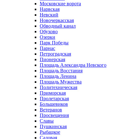
Московские ворота
Нарвская
Невский
Новочеркасская
Обводный канал
Обухово
Озерки
Парк Победы
Парнас
Петроградская
Пионерская
Площадь Александра Невского
Площадь Восстания
Площадь Ленина
Площадь Мужества
Политехническая
Приморская
Пролетарская
Большевиков
Ветеранов
Просвещения
Славы
Пушкинская
Рыбацкое
Садовая