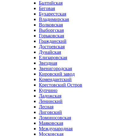
Балтийская
Беговая
Бухарестская
Владимирская
Волковская
Выборгская
Горьковская
Гражданский
Достоевская
Дунайская
Елизаровская
Звездная
Звенигородская
Кировский завод
Комендантский
Крестовский Остров
Купчино
Ладожская
Ленинский
Лесная
Лиговский
Ломоносовская
Маяковская
Международная
Московская