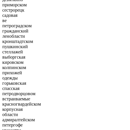
приморском
сестрорецк
садовая
ве
петроградском
гражданский
ленобласти
кронштадтском
пушкинский
стеллажей
выборгская
кировском
колпинском
прихожей
одежды
горьковская
спасская
петродворцовом
встраиваемые
красногвардейском
корпусная
области
адмиралтейском
петергофе