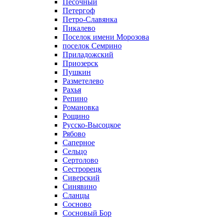
Песочный
Петергоф
Петро-Славянка
Пикалево
Поселок имени Морозова
поселок Семрино
Приладожский
Приозерск
Пушкин
Разметелево
Рахья
Репино
Романовка
Рощино
Русско-Высоцкое
Рябово
Саперное
Сельцо
Сертолово
Сестрорецк
Сиверский
Синявино
Сланцы
Сосново
Сосновый Бор