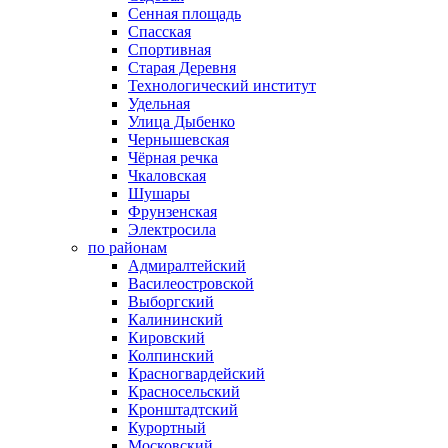
Сенная площадь
Спасская
Спортивная
Старая Деревня
Технологический институт
Удельная
Улица Дыбенко
Чернышевская
Чёрная речка
Чкаловская
Шушары
Фрунзенская
Электросила
по районам
Адмиралтейский
Василеостровской
Выборгский
Калининский
Кировский
Колпинский
Красногвардейский
Красносельский
Кронштадтский
Курортный
Московский