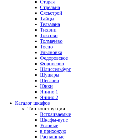
Старая
Стрельна
Сясьстрой
Тайцы
Тельмана
Тихвин
Токсово
Толмачёво
Тосно
Ульяновка
Федоровское
Форносово
Шлиссельбург
Шушары
Щеглово
Юкки
Янино 1
Янино 2
Каталог шкафов
Тип конструкции
Встраиваемые
Шкафы-купе
Угловые
в прихожую
Распашные