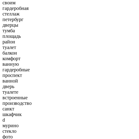
своим
гардеробная
стеллаж
петербург
дверцы
тумба
площадь
район
туалет
балкон
комфорт
ванную
гардеробные
проспект
ванной
дверь
туалете
встроенные
производство
санкт
шкафчик
d
мурино
стекло
фото