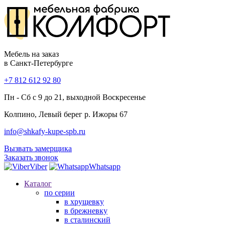
Мебель на заказ
в Санкт-Петербурге
+7 812 612 92 80
Пн - Сб с 9 до 21, выходной Воскресенье
Колпино, Левый берег р. Ижоры 67
info@shkafy-kupe-spb.ru
Вызвать замерщика
Заказать звонок
Viber
Whatsapp
Каталог
по серии
в хрущевку
в брежневку
в сталинский