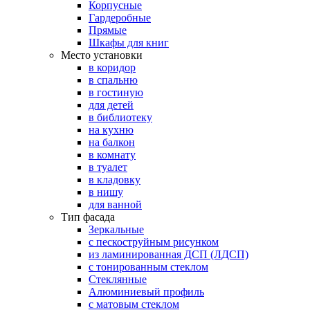
Корпусные
Гардеробные
Прямые
Шкафы для книг
Место установки
в коридор
в спальню
в гостиную
для детей
в библиотеку
на кухню
на балкон
в комнату
в туалет
в кладовку
в нишу
для ванной
Тип фасада
Зеркальные
с пескоструйным рисунком
из ламинированная ДСП (ЛДСП)
с тонированным стеклом
Стеклянные
Алюминиевый профиль
с матовым стеклом