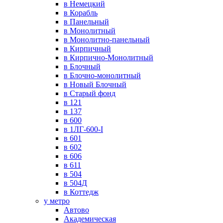
в Немецкий
в Корабль
в Панельный
в Монолитный
в Монолитно-панельный
в Кирпичный
в Кирпично-Монолитный
в Блочный
в Блочно-монолитный
в Новый Блочный
в Старый фонд
в 121
в 137
в 600
в 1ЛГ-600-I
в 601
в 602
в 606
в 611
в 504
в 504Д
в Коттедж
у метро
Автово
Академическая