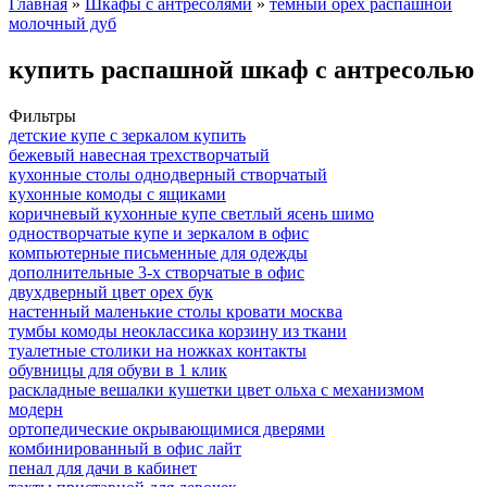
Главная
»
Шкафы с антресолями
»
темный орех распашной
молочный дуб
купить распашной шкаф с антресолью
Фильтры
детские купе с зеркалом купить
бежевый навесная трехстворчатый
кухонные столы однодверный створчатый
кухонные комоды с ящиками
коричневый кухонные купе светлый ясень шимо
одностворчатые купе и зеркалом в офис
компьютерные письменные для одежды
дополнительные 3-х створчатые в офис
двухдверный цвет орех бук
настенный маленькие столы кровати москва
тумбы комоды неоклассика корзину из ткани
туалетные столики на ножках контакты
обувницы для обуви в 1 клик
раскладные вешалки кушетки цвет ольха с механизмом
модерн
ортопедические окрывающимися дверями
комбинированный в офис лайт
пенал для дачи в кабинет