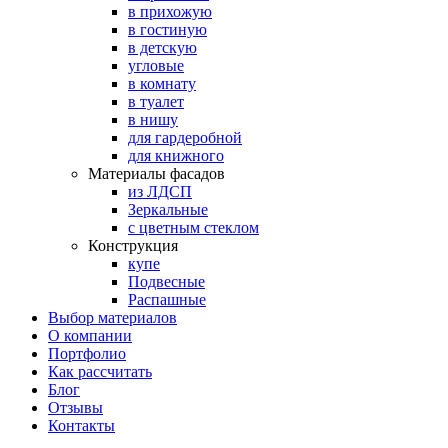
в прихожую
в гостиную
в детскую
угловые
в комнату
в туалет
в нишу
для гардеробной
для книжного
Материалы фасадов
из ЛДСП
Зеркальные
с цветным стеклом
Конструкция
купе
Подвесные
Распашные
Выбор материалов
О компании
Портфолио
Как рассчитать
Блог
Отзывы
Контакты