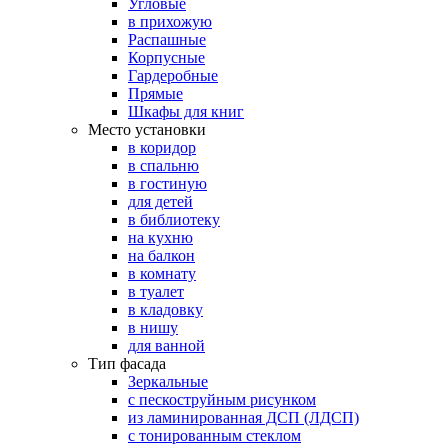
Угловые
в прихожую
Распашные
Корпусные
Гардеробные
Прямые
Шкафы для книг
Место установки
в коридор
в спальню
в гостиную
для детей
в библиотеку
на кухню
на балкон
в комнату
в туалет
в кладовку
в нишу
для ванной
Тип фасада
Зеркальные
с пескоструйным рисунком
из ламинированная ДСП (ЛДСП)
с тонированным стеклом