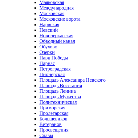
Маяковская
Международная
Московская
Московские ворота
Нарвская
Невский
Новочеркасская
Обводный канал
Обухово
Озерки
Парк Победы
Парнас
Петроградская
Пионерская
Площадь Александра Невского
Площадь Восстания
Площадь Ленина
Площадь Мужества
Политехническая
Приморская
Пролетарская
Большевиков
Ветеранов
Просвещения
Славы