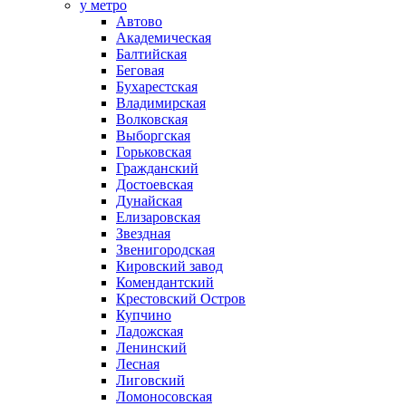
у метро
Автово
Академическая
Балтийская
Беговая
Бухарестская
Владимирская
Волковская
Выборгская
Горьковская
Гражданский
Достоевская
Дунайская
Елизаровская
Звездная
Звенигородская
Кировский завод
Комендантский
Крестовский Остров
Купчино
Ладожская
Ленинский
Лесная
Лиговский
Ломоносовская