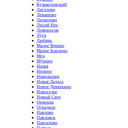
Кузьмоловский
Лаголово
Левашово
Лесколово
Лисий Нос
Ломоносов
Луга
Любань
Малое Верево
Малое Карлино
Мга
Мурино
Назия
Низино
Никольское
Новая Ладога
Новое Девяткино
Новоселье
Новый Свет
Оржицы
Отрадное
Павлово
Павловск
Паргалово
Парнас