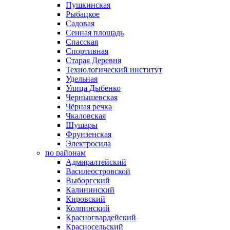
Пушкинская
Рыбацкое
Садовая
Сенная площадь
Спасская
Спортивная
Старая Деревня
Технологический институт
Удельная
Улица Дыбенко
Чернышевская
Чёрная речка
Чкаловская
Шушары
Фрунзенская
Электросила
по районам
Адмиралтейский
Василеостровской
Выборгский
Калининский
Кировский
Колпинский
Красногвардейский
Красносельский