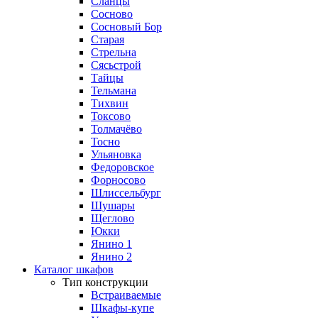
Сланцы
Сосново
Сосновый Бор
Старая
Стрельна
Сясьстрой
Тайцы
Тельмана
Тихвин
Токсово
Толмачёво
Тосно
Ульяновка
Федоровское
Форносово
Шлиссельбург
Шушары
Щеглово
Юкки
Янино 1
Янино 2
Каталог шкафов
Тип конструкции
Встраиваемые
Шкафы-купе