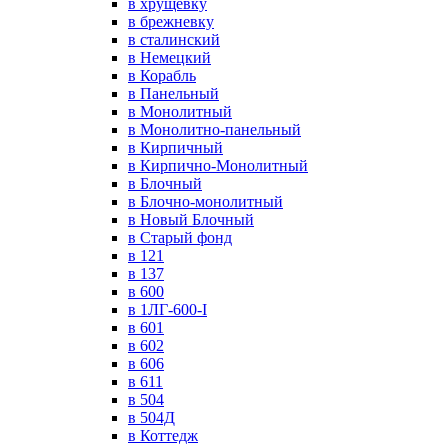
в хрущевку
в брежневку
в сталинский
в Немецкий
в Корабль
в Панельный
в Монолитный
в Монолитно-панельный
в Кирпичный
в Кирпично-Монолитный
в Блочный
в Блочно-монолитный
в Новый Блочный
в Старый фонд
в 121
в 137
в 600
в 1ЛГ-600-I
в 601
в 602
в 606
в 611
в 504
в 504Д
в Коттедж