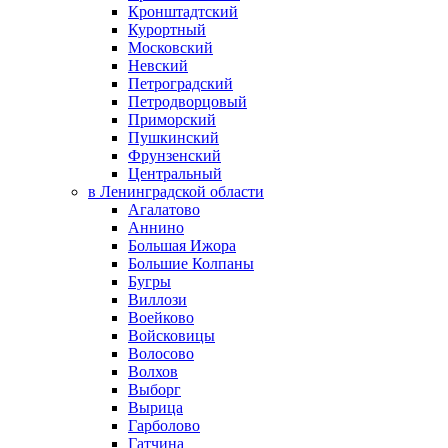
Кронштадтский
Курортный
Московский
Невский
Петроградский
Петродворцовый
Приморский
Пушкинский
Фрунзенский
Центральный
в Ленинградской области
Агалатово
Аннино
Большая Ижора
Большие Колпаны
Бугры
Виллози
Воейково
Войсковицы
Волосово
Волхов
Выборг
Вырица
Гарболово
Гатчина