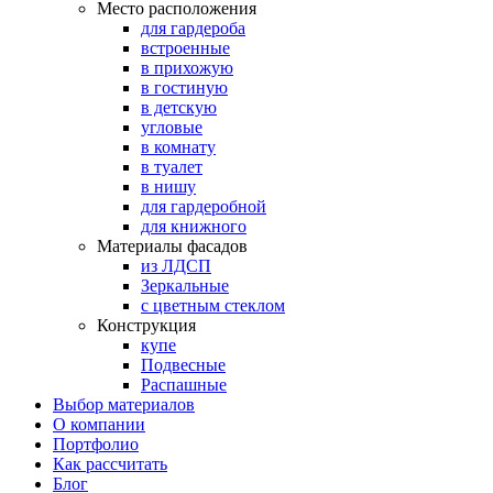
Место расположения
для гардероба
встроенные
в прихожую
в гостиную
в детскую
угловые
в комнату
в туалет
в нишу
для гардеробной
для книжного
Материалы фасадов
из ЛДСП
Зеркальные
с цветным стеклом
Конструкция
купе
Подвесные
Распашные
Выбор материалов
О компании
Портфолио
Как рассчитать
Блог