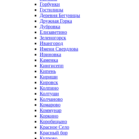
Горбунки
Гостилицы
Деревня Бегуницы
Дружная Горка
Дубровка
Елизаветино
Зеленогорск
Ивангород
Имени Свердлова
Ириновка
Каменка
Кингисепп
Кипень
Кириши
Кировск
Колпино
Колтуши
Колчаново
Комарово
Коммунар
Коркино
Коробицыно
Красное Село
Красный бор
Кудрово