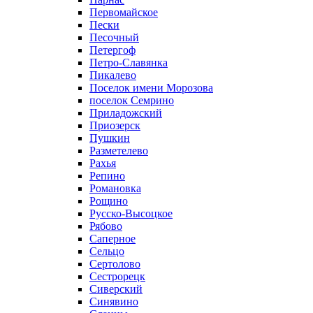
Первомайское
Пески
Песочный
Петергоф
Петро-Славянка
Пикалево
Поселок имени Морозова
поселок Семрино
Приладожский
Приозерск
Пушкин
Разметелево
Рахья
Репино
Романовка
Рощино
Русско-Высоцкое
Рябово
Саперное
Сельцо
Сертолово
Сестрорецк
Сиверский
Синявино