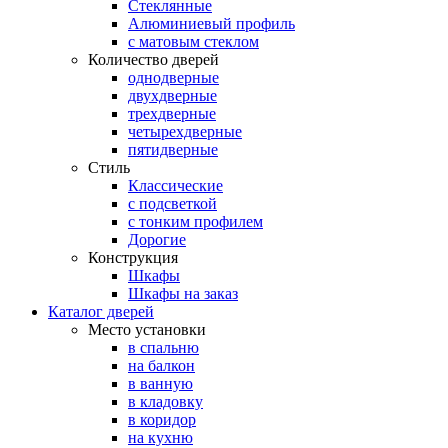
Стеклянные
Алюминиевый профиль
с матовым стеклом
Количество дверей
однодверные
двухдверные
трехдверные
четырехдверные
пятидверные
Стиль
Классические
с подсветкой
с тонким профилем
Дорогие
Конструкция
Шкафы
Шкафы на заказ
Каталог дверей
Место установки
в спальню
на балкон
в ванную
в кладовку
в коридор
на кухню