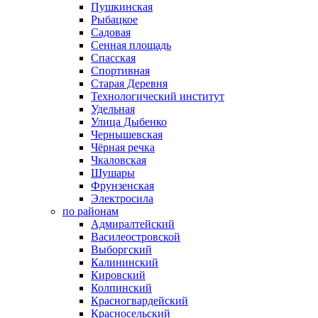
Пушкинская
Рыбацкое
Садовая
Сенная площадь
Спасская
Спортивная
Старая Деревня
Технологический институт
Удельная
Улица Дыбенко
Чернышевская
Чёрная речка
Чкаловская
Шушары
Фрунзенская
Электросила
по районам
Адмиралтейский
Василеостровской
Выборгский
Калининский
Кировский
Колпинский
Красногвардейский
Красносельский