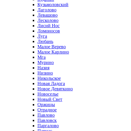
Кузьмоловский
Лаголово
Левашово
Лесколово
Лисий Нос
Ломоносов
Луга
Любань
Малое Верево
Малое Карлино
Мга
Мурино
Назия
Низино
Никольское
Новая Ладога
Новое Девяткино
Новоселье
Новый Свет
Оржицы
Отрадное
Павлово
Павловск
Паргалово
Парнас