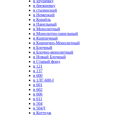
в хрущевку
в брежневку
в сталинский
в Немецкий
в Корабль
в Панельный
в Монолитный
в Монолитно-панельный
в Кирпичный
в Кирпично-Монолитный
в Блочный
в Блочно-монолитный
в Новый Блочный
в Старый фонд
в 121
в 137
в 600
в 1ЛГ-600-I
в 601
в 602
в 606
в 611
в 504
в 504Д
в Коттедж