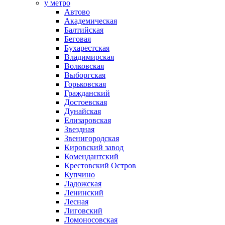
у метро
Автово
Академическая
Балтийская
Беговая
Бухарестская
Владимирская
Волковская
Выборгская
Горьковская
Гражданский
Достоевская
Дунайская
Елизаровская
Звездная
Звенигородская
Кировский завод
Комендантский
Крестовский Остров
Купчино
Ладожская
Ленинский
Лесная
Лиговский
Ломоносовская