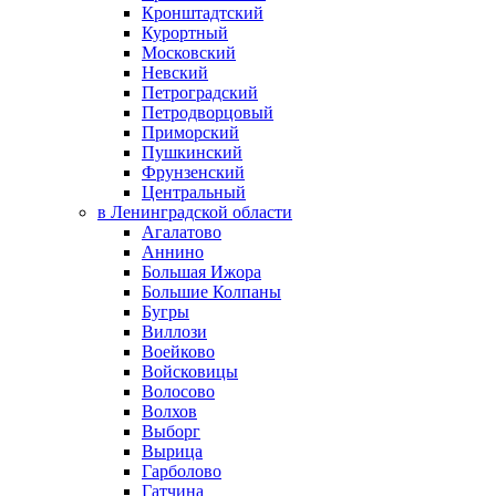
Кронштадтский
Курортный
Московский
Невский
Петроградский
Петродворцовый
Приморский
Пушкинский
Фрунзенский
Центральный
в Ленинградской области
Агалатово
Аннино
Большая Ижора
Большие Колпаны
Бугры
Виллози
Воейково
Войсковицы
Волосово
Волхов
Выборг
Вырица
Гарболово
Гатчина