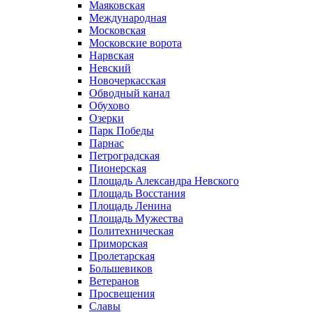
Маяковская
Международная
Московская
Московские ворота
Нарвская
Невский
Новочеркасская
Обводный канал
Обухово
Озерки
Парк Победы
Парнас
Петроградская
Пионерская
Площадь Александра Невского
Площадь Восстания
Площадь Ленина
Площадь Мужества
Политехническая
Приморская
Пролетарская
Большевиков
Ветеранов
Просвещения
Славы