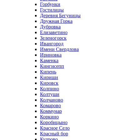
Горбунки
Гостилицы
Деревня Бегуницы
Дружная Горка
Дубровка
Елизаветино
Зеленогорск
Ивангород
Имени Свердлова
Ириновка
Каменка
Кингисепп
Кипень
Кириши
Кировск
Колпино
Колтуши
Колчаново
Комарово
Коммунар
Коркино
Коробицыно
Красное Село
Красный бор
Кудрово