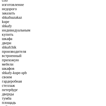
спб
изготовление
недорого
заказать
shkafnazakaz
kupe
shkafy
индивидуальным
купить
шкафа
двери
shkafchik
производителя
встроенный
прихожую
мебели
шкафов
shkafy-kupe-spb
своим
гардеробная
стеллаж
петербург
дверцы
тумба
площадь