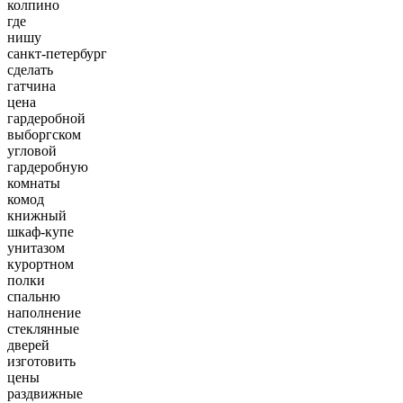
колпино
где
нишу
санкт-петербург
сделать
гатчина
цена
гардеробной
выборгском
угловой
гардеробную
комнаты
комод
книжный
шкаф-купе
унитазом
курортном
полки
спальню
наполнение
стеклянные
дверей
изготовить
цены
раздвижные