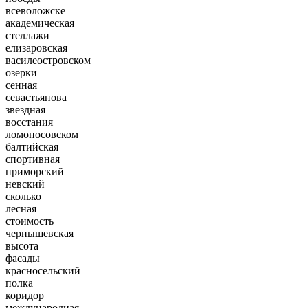
всеволожске
академическая
стеллажи
елизаровская
василеостровском
озерки
сенная
севастьянова
звездная
восстания
ломоносовском
балтийская
спортивная
приморский
невский
сколько
лесная
стоимость
чернышевская
высота
фасады
красносельский
полка
коридор
международная