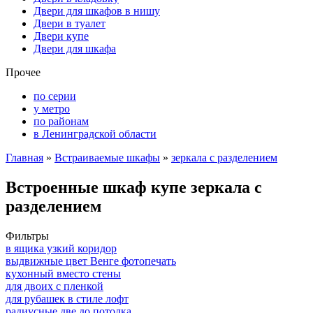
Двери для шкафов в нишу
Двери в туалет
Двери купе
Двери для шкафа
Прочее
по серии
у метро
по районам
в Ленинградской области
Главная
»
Встраиваемые шкафы
»
зеркала с разделением
Встроенные шкаф купе зеркала с
разделением
Фильтры
в ящика узкий коридор
выдвижные цвет Венге фотопечать
кухонный вместо стены
для двоих с пленкой
для рубашек в стиле лофт
радиусные две до потолка