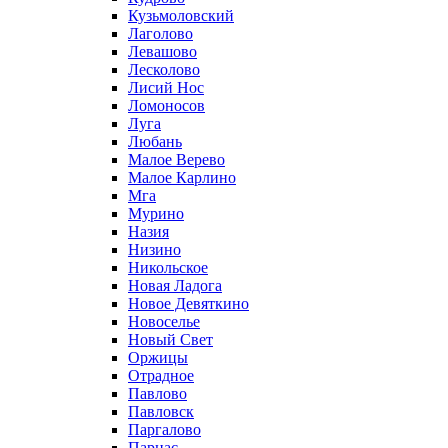
Кузьмоловский
Лаголово
Левашово
Лесколово
Лисий Нос
Ломоносов
Луга
Любань
Малое Верево
Малое Карлино
Мга
Мурино
Назия
Низино
Никольское
Новая Ладога
Новое Девяткино
Новоселье
Новый Свет
Оржицы
Отрадное
Павлово
Павловск
Паргалово
Парнас