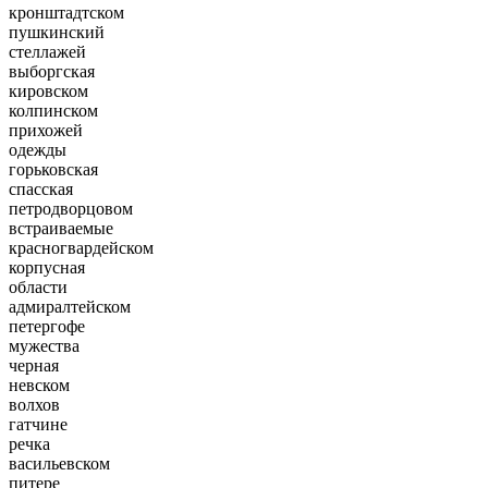
кронштадтском
пушкинский
стеллажей
выборгская
кировском
колпинском
прихожей
одежды
горьковская
спасская
петродворцовом
встраиваемые
красногвардейском
корпусная
области
адмиралтейском
петергофе
мужества
черная
невском
волхов
гатчине
речка
васильевском
питере