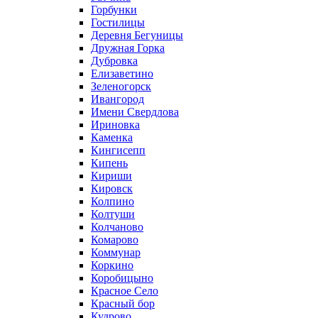
Горбунки
Гостилицы
Деревня Бегуницы
Дружная Горка
Дубровка
Елизаветино
Зеленогорск
Ивангород
Имени Свердлова
Ириновка
Каменка
Кингисепп
Кипень
Кириши
Кировск
Колпино
Колтуши
Колчаново
Комарово
Коммунар
Коркино
Коробицыно
Красное Село
Красный бор
Кудрово