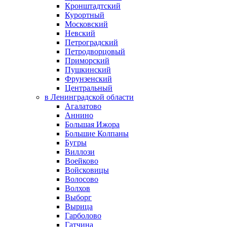
Кронштадтский
Курортный
Московский
Невский
Петроградский
Петродворцовый
Приморский
Пушкинский
Фрунзенский
Центральный
в Ленинградской области
Агалатово
Аннино
Большая Ижора
Большие Колпаны
Бугры
Виллози
Воейково
Войсковицы
Волосово
Волхов
Выборг
Вырица
Гарболово
Гатчина