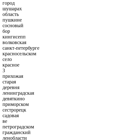
город
шушарах
область
пушкине
сосновый
бор
кингисепп
волковская
санкт-петербурге
красносельском
село
красное
3
прихожая
старая
деревня
ленинградская
девяткино
приморском
сестрорецк
садовая
ве
петроградском
гражданский
ленобласти