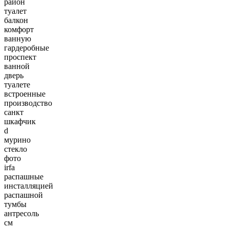
район
туалет
балкон
комфорт
ванную
гардеробные
проспект
ванной
дверь
туалете
встроенные
производство
санкт
шкафчик
d
мурино
стекло
фото
irfa
распашные
инсталляцией
распашной
тумбы
антресоль
см