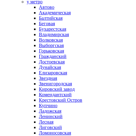
у метро
Автово
Академическая
Балтийская
Беговая
Бухарестская
Владимирская
Волковская
Выборгская
Горьковская
Гражданский
Достоевская
Дунайская
Елизаровская
Звездная
Звенигородская
Кировский завод
Комендантский
Крестовский Остров
Купчино
Ладожская
Ленинский
Лесная
Лиговский
Ломоносовская