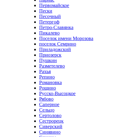
Первомайское
Пески
Песочный
Петергоф
Петро-Славянка
Пикалево
Поселок имени Морозова
поселок Семрино
Приладожский
Приозерск
Пушкин
Разметелево
Рахья
Репино
Романовка
Рощино
Русско-Высоцкое
Рябово
Саперное
Сельцо
Сертолово
Сестрорецк
Сиверский
Синявино