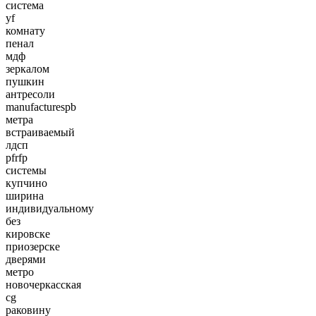
система
yf
комнату
пенал
мдф
зеркалом
пушкин
антресоли
manufacturespb
метра
встраиваемый
лдсп
pfrfp
системы
купчино
ширина
индивидуальному
без
кировске
приозерске
дверями
метро
новочеркасская
cg
раковину