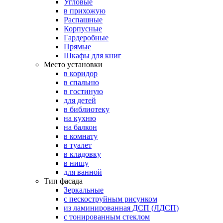
Угловые
в прихожую
Распашные
Корпусные
Гардеробные
Прямые
Шкафы для книг
Место установки
в коридор
в спальню
в гостиную
для детей
в библиотеку
на кухню
на балкон
в комнату
в туалет
в кладовку
в нишу
для ванной
Тип фасада
Зеркальные
с пескоструйным рисунком
из ламинированная ДСП (ЛДСП)
с тонированным стеклом