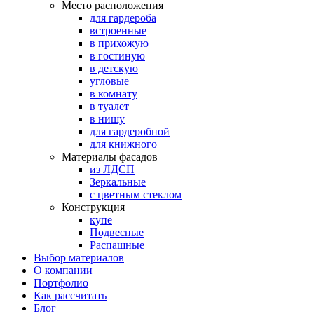
Место расположения
для гардероба
встроенные
в прихожую
в гостиную
в детскую
угловые
в комнату
в туалет
в нишу
для гардеробной
для книжного
Материалы фасадов
из ЛДСП
Зеркальные
с цветным стеклом
Конструкция
купе
Подвесные
Распашные
Выбор материалов
О компании
Портфолио
Как рассчитать
Блог