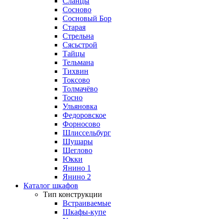
Сланцы
Сосново
Сосновый Бор
Старая
Стрельна
Сясьстрой
Тайцы
Тельмана
Тихвин
Токсово
Толмачёво
Тосно
Ульяновка
Федоровское
Форносово
Шлиссельбург
Шушары
Щеглово
Юкки
Янино 1
Янино 2
Каталог шкафов
Тип конструкции
Встраиваемые
Шкафы-купе