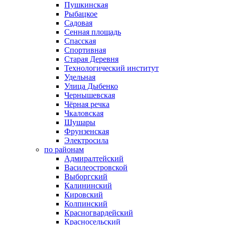
Пушкинская
Рыбацкое
Садовая
Сенная площадь
Спасская
Спортивная
Старая Деревня
Технологический институт
Удельная
Улица Дыбенко
Чернышевская
Чёрная речка
Чкаловская
Шушары
Фрунзенская
Электросила
по районам
Адмиралтейский
Василеостровской
Выборгский
Калининский
Кировский
Колпинский
Красногвардейский
Красносельский