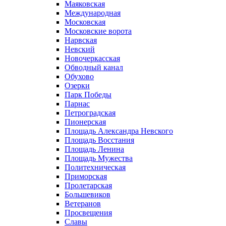
Маяковская
Международная
Московская
Московские ворота
Нарвская
Невский
Новочеркасская
Обводный канал
Обухово
Озерки
Парк Победы
Парнас
Петроградская
Пионерская
Площадь Александра Невского
Площадь Восстания
Площадь Ленина
Площадь Мужества
Политехническая
Приморская
Пролетарская
Большевиков
Ветеранов
Просвещения
Славы