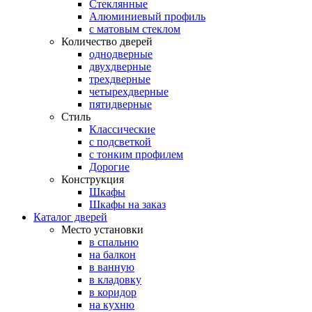
Стеклянные
Алюминиевый профиль
с матовым стеклом
Количество дверей
однодверные
двухдверные
трехдверные
четырехдверные
пятидверные
Стиль
Классические
с подсветкой
с тонким профилем
Дорогие
Конструкция
Шкафы
Шкафы на заказ
Каталог дверей
Место установки
в спальню
на балкон
в ванную
в кладовку
в коридор
на кухню