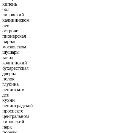
кипень
обл
лиговский
калининском
лен
острове
пионерская
парнас
московском
шушары
завод
колпинский
бухарестская
дверца
полок
глубина
ленинском
дсп
кухни
ленинградской
проспекте
центральном
кировский
парк
победы