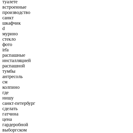
туалете
встроенные
производство
санкт
шкафчик
d
мурино
стекло
фото
irfa
распашные
инсталляцией
распашной
тумбы
антресоль
см
колпино
где
нишу
санкт-петербург
сделать
гатчина
цена
гардеробной
выборгском