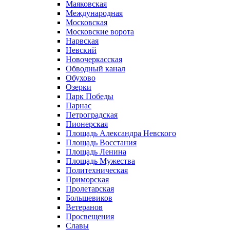
Маяковская
Международная
Московская
Московские ворота
Нарвская
Невский
Новочеркасская
Обводный канал
Обухово
Озерки
Парк Победы
Парнас
Петроградская
Пионерская
Площадь Александра Невского
Площадь Восстания
Площадь Ленина
Площадь Мужества
Политехническая
Приморская
Пролетарская
Большевиков
Ветеранов
Просвещения
Славы