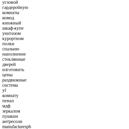
угловой
гардеробную
комнаты
комод
книжный
шкаф-купе
унитазом
курортном
полки
спальню
наполнение
стеклянные
дверей
изготовить
цены
раздвижные
система
yf
комнату
пенал
мдф
зеркалом
пушкин
антресоли
manufacturespb