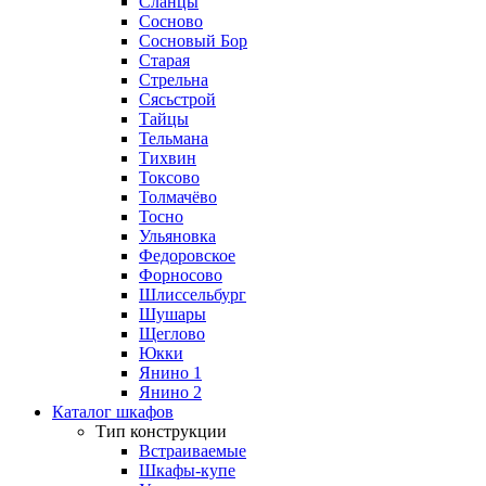
Сланцы
Сосново
Сосновый Бор
Старая
Стрельна
Сясьстрой
Тайцы
Тельмана
Тихвин
Токсово
Толмачёво
Тосно
Ульяновка
Федоровское
Форносово
Шлиссельбург
Шушары
Щеглово
Юкки
Янино 1
Янино 2
Каталог шкафов
Тип конструкции
Встраиваемые
Шкафы-купе