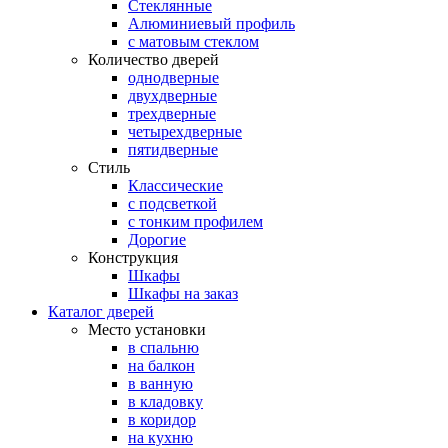
Стеклянные
Алюминиевый профиль
с матовым стеклом
Количество дверей
однодверные
двухдверные
трехдверные
четырехдверные
пятидверные
Стиль
Классические
с подсветкой
с тонким профилем
Дорогие
Конструкция
Шкафы
Шкафы на заказ
Каталог дверей
Место установки
в спальню
на балкон
в ванную
в кладовку
в коридор
на кухню