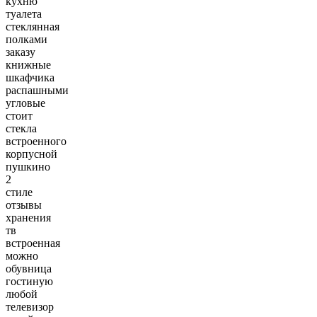
кухню
туалета
стеклянная
полками
заказу
книжные
шкафчика
распашными
угловые
стоит
стекла
встроенного
корпусной
пушкино
2
стиле
отзывы
хранения
тв
встроенная
можно
обувница
гостиную
любой
телевизор