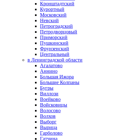
Кронштадтский
Курортный
Московский
Невский
Петроградский
Петродворцовый
Приморский
Пушкинский
Фрунзенский
Центральный
в Ленинградской области
Агалатово
Аннино
Большая Ижора
Большие Колпаны
Бугры
Виллози
Воейково
Войсковицы
Волосово
Волхов
Выборг
Вырица
Гарболово
Гатчина