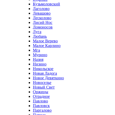
Кузьмоловский
Лаголово
Левашово
Лесколово
Лисий Нос
Ломоносов
Луга
Любань
Малое Верево
Малое Карлино
Мга
Мурино
Назия
Низино
Никольское
Новая Ладога
Новое Девяткино
Новоселье
Новый Свет
Оржицы
Отрадное
Павлово
Павловск
Паргалово
Парнас