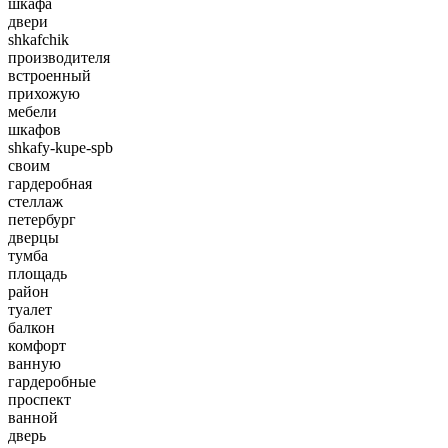
шкафа
двери
shkafchik
производителя
встроенный
прихожую
мебели
шкафов
shkafy-kupe-spb
своим
гардеробная
стеллаж
петербург
дверцы
тумба
площадь
район
туалет
балкон
комфорт
ванную
гардеробные
проспект
ванной
дверь