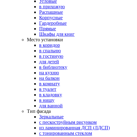
Угловые
в прихожую
Распашные
Корпусные
Гардеробные
Прямые
Шкафы для книг
Место установки
в коридор
в спальню
в гостиную
для детей
в библиотеку
на кухню
на балкон
в комнату
в туалет
в кладовку
в нишу
для ванной
Тип фасада
Зеркальные
с пескоструйным рисунком
из ламинированная ДСП (ЛДСП)
с тонированным стеклом