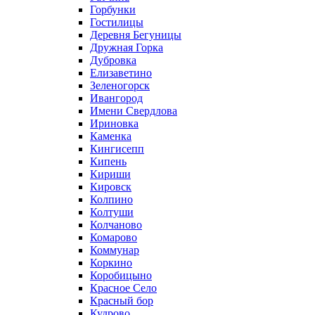
Горбунки
Гостилицы
Деревня Бегуницы
Дружная Горка
Дубровка
Елизаветино
Зеленогорск
Ивангород
Имени Свердлова
Ириновка
Каменка
Кингисепп
Кипень
Кириши
Кировск
Колпино
Колтуши
Колчаново
Комарово
Коммунар
Коркино
Коробицыно
Красное Село
Красный бор
Кудрово