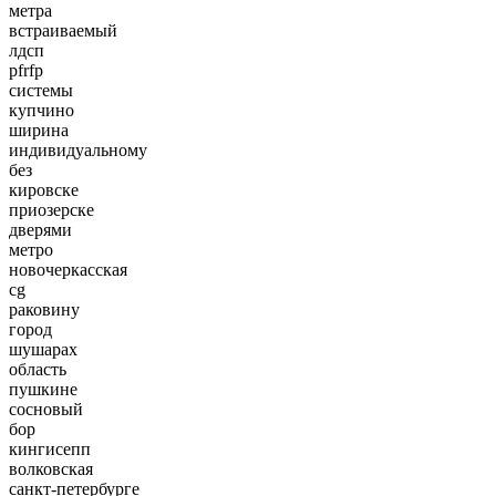
метра
встраиваемый
лдсп
pfrfp
системы
купчино
ширина
индивидуальному
без
кировске
приозерске
дверями
метро
новочеркасская
cg
раковину
город
шушарах
область
пушкине
сосновый
бор
кингисепп
волковская
санкт-петербурге