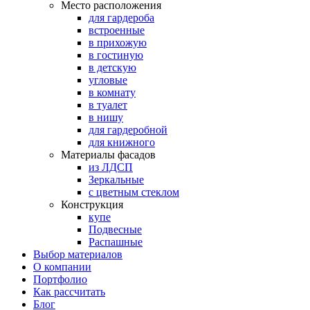
Место расположения
для гардероба
встроенные
в прихожую
в гостиную
в детскую
угловые
в комнату
в туалет
в нишу
для гардеробной
для книжного
Материалы фасадов
из ЛДСП
Зеркальные
с цветным стеклом
Конструкция
купе
Подвесные
Распашные
Выбор материалов
О компании
Портфолио
Как рассчитать
Блог