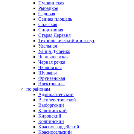
Пушкинская
Рыбацкое
Садовая
Сенная площадь
Спасская
Спортивная
Старая Деревня
Технологический институт
Удельная
Улица Дыбенко
Чернышевская
Чёрная речка
Чкаловская
Шушары
Фрунзенская
Электросила
по районам
Адмиралтейский
Василеостровской
Выборгский
Калининский
Кировский
Колпинский
Красногвардейский
Красносельский