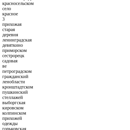
красносельском
село
красное
3
прихожая
старая
деревня
ленинградская
девяткино
приморском
сестрорецк
садовая
ве
петроградском
гражданский
ленобласти
кронштадтском
пушкинский
стеллажей
выборгская
кировском
колпинском
прихожей
одежды
горьковская