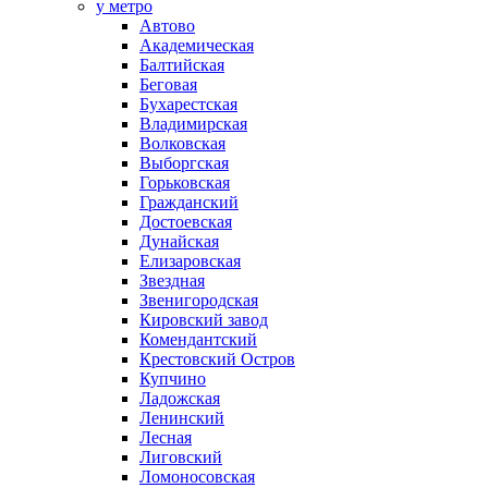
у метро
Автово
Академическая
Балтийская
Беговая
Бухарестская
Владимирская
Волковская
Выборгская
Горьковская
Гражданский
Достоевская
Дунайская
Елизаровская
Звездная
Звенигородская
Кировский завод
Комендантский
Крестовский Остров
Купчино
Ладожская
Ленинский
Лесная
Лиговский
Ломоносовская