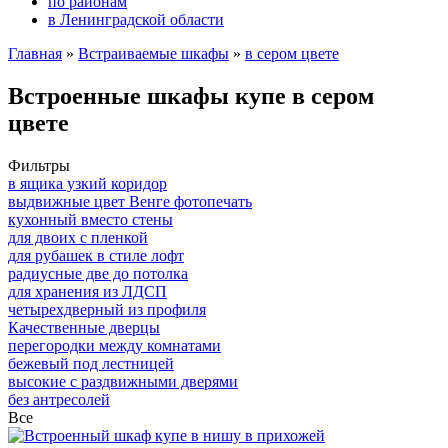
по районам
в Ленинградской области
Главная
»
Встраиваемые шкафы
»
в сером цвете
Встроенные шкафы купе в сером
цвете
Фильтры
в ящика узкий коридор
выдвижные цвет Венге фотопечать
кухонный вместо стены
для двоих с пленкой
для рубашек в стиле лофт
радиусные две до потолка
для хранения из ЛДСП
четырехдверный из профиля
Качественные дверцы
перегородки между комнатами
бежевый под лестницей
высокие с раздвижными дверями
без антресолей
Все