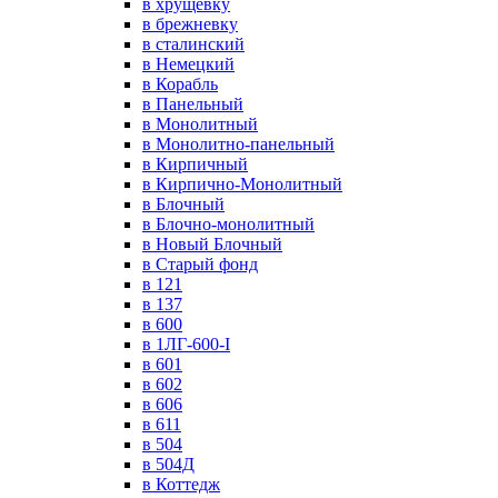
в хрущевку
в брежневку
в сталинский
в Немецкий
в Корабль
в Панельный
в Монолитный
в Монолитно-панельный
в Кирпичный
в Кирпично-Монолитный
в Блочный
в Блочно-монолитный
в Новый Блочный
в Старый фонд
в 121
в 137
в 600
в 1ЛГ-600-I
в 601
в 602
в 606
в 611
в 504
в 504Д
в Коттедж