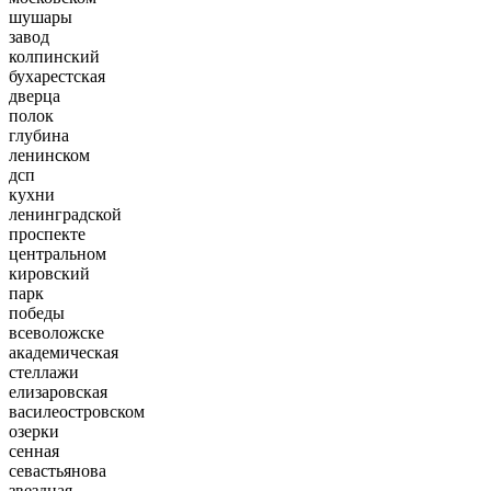
шушары
завод
колпинский
бухарестская
дверца
полок
глубина
ленинском
дсп
кухни
ленинградской
проспекте
центральном
кировский
парк
победы
всеволожске
академическая
стеллажи
елизаровская
василеостровском
озерки
сенная
севастьянова
звездная