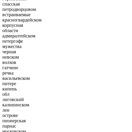
спасская
петродворцовом
встраиваемые
красногвардейском
корпусная
области
адмиралтейском
петергофе
мужества
черная
невском
волхов
гатчине
речка
васильевском
питере
кипень
обл
лиговский
калининском
лен
острове
пионерская
парнас
московском