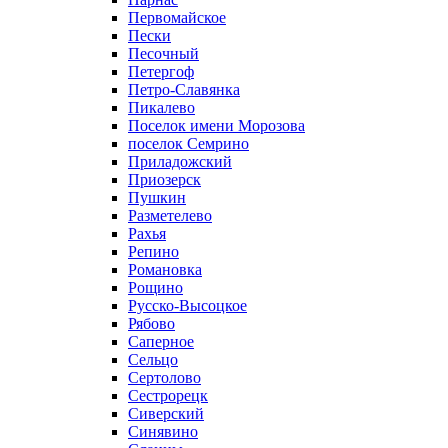
Первомайское
Пески
Песочный
Петергоф
Петро-Славянка
Пикалево
Поселок имени Морозова
поселок Семрино
Приладожский
Приозерск
Пушкин
Разметелево
Рахья
Репино
Романовка
Рощино
Русско-Высоцкое
Рябово
Саперное
Сельцо
Сертолово
Сестрорецк
Сиверский
Синявино