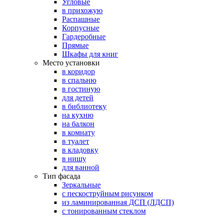
Угловые
в прихожую
Распашные
Корпусные
Гардеробные
Прямые
Шкафы для книг
Место установки
в коридор
в спальню
в гостиную
для детей
в библиотеку
на кухню
на балкон
в комнату
в туалет
в кладовку
в нишу
для ванной
Тип фасада
Зеркальные
с пескоструйным рисунком
из ламинированная ДСП (ЛДСП)
с тонированным стеклом