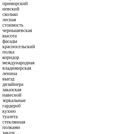
приморский
невский
сколько
лесная
стоимость
чернышевская
высота
фасады
красносельский
полка
коридор
международная
владимирская
ленина
выезд
дизайнера
заказская
навесной
зеркальные
гардероб
кухню
туалета
стеклянная
полками
заказу