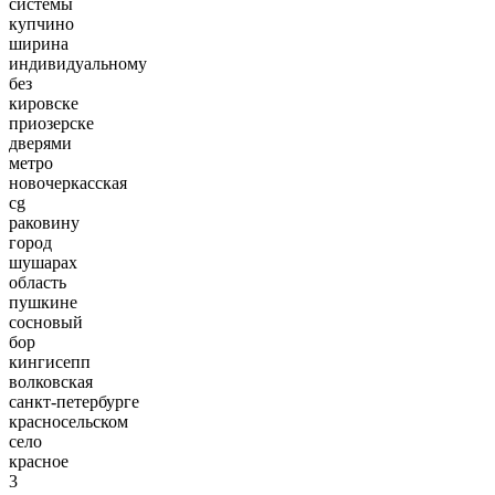
системы
купчино
ширина
индивидуальному
без
кировске
приозерске
дверями
метро
новочеркасская
cg
раковину
город
шушарах
область
пушкине
сосновый
бор
кингисепп
волковская
санкт-петербурге
красносельском
село
красное
3