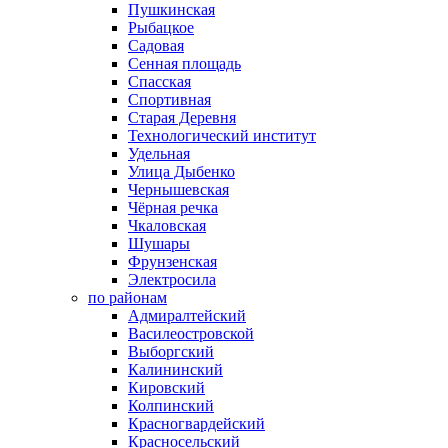
Пушкинская
Рыбацкое
Садовая
Сенная площадь
Спасская
Спортивная
Старая Деревня
Технологический институт
Удельная
Улица Дыбенко
Чернышевская
Чёрная речка
Чкаловская
Шушары
Фрунзенская
Электросила
по районам
Адмиралтейский
Василеостровской
Выборгский
Калининский
Кировский
Колпинский
Красногвардейский
Красносельский