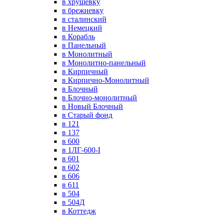
в хрущевку
в брежневку
в сталинский
в Немецкий
в Корабль
в Панельный
в Монолитный
в Монолитно-панельный
в Кирпичный
в Кирпично-Монолитный
в Блочный
в Блочно-монолитный
в Новый Блочный
в Старый фонд
в 121
в 137
в 600
в 1ЛГ-600-I
в 601
в 602
в 606
в 611
в 504
в 504Д
в Коттедж