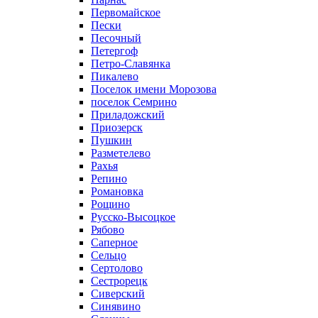
Первомайское
Пески
Песочный
Петергоф
Петро-Славянка
Пикалево
Поселок имени Морозова
поселок Семрино
Приладожский
Приозерск
Пушкин
Разметелево
Рахья
Репино
Романовка
Рощино
Русско-Высоцкое
Рябово
Саперное
Сельцо
Сертолово
Сестрорецк
Сиверский
Синявино