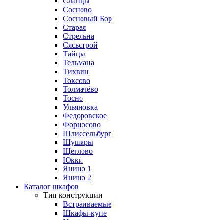
Сланцы
Сосново
Сосновый Бор
Старая
Стрельна
Сясьстрой
Тайцы
Тельмана
Тихвин
Токсово
Толмачёво
Тосно
Ульяновка
Федоровское
Форносово
Шлиссельбург
Шушары
Щеглово
Юкки
Янино 1
Янино 2
Каталог шкафов
Тип конструкции
Встраиваемые
Шкафы-купе