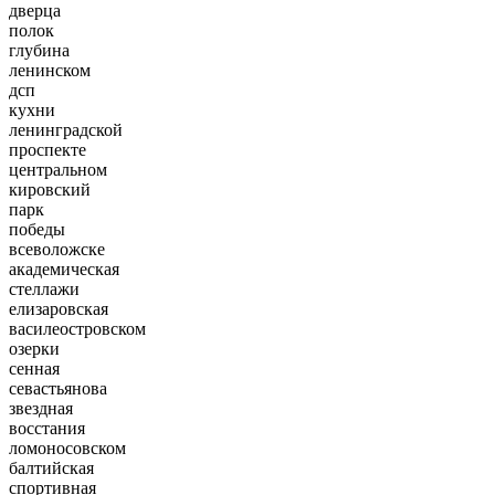
дверца
полок
глубина
ленинском
дсп
кухни
ленинградской
проспекте
центральном
кировский
парк
победы
всеволожске
академическая
стеллажи
елизаровская
василеостровском
озерки
сенная
севастьянова
звездная
восстания
ломоносовском
балтийская
спортивная