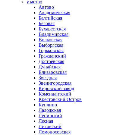
у метро
Автово
Академическая
Балтийская
Беговая
Бухарестская
Владимирская
Волковская
Выборгская
Горьковская
Гражданский
Достоевская
Дунайская
Елизаровская
Звездная
Звенигородская
Кировский завод
Комендантский
Крестовский Остров
Купчино
Ладожская
Ленинский
Лесная
Лиговский
Ломоносовская