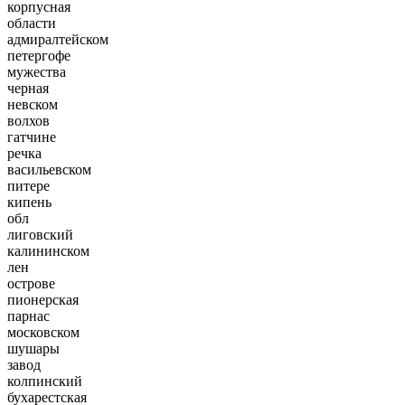
корпусная
области
адмиралтейском
петергофе
мужества
черная
невском
волхов
гатчине
речка
васильевском
питере
кипень
обл
лиговский
калининском
лен
острове
пионерская
парнас
московском
шушары
завод
колпинский
бухарестская