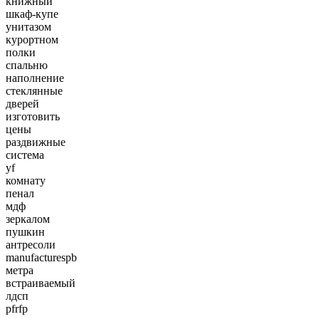
книжный
шкаф-купе
унитазом
курортном
полки
спальню
наполнение
стеклянные
дверей
изготовить
цены
раздвижные
система
yf
комнату
пенал
мдф
зеркалом
пушкин
антресоли
manufacturespb
метра
встраиваемый
лдсп
pfrfp