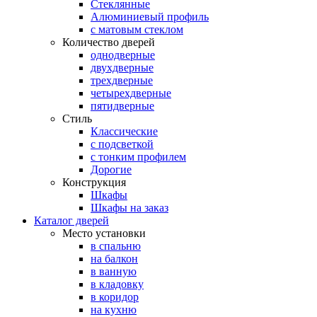
Стеклянные
Алюминиевый профиль
с матовым стеклом
Количество дверей
однодверные
двухдверные
трехдверные
четырехдверные
пятидверные
Стиль
Классические
с подсветкой
с тонким профилем
Дорогие
Конструкция
Шкафы
Шкафы на заказ
Каталог дверей
Место установки
в спальню
на балкон
в ванную
в кладовку
в коридор
на кухню