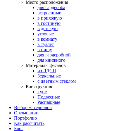
Место расположения
для гардероба
встроенные
в прихожую
в гостиную
в детскую
угловые
в комнату
в туалет
в нишу
для гардеробной
для книжного
Материалы фасадов
из ЛДСП
Зеркальные
с цветным стеклом
Конструкция
купе
Подвесные
Распашные
Выбор материалов
О компании
Портфолио
Как рассчитать
Блог