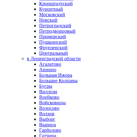
Кронштадтский
Курортный
Московский
Невский
Петроградский
Петродворцовый
Приморский
Пушкинский
Фрунзенский
Центральный
в Ленинградской области
Агалатово
Аннино
Большая Ижора
Большие Колпаны
Бугры
Виллози
Воейково
Войсковицы
Волосово
Волхов
Выборг
Вырица
Гарболово
Гатчина