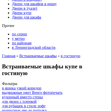
Двери для шкафов в нишу
Двери в туалет
Двери купе
Двери для шкафа
Прочее
по серии
у метро
по районам
в Ленинградской области
Главная
»
Встраиваемые шкафы
»
в гостиную
Встраиваемые шкафы купе в
гостиную
Фильтры
в ящика узкий коридор
выдвижные цвет Венге фотопечать
кухонный вместо стены
для двоих с пленкой
для рубашек в стиле лофт
радиусные две до потолка