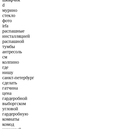
d
мурино
стекло
фото
irfa
распашные
инсталляцией
распашной
тумбы
антресоль
см
колпино
где
нишу
санкт-петербург
сделать
гатчина
цена
гардеробной
выборгском
угловой
гардеробную
комнаты
комод