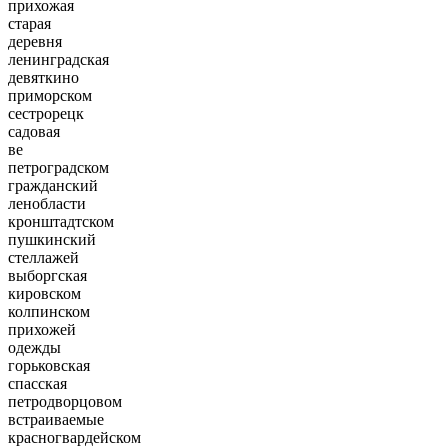
прихожая
старая
деревня
ленинградская
девяткино
приморском
сестрорецк
садовая
ве
петроградском
гражданский
ленобласти
кронштадтском
пушкинский
стеллажей
выборгская
кировском
колпинском
прихожей
одежды
горьковская
спасская
петродворцовом
встраиваемые
красногвардейском