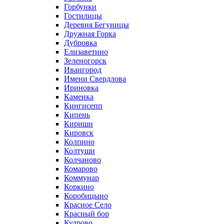
Горбунки
Гостилицы
Деревня Бегуницы
Дружная Горка
Дубровка
Елизаветино
Зеленогорск
Ивангород
Имени Свердлова
Ириновка
Каменка
Кингисепп
Кипень
Кириши
Кировск
Колпино
Колтуши
Колчаново
Комарово
Коммунар
Коркино
Коробицыно
Красное Село
Красный бор
Кудрово