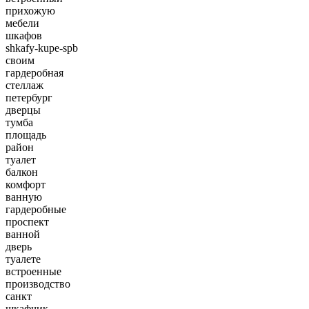
прихожую
мебели
шкафов
shkafy-kupe-spb
своим
гардеробная
стеллаж
петербург
дверцы
тумба
площадь
район
туалет
балкон
комфорт
ванную
гардеробные
проспект
ванной
дверь
туалете
встроенные
производство
санкт
шкафчик