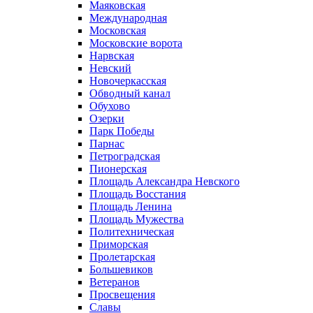
Маяковская
Международная
Московская
Московские ворота
Нарвская
Невский
Новочеркасская
Обводный канал
Обухово
Озерки
Парк Победы
Парнас
Петроградская
Пионерская
Площадь Александра Невского
Площадь Восстания
Площадь Ленина
Площадь Мужества
Политехническая
Приморская
Пролетарская
Большевиков
Ветеранов
Просвещения
Славы