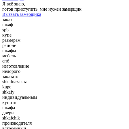
Я всё знаю,
готов приступить, мне нужен замерщик
Вызвать замерщика
заказ
шкаф
spb
купе
размерам
районе
шкафы
мебель
спб
изготовление
недорого
заказать
shkafnazakaz
kupe
shkafy
индивидуальным
купить
шкафа
двери
shkafchik
производителя
встроенный