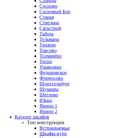
Сланцы
Сосново
Сосновый Бор
Старая
Стрельна
Сясьстрой
Тайцы
Тельмана
Тихвин
Токсово
Толмачёво
Тосно
Ульяновка
Федоровское
Форносово
Шлиссельбург
Шушары
Щеглово
Юкки
Янино 1
Янино 2
Каталог шкафов
Тип конструкции
Встраиваемые
Шкафы-купе