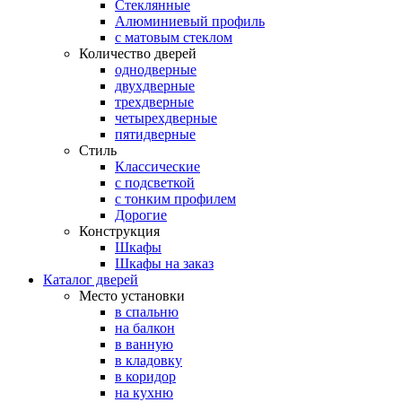
Стеклянные
Алюминиевый профиль
с матовым стеклом
Количество дверей
однодверные
двухдверные
трехдверные
четырехдверные
пятидверные
Стиль
Классические
с подсветкой
с тонким профилем
Дорогие
Конструкция
Шкафы
Шкафы на заказ
Каталог дверей
Место установки
в спальню
на балкон
в ванную
в кладовку
в коридор
на кухню