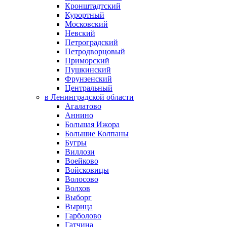
Кронштадтский
Курортный
Московский
Невский
Петроградский
Петродворцовый
Приморский
Пушкинский
Фрунзенский
Центральный
в Ленинградской области
Агалатово
Аннино
Большая Ижора
Большие Колпаны
Бугры
Виллози
Воейково
Войсковицы
Волосово
Волхов
Выборг
Вырица
Гарболово
Гатчина