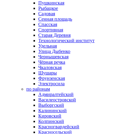
Пушкинская
Рыбацкое
Садовая
Сенная площадь
Спасская
Спортивная
Старая Деревня
Технологический институт
Удельная
Улица Дыбенко
Чернышевская
Чёрная речка
Чкаловская
Шушары
Фрунзенская
Электросила
по районам
Адмиралтейский
Василеостровской
Выборгский
Калининский
Кировский
Колпинский
Красногвардейский
Красносельский