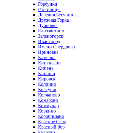
Горбунки
Гостилицы
Деревня Бегуницы
Дружная Горка
Дубровка
Елизаветино
Зеленогорск
Ивангород
Имени Свердлова
Ириновка
Каменка
Кингисепп
Кипень
Кириши
Кировск
Колпино
Колтуши
Колчаново
Комарово
Коммунар
Коркино
Коробицыно
Красное Село
Красный бор
Кудрово