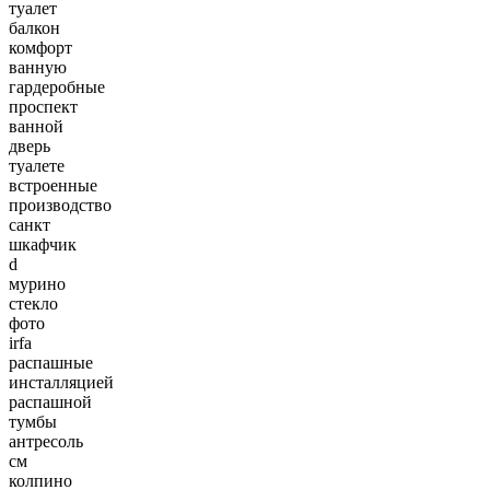
туалет
балкон
комфорт
ванную
гардеробные
проспект
ванной
дверь
туалете
встроенные
производство
санкт
шкафчик
d
мурино
стекло
фото
irfa
распашные
инсталляцией
распашной
тумбы
антресоль
см
колпино