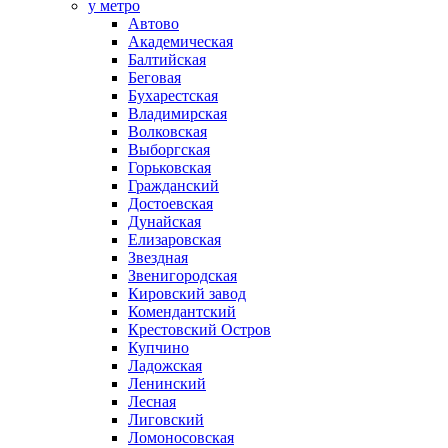
у метро
Автово
Академическая
Балтийская
Беговая
Бухарестская
Владимирская
Волковская
Выборгская
Горьковская
Гражданский
Достоевская
Дунайская
Елизаровская
Звездная
Звенигородская
Кировский завод
Комендантский
Крестовский Остров
Купчино
Ладожская
Ленинский
Лесная
Лиговский
Ломоносовская