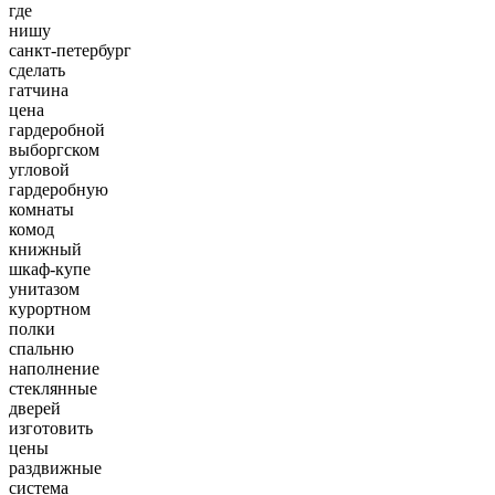
где
нишу
санкт-петербург
сделать
гатчина
цена
гардеробной
выборгском
угловой
гардеробную
комнаты
комод
книжный
шкаф-купе
унитазом
курортном
полки
спальню
наполнение
стеклянные
дверей
изготовить
цены
раздвижные
система