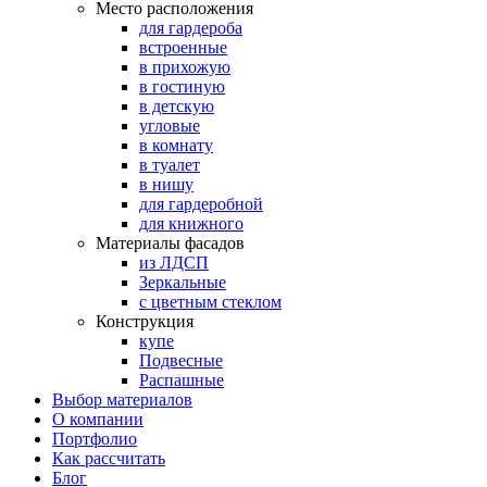
Место расположения
для гардероба
встроенные
в прихожую
в гостиную
в детскую
угловые
в комнату
в туалет
в нишу
для гардеробной
для книжного
Материалы фасадов
из ЛДСП
Зеркальные
с цветным стеклом
Конструкция
купе
Подвесные
Распашные
Выбор материалов
О компании
Портфолио
Как рассчитать
Блог