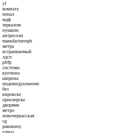
yf
комнату
пенал
мдф
зеркалом
пушкин
антресоли
manufacturespb
метра
встраиваемый
лдсп
pfrfp
системы
купчино
ширина
индивидуальному
без
кировске
приозерске
дверями
метро
новочеркасская
cg
раковину
город