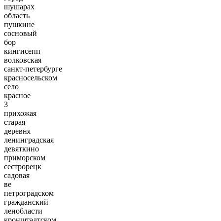
шушарах
область
пушкине
сосновый
бор
кингисепп
волковская
санкт-петербурге
красносельском
село
красное
3
прихожая
старая
деревня
ленинградская
девяткино
приморском
сестрорецк
садовая
ве
петроградском
гражданский
ленобласти
кронштадтском