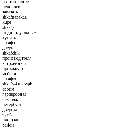
изготовление
недорого
заказать
shkafnazakaz
kupe
shkafy
индивидуальным
купить
шкафа
двери
shkafchik
производителя
встроенный
прихожую
мебели
шкафов
shkafy-kupe-spb
своим
гардеробная
стеллаж
петербург
дверцы
тумба
площадь
район