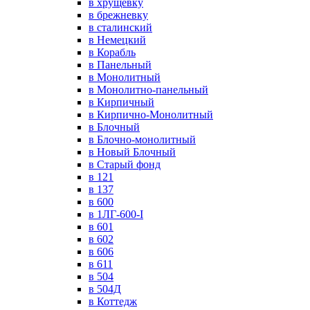
в хрущевку
в брежневку
в сталинский
в Немецкий
в Корабль
в Панельный
в Монолитный
в Монолитно-панельный
в Кирпичный
в Кирпично-Монолитный
в Блочный
в Блочно-монолитный
в Новый Блочный
в Старый фонд
в 121
в 137
в 600
в 1ЛГ-600-I
в 601
в 602
в 606
в 611
в 504
в 504Д
в Коттедж