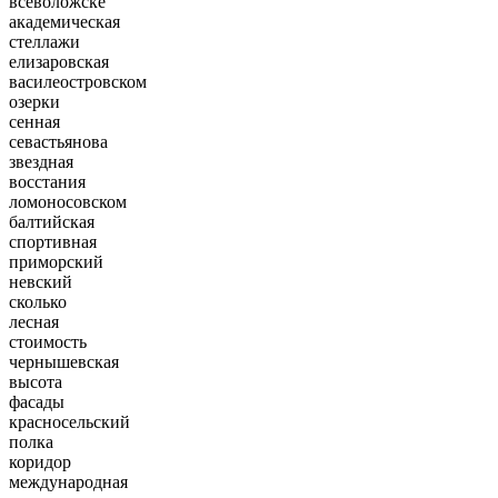
всеволожске
академическая
стеллажи
елизаровская
василеостровском
озерки
сенная
севастьянова
звездная
восстания
ломоносовском
балтийская
спортивная
приморский
невский
сколько
лесная
стоимость
чернышевская
высота
фасады
красносельский
полка
коридор
международная