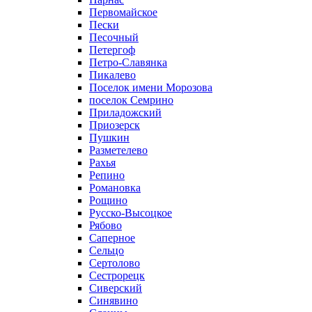
Первомайское
Пески
Песочный
Петергоф
Петро-Славянка
Пикалево
Поселок имени Морозова
поселок Семрино
Приладожский
Приозерск
Пушкин
Разметелево
Рахья
Репино
Романовка
Рощино
Русско-Высоцкое
Рябово
Саперное
Сельцо
Сертолово
Сестрорецк
Сиверский
Синявино