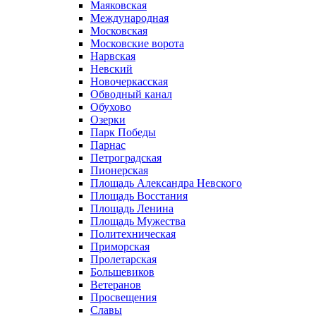
Маяковская
Международная
Московская
Московские ворота
Нарвская
Невский
Новочеркасская
Обводный канал
Обухово
Озерки
Парк Победы
Парнас
Петроградская
Пионерская
Площадь Александра Невского
Площадь Восстания
Площадь Ленина
Площадь Мужества
Политехническая
Приморская
Пролетарская
Большевиков
Ветеранов
Просвещения
Славы