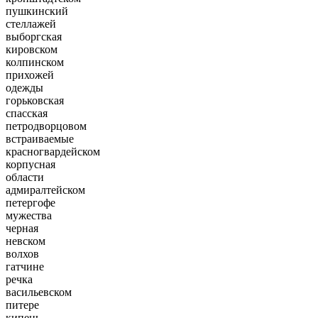
пушкинский
стеллажей
выборгская
кировском
колпинском
прихожей
одежды
горьковская
спасская
петродворцовом
встраиваемые
красногвардейском
корпусная
области
адмиралтейском
петергофе
мужества
черная
невском
волхов
гатчине
речка
васильевском
питере
кипень