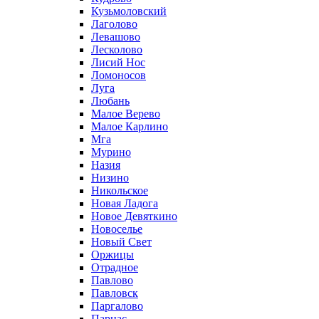
Кузьмоловский
Лаголово
Левашово
Лесколово
Лисий Нос
Ломоносов
Луга
Любань
Малое Верево
Малое Карлино
Мга
Мурино
Назия
Низино
Никольское
Новая Ладога
Новое Девяткино
Новоселье
Новый Свет
Оржицы
Отрадное
Павлово
Павловск
Паргалово
Парнас