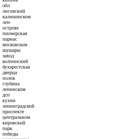
обл
лиговский
калининском
лен
острове
пионерская
парнас
московском
шушары
завод
колпинский
бухарестская
дверца
полок
глубина
ленинском
дсп
кухни
ленинградской
проспекте
центральном
кировский
парк
победы