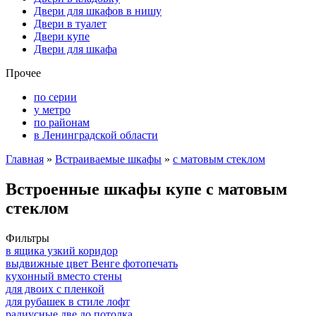
Двери для шкафов в нишу
Двери в туалет
Двери купе
Двери для шкафа
Прочее
по серии
у метро
по районам
в Ленинградской области
Главная
»
Встраиваемые шкафы
»
с матовым стеклом
Встроенные шкафы купе с матовым
стеклом
Фильтры
в ящика узкий коридор
выдвижные цвет Венге фотопечать
кухонный вместо стены
для двоих с пленкой
для рубашек в стиле лофт
радиусные две до потолка