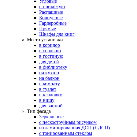
Угловые
в прихожую
Распашные
Корпусные
Гардеробные
Прямые
Шкафы для книг
Место установки
в коридор
в спальню
в гостиную
для детей
в библиотеку
на кухню
на балкон
в комнату
в туалет
в кладовку
в нишу
для ванной
Тип фасада
Зеркальные
с пескоструйным рисунком
из ламинированная ДСП (ЛДСП)
с тонированным стеклом