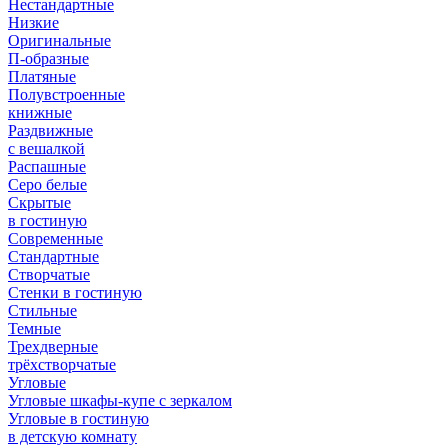
Нестандартные
Низкие
Оригинальные
П-образные
Платяные
Полувстроенные
книжные
Раздвижные
с вешалкой
Распашные
Серо белые
Скрытые
в гостиную
Современные
Стандартные
Створчатые
Стенки в гостиную
Стильные
Темные
Трехдверные
трёхстворчатые
Угловые
Угловые шкафы-купе с зеркалом
Угловые в гостиную
в детскую комнату