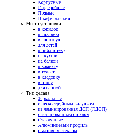
Корпусные
Гардеробные
Прямые
Шкафы для книг
Место установки
в коридор
в спальню
в гостиную
для детей
в библиотеку
на кухню
на балкон
в комнату
в туалет
в кладовку
в нишу
для ванной
Тип фасада
Зеркальные
с пескоструйным рисунком
из ламинированная ДСП (ЛДСП)
с тонированным стеклом
Стеклянные
Алюминиевый профиль
с матовым стеклом