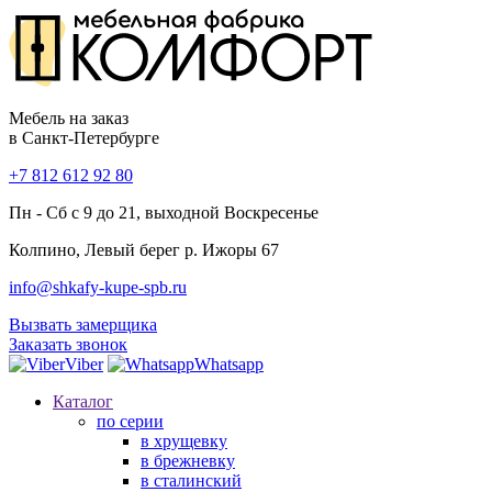
Мебель на заказ
в Санкт-Петербурге
+7 812 612 92 80
Пн - Сб с 9 до 21, выходной Воскресенье
Колпино, Левый берег р. Ижоры 67
info@shkafy-kupe-spb.ru
Вызвать замерщика
Заказать звонок
Viber
Whatsapp
Каталог
по серии
в хрущевку
в брежневку
в сталинский