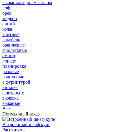
с компьютерным столом
лофт
орех
модерн
синий
кожа
элитные
лакобель
оранжевые
фиолетовые
ампир
лоредо
планировка
розовые
радиусные
с фурнитурой
книжка
с ротангом
экокожа
кожаные
Все
Популярный заказ
Встроенный шкаф купе
Рассчитать