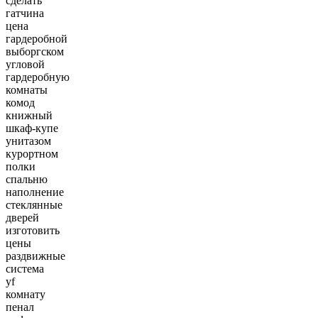
сделать
гатчина
цена
гардеробной
выборгском
угловой
гардеробную
комнаты
комод
книжный
шкаф-купе
унитазом
курортном
полки
спальню
наполнение
стеклянные
дверей
изготовить
цены
раздвижные
система
yf
комнату
пенал