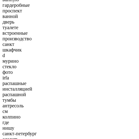
гардеробные
проспект
ванной
дверь
туалете
встроенные
производство
санкт
шкафчик
d
мурино
стекло
фото
irfa
распашные
инсталляцией
распашной
тумбы
антресоль
см
колпино
где
нишу
санкт-петербург