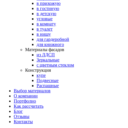
в прихожую
в гостиную
в детскую
угловые
в комнату
в туалет
в нишу
для гардеробной
для книжного
Материалы фасадов
из ЛДСП
Зеркальные
с цветным стеклом
Конструкция
купе
Подвесные
Распашные
Выбор материалов
О компании
Портфолио
Как рассчитать
Блог
Отзывы
Контакты