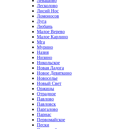
Левашово
Лесколово
Лисий Нос
Ломоносов
Луга
Любань
Малое Верево
Малое Карлино
Мга
Мурино
Назия
Низино
Никольское
Новая Ладога
Новое Девяткино
Новоселье
Новый Свет
Оржицы
Отрадное
Павлово
Павловск
Паргалово
Парнас
Первомайское
Пески