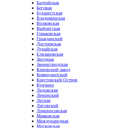
Балтийская
Беговая
Бухарестская
Владимирская
Волковская
Выборгская
Горьковская
Гражданский
Достоевская
Дунайская
Елизаровская
Звездная
Звенигородская
Кировский завод
Комендантский
Крестовский Остров
Купчино
Ладожская
Ленинский
Лесная
Лиговский
Ломоносовская
Маяковская
Международная
Московская