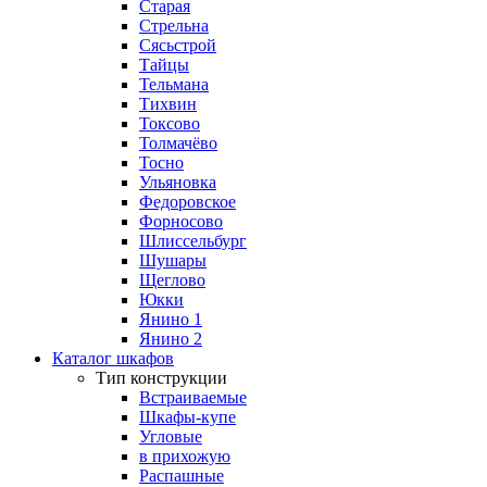
Старая
Стрельна
Сясьстрой
Тайцы
Тельмана
Тихвин
Токсово
Толмачёво
Тосно
Ульяновка
Федоровское
Форносово
Шлиссельбург
Шушары
Щеглово
Юкки
Янино 1
Янино 2
Каталог шкафов
Тип конструкции
Встраиваемые
Шкафы-купе
Угловые
в прихожую
Распашные