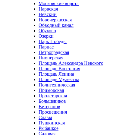
Московские ворота
Нарвская
Невский
Новочеркасская
Обводный канал
Обухово
Озерки
Парк Победы
Парнас
Петроградская
Пионерская
Площадь Александра Невского
Площадь Восстания
Площадь Ленина
Площадь Мужества
Политехническая
Приморская
Пролетарская
Большевиков
Ветеранов
Просвещения
Славы
Пушкинская
Рыбацкое
Садовая