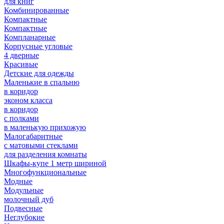
для книг
Комбинированные
Компактные
Компактные
Компланарные
Корпусные угловые
4 дверные
Красивые
Детские для одежды
Маленькие в спальню
в коридор
эконом класса
в коридор
с полками
в маленькую прихожую
Малогабаритные
с матовыми стеклами
для разделения комнаты
Шкафы-купе 1 метр шириной
Многофункциональные
Модные
Модульные
молочный дуб
Подвесные
Неглубокие