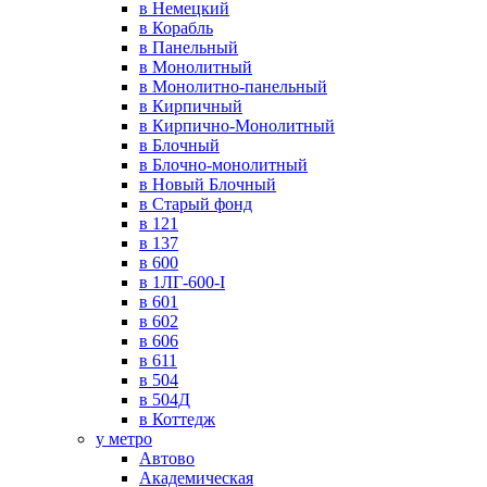
в Немецкий
в Корабль
в Панельный
в Монолитный
в Монолитно-панельный
в Кирпичный
в Кирпично-Монолитный
в Блочный
в Блочно-монолитный
в Новый Блочный
в Старый фонд
в 121
в 137
в 600
в 1ЛГ-600-I
в 601
в 602
в 606
в 611
в 504
в 504Д
в Коттедж
у метро
Автово
Академическая