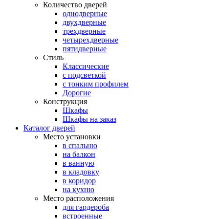
Количество дверей
однодверные
двухдверные
трехдверные
четырехдверные
пятидверные
Стиль
Классические
с подсветкой
с тонким профилем
Дорогие
Конструкция
Шкафы
Шкафы на заказ
Каталог дверей
Место установки
в спальню
на балкон
в ванную
в кладовку
в коридор
на кухню
Место расположения
для гардероба
встроенные