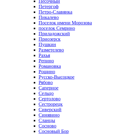
Песочный
Петергоф
Петро-Славянка
Пикалево
Поселок имени Морозова
поселок Семрино
Приладожский
Приозерск
Пушкин
Разметелево
Рахья
Репино
Романовка
Рощино
Русско-Высоцкое
Рябово
Саперное
Сельцо
Сертолово
Сестрорецк
Сиверский
Синявино
Сланцы
Сосново
Сосновый Бор