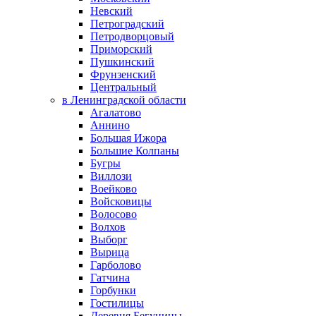
Невский
Петроградский
Петродворцовый
Приморский
Пушкинский
Фрунзенский
Центральный
в Ленинградской области
Агалатово
Аннино
Большая Ижора
Большие Колпаны
Бугры
Виллози
Воейково
Войсковицы
Волосово
Волхов
Выборг
Вырица
Гарболово
Гатчина
Горбунки
Гостилицы
Деревня Бегуницы