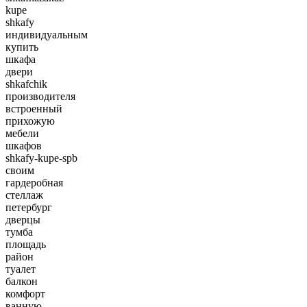
kupe
shkafy
индивидуальным
купить
шкафа
двери
shkafchik
производителя
встроенный
прихожую
мебели
шкафов
shkafy-kupe-spb
своим
гардеробная
стеллаж
петербург
дверцы
тумба
площадь
район
туалет
балкон
комфорт
ванную