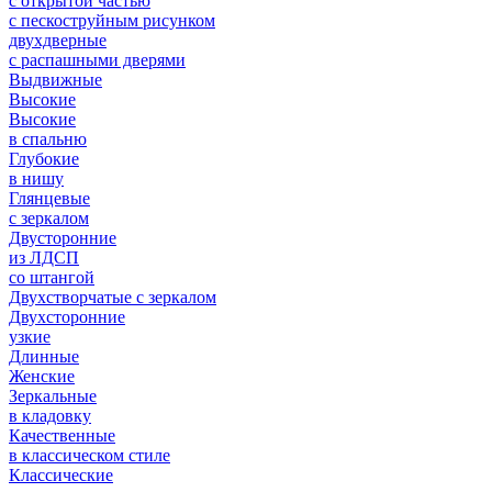
с открытой частью
с пескоструйным рисунком
двухдверные
с распашными дверями
Выдвижные
Высокие
Высокие
в спальню
Глубокие
в нишу
Глянцевые
с зеркалом
Двусторонние
из ЛДСП
со штангой
Двухстворчатые с зеркалом
Двухсторонние
узкие
Длинные
Женские
Зеркальные
в кладовку
Качественные
в классическом стиле
Классические