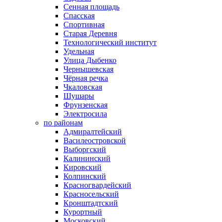
Сенная площадь
Спасская
Спортивная
Старая Деревня
Технологический институт
Удельная
Улица Дыбенко
Чернышевская
Чёрная речка
Чкаловская
Шушары
Фрунзенская
Электросила
по районам
Адмиралтейский
Василеостровской
Выборгский
Калининский
Кировский
Колпинский
Красногвардейский
Красносельский
Кронштадтский
Курортный
Московский