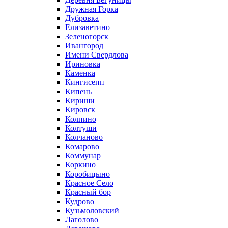
Дружная Горка
Дубровка
Елизаветино
Зеленогорск
Ивангород
Имени Свердлова
Ириновка
Каменка
Кингисепп
Кипень
Кириши
Кировск
Колпино
Колтуши
Колчаново
Комарово
Коммунар
Коркино
Коробицыно
Красное Село
Красный бор
Кудрово
Кузьмоловский
Лаголово