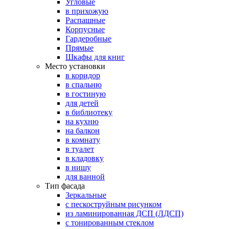
Угловые
в прихожую
Распашные
Корпусные
Гардеробные
Прямые
Шкафы для книг
Место установки
в коридор
в спальню
в гостиную
для детей
в библиотеку
на кухню
на балкон
в комнату
в туалет
в кладовку
в нишу
для ванной
Тип фасада
Зеркальные
с пескоструйным рисунком
из ламинированная ДСП (ЛДСП)
с тонированным стеклом