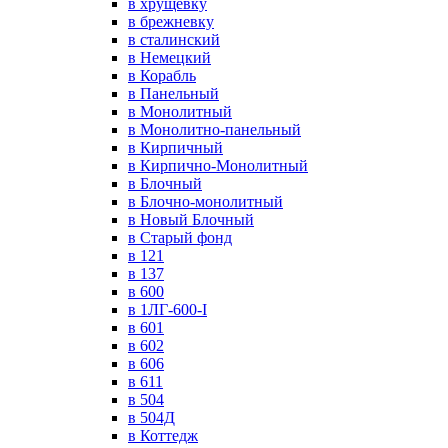
в хрущевку
в брежневку
в сталинский
в Немецкий
в Корабль
в Панельный
в Монолитный
в Монолитно-панельный
в Кирпичный
в Кирпично-Монолитный
в Блочный
в Блочно-монолитный
в Новый Блочный
в Старый фонд
в 121
в 137
в 600
в 1ЛГ-600-I
в 601
в 602
в 606
в 611
в 504
в 504Д
в Коттедж