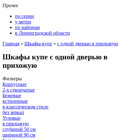
Прочее
по серии
у метро
по районам
в Ленинградской области
Главная
»
Шкафы-купе
»
с одной дверью в прихожую
Шкафы купе с одной дверью в
прихожую
Фильтры
Корпусные
2-х створчатые
Бежевые
встроенные
в классическом стиле
без зеркал
Угловые
в прихожую
глубиной 50 см
шириной 90 см