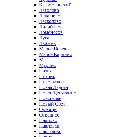
Кузьмоловский
Лаголово
Левашово
Лесколово
Лисий Нос
Ломоносов
Луга
Любань
Малое Верево
Малое Карлино
Мга
Мурино
Назия
Низино
Никольское
Новая Ладога
Новое Девяткино
Новоселье
Новый Свет
Оржицы
Отрадное
Павлово
Павловск
Паргалово
Парнас