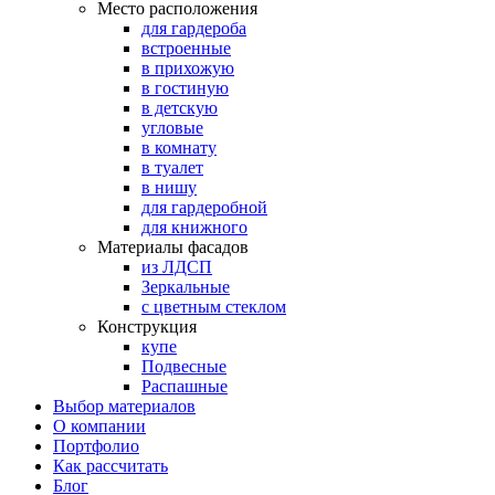
Место расположения
для гардероба
встроенные
в прихожую
в гостиную
в детскую
угловые
в комнату
в туалет
в нишу
для гардеробной
для книжного
Материалы фасадов
из ЛДСП
Зеркальные
с цветным стеклом
Конструкция
купе
Подвесные
Распашные
Выбор материалов
О компании
Портфолио
Как рассчитать
Блог