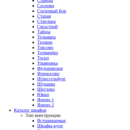
Сланцы
Сосново
Сосновый Бор
Старая
Стрельна
Сясьстрой
Тайцы
Тельмана
Тихвин
Токсово
Толмачёво
Тосно
Ульяновка
Федоровское
Форносово
Шлиссельбург
Шушары
Щеглово
Юкки
Янино 1
Янино 2
Каталог шкафов
Тип конструкции
Встраиваемые
Шкафы-купе