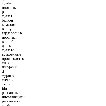
тумба
площадь
район
туалет
балкон
комфорт
ванную
гардеробные
проспект
ванной
дверь
туалете
встроенные
производство
санкт
шкафчик
d
мурино
стекло
фото
irfa
распашные
инсталляцией
распашной
тумбы