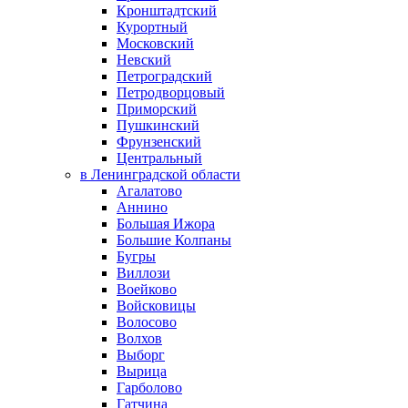
Кронштадтский
Курортный
Московский
Невский
Петроградский
Петродворцовый
Приморский
Пушкинский
Фрунзенский
Центральный
в Ленинградской области
Агалатово
Аннино
Большая Ижора
Большие Колпаны
Бугры
Виллози
Воейково
Войсковицы
Волосово
Волхов
Выборг
Вырица
Гарболово
Гатчина