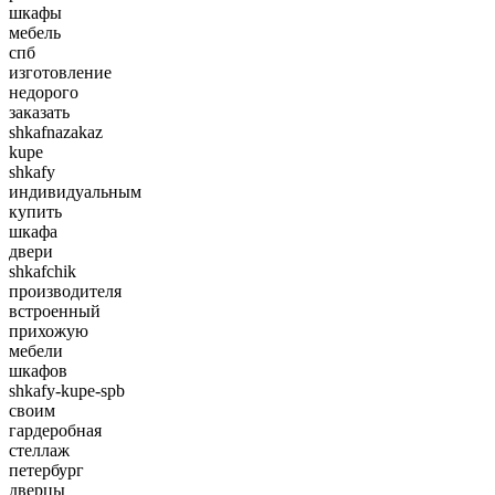
шкафы
мебель
спб
изготовление
недорого
заказать
shkafnazakaz
kupe
shkafy
индивидуальным
купить
шкафа
двери
shkafchik
производителя
встроенный
прихожую
мебели
шкафов
shkafy-kupe-spb
своим
гардеробная
стеллаж
петербург
дверцы