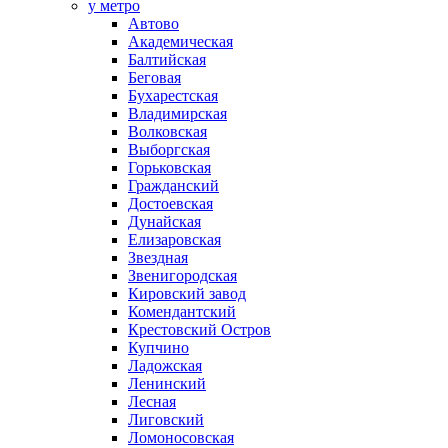
у метро
Автово
Академическая
Балтийская
Беговая
Бухарестская
Владимирская
Волковская
Выборгская
Горьковская
Гражданский
Достоевская
Дунайская
Елизаровская
Звездная
Звенигородская
Кировский завод
Комендантский
Крестовский Остров
Купчино
Ладожская
Ленинский
Лесная
Лиговский
Ломоносовская