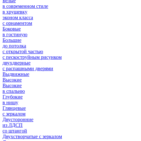
Белые
в современном стиле
в хрущевку
эконом класса
с орнаментом
Боковые
в гостиную
Большие
до потолка
с открытой частью
с пескоструйным рисунком
двухдверные
с распашными дверями
Выдвижные
Высокие
Высокие
в спальню
Глубокие
в нишу
Глянцевые
с зеркалом
Двусторонние
из ЛДСП
со штангой
Двухстворчатые с зеркалом