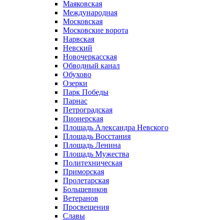
Маяковская
Международная
Московская
Московские ворота
Нарвская
Невский
Новочеркасская
Обводный канал
Обухово
Озерки
Парк Победы
Парнас
Петроградская
Пионерская
Площадь Александра Невского
Площадь Восстания
Площадь Ленина
Площадь Мужества
Политехническая
Приморская
Пролетарская
Большевиков
Ветеранов
Просвещения
Славы