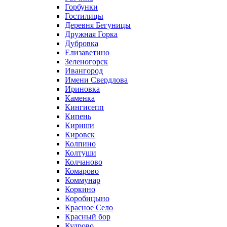
Горбунки
Гостилицы
Деревня Бегуницы
Дружная Горка
Дубровка
Елизаветино
Зеленогорск
Ивангород
Имени Свердлова
Ириновка
Каменка
Кингисепп
Кипень
Кириши
Кировск
Колпино
Колтуши
Колчаново
Комарово
Коммунар
Коркино
Коробицыно
Красное Село
Красный бор
Кудрово