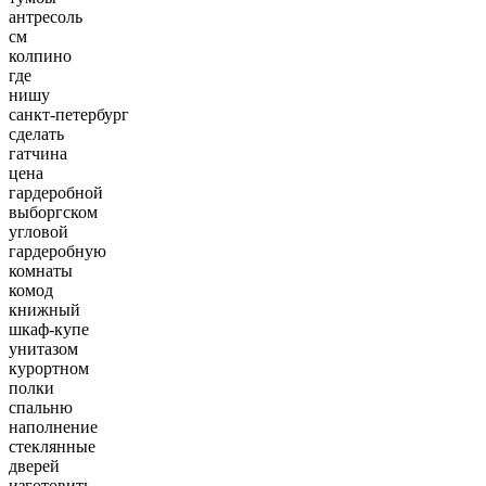
антресоль
см
колпино
где
нишу
санкт-петербург
сделать
гатчина
цена
гардеробной
выборгском
угловой
гардеробную
комнаты
комод
книжный
шкаф-купе
унитазом
курортном
полки
спальню
наполнение
стеклянные
дверей
изготовить