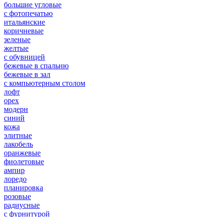
большие угловые
с фотопечатью
итальянские
коричневые
зеленые
желтые
с обувницей
бежевые в спальню
бежевые в зал
с компьютерным столом
лофт
орех
модерн
синий
кожа
элитные
лакобель
оранжевые
фиолетовые
ампир
лоредо
планировка
розовые
радиусные
с фурнитурой