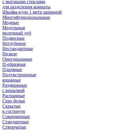
с матовыми стеклами
для разделения комнаты
Шкафы-купе 1 метр шириной
Многофункциональные
Модные
Модульные
молочный дуб
Подвесные
Неглубокие
Нестандартные
Низкие
Оригинальные
П-образные
Платяные
Полувстроенные
книжные
Раздвижные
с вешалкой
Распашные
Серо белые
Скрытые
в гостиную
Современные
Стандартные
Створчатые