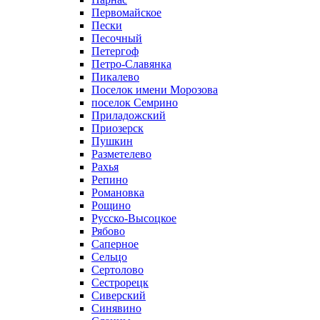
Первомайское
Пески
Песочный
Петергоф
Петро-Славянка
Пикалево
Поселок имени Морозова
поселок Семрино
Приладожский
Приозерск
Пушкин
Разметелево
Рахья
Репино
Романовка
Рощино
Русско-Высоцкое
Рябово
Саперное
Сельцо
Сертолово
Сестрорецк
Сиверский
Синявино