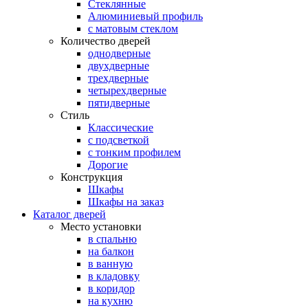
Стеклянные
Алюминиевый профиль
с матовым стеклом
Количество дверей
однодверные
двухдверные
трехдверные
четырехдверные
пятидверные
Стиль
Классические
с подсветкой
с тонким профилем
Дорогие
Конструкция
Шкафы
Шкафы на заказ
Каталог дверей
Место установки
в спальню
на балкон
в ванную
в кладовку
в коридор
на кухню