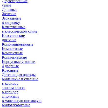
Двухсторонние
узкие
Длинные
Женские
Зеркальные
в кладовку
Качественные
в классическом стиле
Классические
для книг
Комбинированные
Компактные
Компактные
Компланарные
Корпусные угловые
4 дверные
Красивые
Детские для одежды
Маленькие в спальню
в коридор
эконом класса
в коридор
с полками
в маленькую прихожую
Малогабаритные