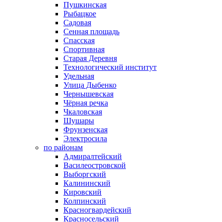
Пушкинская
Рыбацкое
Садовая
Сенная площадь
Спасская
Спортивная
Старая Деревня
Технологический институт
Удельная
Улица Дыбенко
Чернышевская
Чёрная речка
Чкаловская
Шушары
Фрунзенская
Электросила
по районам
Адмиралтейский
Василеостровской
Выборгский
Калининский
Кировский
Колпинский
Красногвардейский
Красносельский