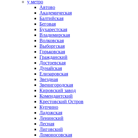
у метро
Автово
Академическая
Балтийская
Беговая
Бухарестская
Владимирская
Волковская
Выборгская
Горьковская
Гражданский
Достоевская
Дунайская
Елизаровская
Звездная
Звенигородская
Кировский завод
Комендантский
Крестовский Остров
Купчино
Ладожская
Ленинский
Лесная
Лиговский
Ломоносовская