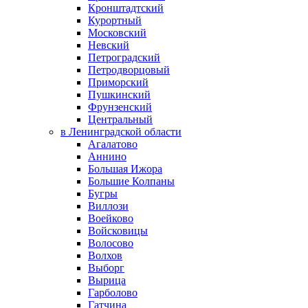
Кронштадтский
Курортный
Московский
Невский
Петроградский
Петродворцовый
Приморский
Пушкинский
Фрунзенский
Центральный
в Ленинградской области
Агалатово
Аннино
Большая Ижора
Большие Колпаны
Бугры
Виллози
Воейково
Войсковицы
Волосово
Волхов
Выборг
Вырица
Гарболово
Гатчина