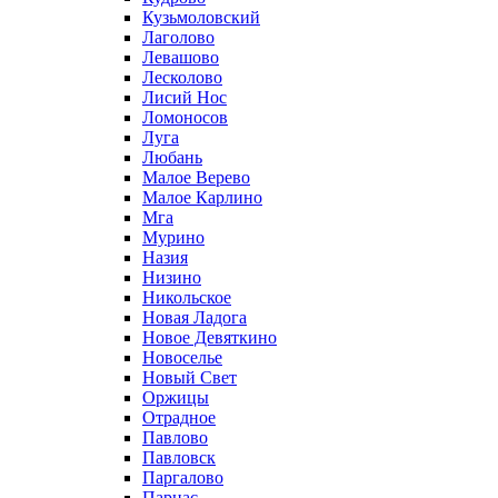
Кузьмоловский
Лаголово
Левашово
Лесколово
Лисий Нос
Ломоносов
Луга
Любань
Малое Верево
Малое Карлино
Мга
Мурино
Назия
Низино
Никольское
Новая Ладога
Новое Девяткино
Новоселье
Новый Свет
Оржицы
Отрадное
Павлово
Павловск
Паргалово
Парнас