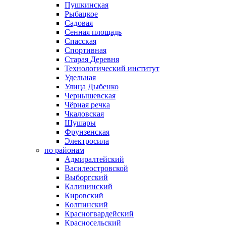
Пушкинская
Рыбацкое
Садовая
Сенная площадь
Спасская
Спортивная
Старая Деревня
Технологический институт
Удельная
Улица Дыбенко
Чернышевская
Чёрная речка
Чкаловская
Шушары
Фрунзенская
Электросила
по районам
Адмиралтейский
Василеостровской
Выборгский
Калининский
Кировский
Колпинский
Красногвардейский
Красносельский