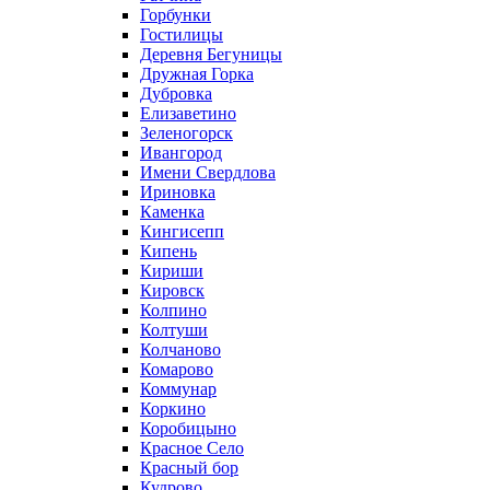
Горбунки
Гостилицы
Деревня Бегуницы
Дружная Горка
Дубровка
Елизаветино
Зеленогорск
Ивангород
Имени Свердлова
Ириновка
Каменка
Кингисепп
Кипень
Кириши
Кировск
Колпино
Колтуши
Колчаново
Комарово
Коммунар
Коркино
Коробицыно
Красное Село
Красный бор
Кудрово