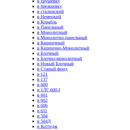
в хрущевку
в брежневку
в сталинский
в Немецкий
в Корабль
в Панельный
в Монолитный
в Монолитно-панельный
в Кирпичный
в Кирпично-Монолитный
в Блочный
в Блочно-монолитный
в Новый Блочный
в Старый фонд
в 121
в 137
в 600
в 1ЛГ-600-I
в 601
в 602
в 606
в 611
в 504
в 504Д
в Коттедж