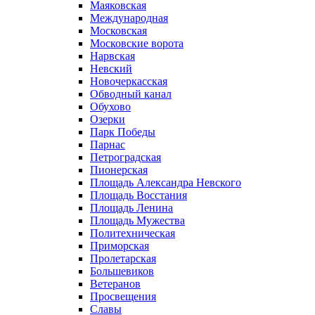
Маяковская
Международная
Московская
Московские ворота
Нарвская
Невский
Новочеркасская
Обводный канал
Обухово
Озерки
Парк Победы
Парнас
Петроградская
Пионерская
Площадь Александра Невского
Площадь Восстания
Площадь Ленина
Площадь Мужества
Политехническая
Приморская
Пролетарская
Большевиков
Ветеранов
Просвещения
Славы