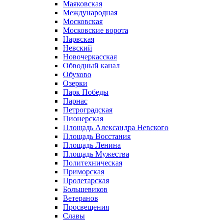
Маяковская
Международная
Московская
Московские ворота
Нарвская
Невский
Новочеркасская
Обводный канал
Обухово
Озерки
Парк Победы
Парнас
Петроградская
Пионерская
Площадь Александра Невского
Площадь Восстания
Площадь Ленина
Площадь Мужества
Политехническая
Приморская
Пролетарская
Большевиков
Ветеранов
Просвещения
Славы