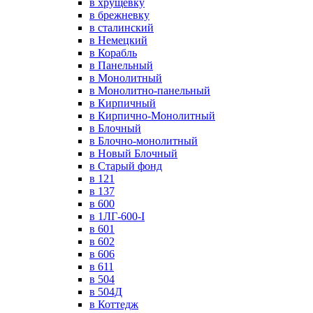
в хрущевку
в брежневку
в сталинский
в Немецкий
в Корабль
в Панельный
в Монолитный
в Монолитно-панельный
в Кирпичный
в Кирпично-Монолитный
в Блочный
в Блочно-монолитный
в Новый Блочный
в Старый фонд
в 121
в 137
в 600
в 1ЛГ-600-I
в 601
в 602
в 606
в 611
в 504
в 504Д
в Коттедж