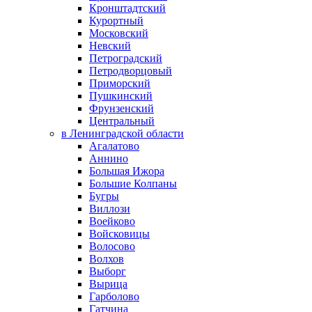
Кронштадтский
Курортный
Московский
Невский
Петроградский
Петродворцовый
Приморский
Пушкинский
Фрунзенский
Центральный
в Ленинградской области
Агалатово
Аннино
Большая Ижора
Большие Колпаны
Бугры
Виллози
Воейково
Войсковицы
Волосово
Волхов
Выборг
Вырица
Гарболово
Гатчина