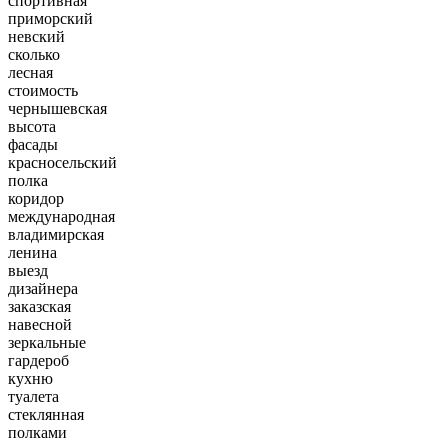
спортивная
приморский
невский
сколько
лесная
стоимость
чернышевская
высота
фасады
красносельский
полка
коридор
международная
владимирская
ленина
выезд
дизайнера
заказская
навесной
зеркальные
гардероб
кухню
туалета
стеклянная
полками