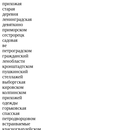
прихожая
старая
деревня
ленинградская
девяткино
приморском
сестрорецк
садовая
ве
петроградском
гражданский
ленобласти
кронштадтском
пушкинский
стеллажей
выборгская
кировском
колпинском
прихожей
одежды
горьковская
спасская
петродворцовом
встраиваемые
красногвардейском