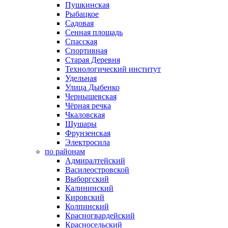
Пушкинская
Рыбацкое
Садовая
Сенная площадь
Спасская
Спортивная
Старая Деревня
Технологический институт
Удельная
Улица Дыбенко
Чернышевская
Чёрная речка
Чкаловская
Шушары
Фрунзенская
Электросила
по районам
Адмиралтейский
Василеостровской
Выборгский
Калининский
Кировский
Колпинский
Красногвардейский
Красносельский