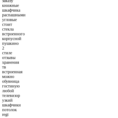
заказу
книжные
шкафчика
распашными
угловые
стоит
стекла
встроенного
корпусной
пушкино
2
стиле
отзывы
хранения
тв
встроенная
можно
обувница
гостиную
любой
телевизор
узкий
шкафчики
потолок
regt