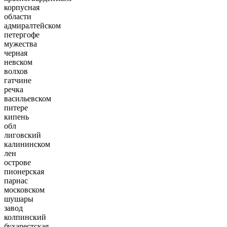
корпусная
области
адмиралтейском
петергофе
мужества
черная
невском
волхов
гатчине
речка
васильевском
питере
кипень
обл
лиговский
калининском
лен
острове
пионерская
парнас
московском
шушары
завод
колпинский
бухарестская