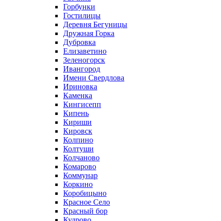
Горбунки
Гостилицы
Деревня Бегуницы
Дружная Горка
Дубровка
Елизаветино
Зеленогорск
Ивангород
Имени Свердлова
Ириновка
Каменка
Кингисепп
Кипень
Кириши
Кировск
Колпино
Колтуши
Колчаново
Комарово
Коммунар
Коркино
Коробицыно
Красное Село
Красный бор
Кудрово