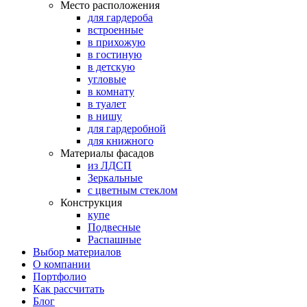
Место расположения
для гардероба
встроенные
в прихожую
в гостиную
в детскую
угловые
в комнату
в туалет
в нишу
для гардеробной
для книжного
Материалы фасадов
из ЛДСП
Зеркальные
с цветным стеклом
Конструкция
купе
Подвесные
Распашные
Выбор материалов
О компании
Портфолио
Как рассчитать
Блог