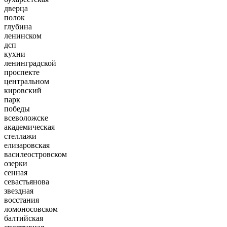
дверца
полок
глубина
ленинском
дсп
кухни
ленинградской
проспекте
центральном
кировский
парк
победы
всеволожске
академическая
стеллажи
елизаровская
василеостровском
озерки
сенная
севастьянова
звездная
восстания
ломоносовском
балтийская