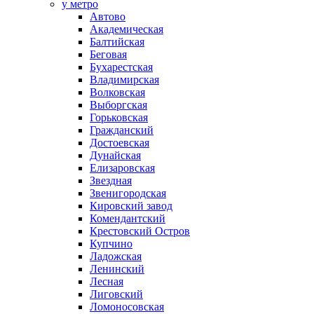
у метро
Автово
Академическая
Балтийская
Беговая
Бухарестская
Владимирская
Волковская
Выборгская
Горьковская
Гражданский
Достоевская
Дунайская
Елизаровская
Звездная
Звенигородская
Кировский завод
Комендантский
Крестовский Остров
Купчино
Ладожская
Ленинский
Лесная
Лиговский
Ломоносовская