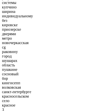
системы
купчино
ширина
индивидуальному
без
кировске
приозерске
дверями
метро
новочеркасская
cg
раковину
город
шушарах
область
пушкине
сосновый
бор
кингисепп
волковская
санкт-петербурге
красносельском
село
красное
3