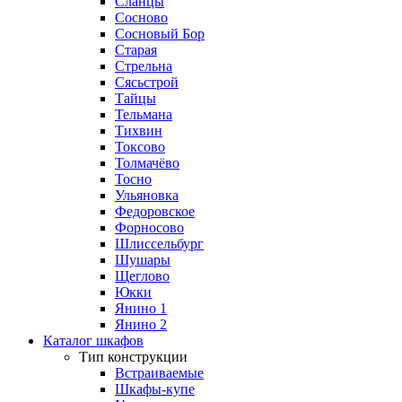
Сланцы
Сосново
Сосновый Бор
Старая
Стрельна
Сясьстрой
Тайцы
Тельмана
Тихвин
Токсово
Толмачёво
Тосно
Ульяновка
Федоровское
Форносово
Шлиссельбург
Шушары
Щеглово
Юкки
Янино 1
Янино 2
Каталог шкафов
Тип конструкции
Встраиваемые
Шкафы-купе