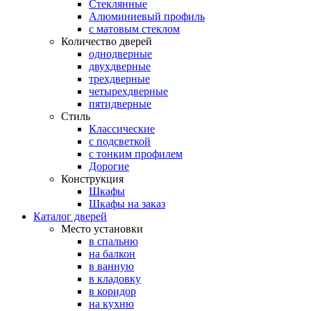
Стеклянные
Алюминиевый профиль
с матовым стеклом
Количество дверей
однодверные
двухдверные
трехдверные
четырехдверные
пятидверные
Стиль
Классические
с подсветкой
с тонким профилем
Дорогие
Конструкция
Шкафы
Шкафы на заказ
Каталог дверей
Место установки
в спальню
на балкон
в ванную
в кладовку
в коридор
на кухню