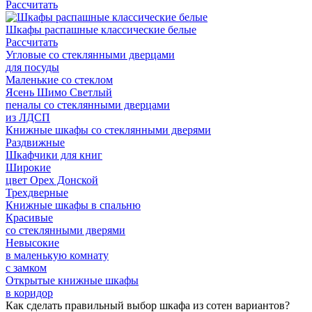
Рассчитать
Шкафы распашные классические белые
Рассчитать
Угловые со стеклянными дверцами
для посуды
Маленькие со стеклом
Ясень Шимо Светлый
пеналы со стеклянными дверцами
из ЛДСП
Книжные шкафы со стеклянными дверями
Раздвижные
Шкафчики для книг
Широкие
цвет Орех Донской
Трехдверные
Книжные шкафы в спальню
Красивые
со стеклянными дверями
Невысокие
в маленькую комнату
с замком
Открытые книжные шкафы
в коридор
Как сделать правильный выбор шкафа из сотен вариантов?