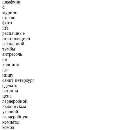
шкафчик
d
мурино
стекло
фото
irfa
распашные
инсталляцией
распашной
тумбы
антресоль
см
колпино
где
нишу
санкт-петербург
сделать
гатчина
цена
гардеробной
выборгском
угловой
гардеробную
комнаты
комод