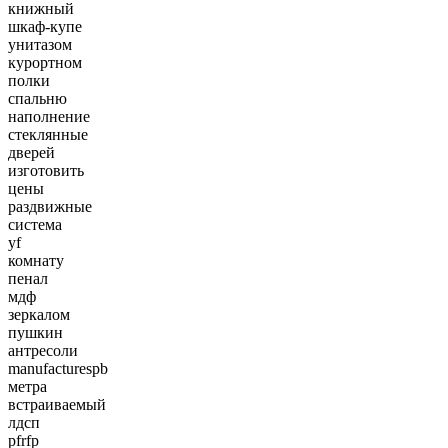
книжный
шкаф-купе
унитазом
курортном
полки
спальню
наполнение
стеклянные
дверей
изготовить
цены
раздвижные
система
yf
комнату
пенал
мдф
зеркалом
пушкин
антресоли
manufacturespb
метра
встраиваемый
лдсп
pfrfp