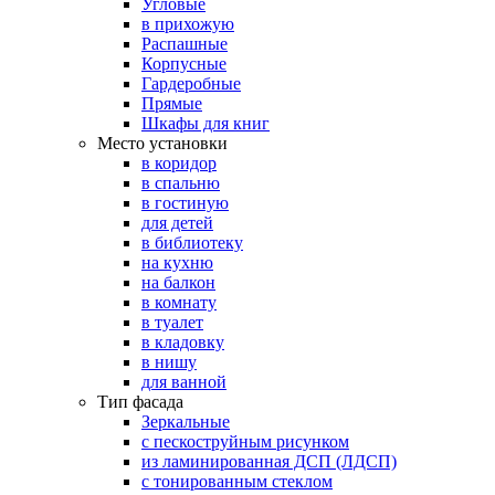
Угловые
в прихожую
Распашные
Корпусные
Гардеробные
Прямые
Шкафы для книг
Место установки
в коридор
в спальню
в гостиную
для детей
в библиотеку
на кухню
на балкон
в комнату
в туалет
в кладовку
в нишу
для ванной
Тип фасада
Зеркальные
с пескоструйным рисунком
из ламинированная ДСП (ЛДСП)
с тонированным стеклом