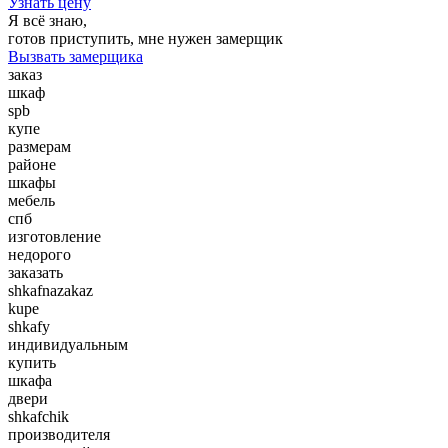
Узнать цену
Я всё знаю,
готов приступить, мне нужен замерщик
Вызвать замерщика
заказ
шкаф
spb
купе
размерам
районе
шкафы
мебель
спб
изготовление
недорого
заказать
shkafnazakaz
kupe
shkafy
индивидуальным
купить
шкафа
двери
shkafchik
производителя