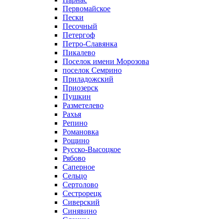
Первомайское
Пески
Песочный
Петергоф
Петро-Славянка
Пикалево
Поселок имени Морозова
поселок Семрино
Приладожский
Приозерск
Пушкин
Разметелево
Рахья
Репино
Романовка
Рощино
Русско-Высоцкое
Рябово
Саперное
Сельцо
Сертолово
Сестрорецк
Сиверский
Синявино