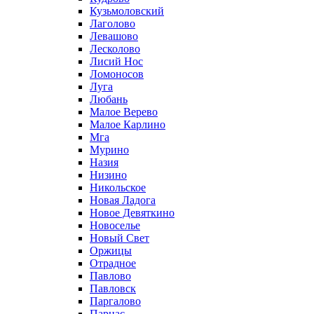
Кузьмоловский
Лаголово
Левашово
Лесколово
Лисий Нос
Ломоносов
Луга
Любань
Малое Верево
Малое Карлино
Мга
Мурино
Назия
Низино
Никольское
Новая Ладога
Новое Девяткино
Новоселье
Новый Свет
Оржицы
Отрадное
Павлово
Павловск
Паргалово
Парнас