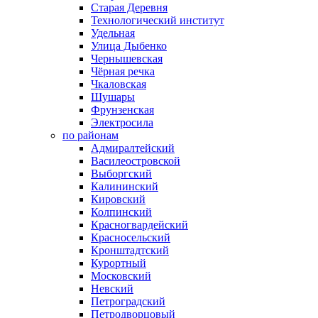
Старая Деревня
Технологический институт
Удельная
Улица Дыбенко
Чернышевская
Чёрная речка
Чкаловская
Шушары
Фрунзенская
Электросила
по районам
Адмиралтейский
Василеостровской
Выборгский
Калининский
Кировский
Колпинский
Красногвардейский
Красносельский
Кронштадтский
Курортный
Московский
Невский
Петроградский
Петродворцовый