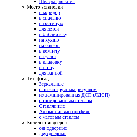
Шкафы для книг
Место установки
в коридор
в спальню
в гостиную
для детей
в библиотеку
на кухню
на балкон
в комнату
в туалет
в кладовку
в нишу
для ванной
Тип фасада
Зеркальные
с пескоструйным рисунком
из ламинированная ДСП (ЛДСП)
с тонированным стеклом
Стеклянные
Алюминиевый профиль
с матовым стеклом
Количество дверей
однодверные
двухдверные