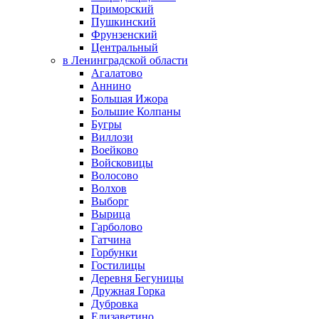
Приморский
Пушкинский
Фрунзенский
Центральный
в Ленинградской области
Агалатово
Аннино
Большая Ижора
Большие Колпаны
Бугры
Виллози
Воейково
Войсковицы
Волосово
Волхов
Выборг
Вырица
Гарболово
Гатчина
Горбунки
Гостилицы
Деревня Бегуницы
Дружная Горка
Дубровка
Елизаветино