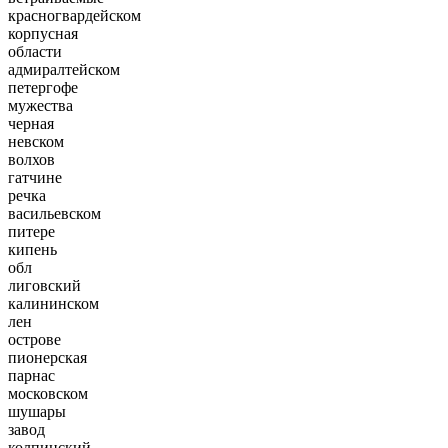
красногвардейском
корпусная
области
адмиралтейском
петергофе
мужества
черная
невском
волхов
гатчине
речка
васильевском
питере
кипень
обл
лиговский
калининском
лен
острове
пионерская
парнас
московском
шушары
завод
колпинский