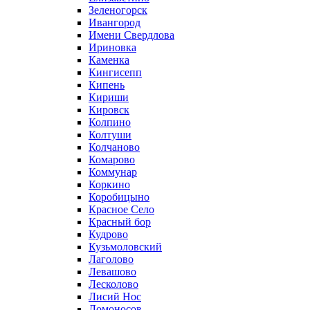
Зеленогорск
Ивангород
Имени Свердлова
Ириновка
Каменка
Кингисепп
Кипень
Кириши
Кировск
Колпино
Колтуши
Колчаново
Комарово
Коммунар
Коркино
Коробицыно
Красное Село
Красный бор
Кудрово
Кузьмоловский
Лаголово
Левашово
Лесколово
Лисий Нос
Ломоносов