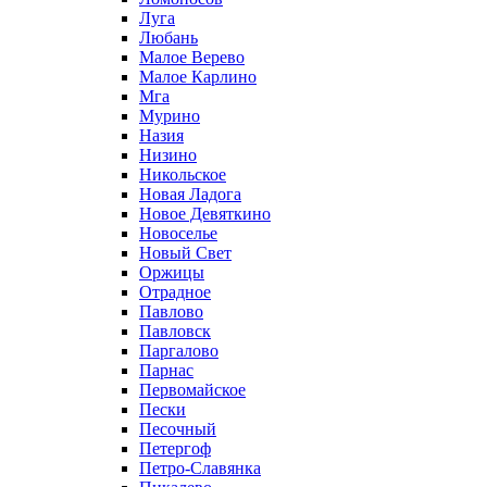
Луга
Любань
Малое Верево
Малое Карлино
Мга
Мурино
Назия
Низино
Никольское
Новая Ладога
Новое Девяткино
Новоселье
Новый Свет
Оржицы
Отрадное
Павлово
Павловск
Паргалово
Парнас
Первомайское
Пески
Песочный
Петергоф
Петро-Славянка