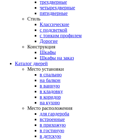
трехдверные
четырехдверные
пятидверные
Стиль
Классические
с подсветкой
с тонким профилем
Дорогие
Конструкция
Шкафы
Шкафы на заказ
Каталог дверей
Место установки
в спальню
на балкон
в ванную
в кладовку
в коридор
на кухню
Место расположения
для гардероба
встроенные
в прихожую
в гостиную
в детскую