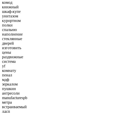
комод
книжный
шкаф-купе
унитазом
курортном
полки
спальню
наполнение
стеклянные
дверей
изготовить
цены
раздвижные
система
yf
комнату
пенал
мдф
зеркалом
пушкин
антресоли
manufacturespb
метра
встраиваемый
лдсп