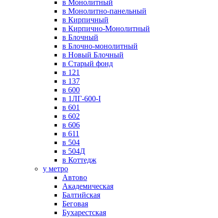
в Монолитный
в Монолитно-панельный
в Кирпичный
в Кирпично-Монолитный
в Блочный
в Блочно-монолитный
в Новый Блочный
в Старый фонд
в 121
в 137
в 600
в 1ЛГ-600-I
в 601
в 602
в 606
в 611
в 504
в 504Д
в Коттедж
у метро
Автово
Академическая
Балтийская
Беговая
Бухарестская