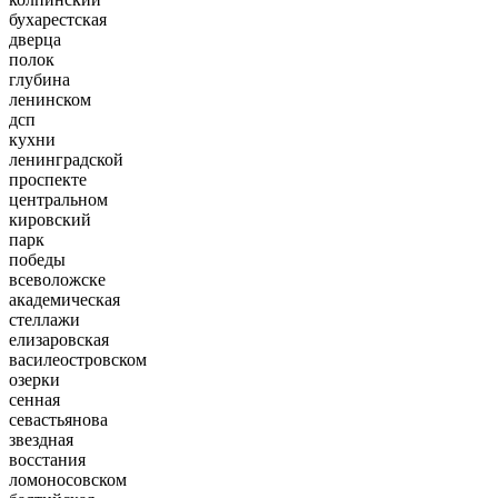
бухарестская
дверца
полок
глубина
ленинском
дсп
кухни
ленинградской
проспекте
центральном
кировский
парк
победы
всеволожске
академическая
стеллажи
елизаровская
василеостровском
озерки
сенная
севастьянова
звездная
восстания
ломоносовском