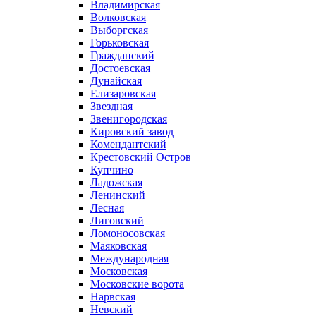
Владимирская
Волковская
Выборгская
Горьковская
Гражданский
Достоевская
Дунайская
Елизаровская
Звездная
Звенигородская
Кировский завод
Комендантский
Крестовский Остров
Купчино
Ладожская
Ленинский
Лесная
Лиговский
Ломоносовская
Маяковская
Международная
Московская
Московские ворота
Нарвская
Невский