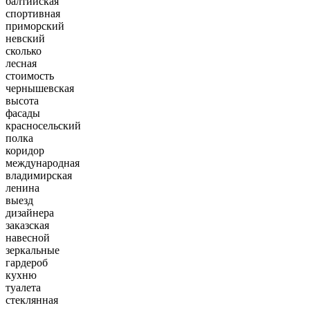
балтийская
спортивная
приморский
невский
сколько
лесная
стоимость
чернышевская
высота
фасады
красносельский
полка
коридор
международная
владимирская
ленина
выезд
дизайнера
заказская
навесной
зеркальные
гардероб
кухню
туалета
стеклянная