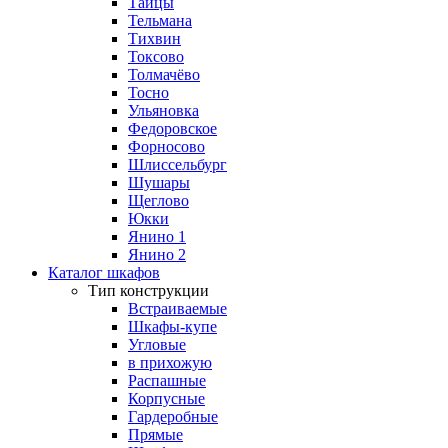
Тайцы
Тельмана
Тихвин
Токсово
Толмачёво
Тосно
Ульяновка
Федоровское
Форносово
Шлиссельбург
Шушары
Щеглово
Юкки
Янино 1
Янино 2
Каталог шкафов
Тип конструкции
Встраиваемые
Шкафы-купе
Угловые
в прихожую
Распашные
Корпусные
Гардеробные
Прямые