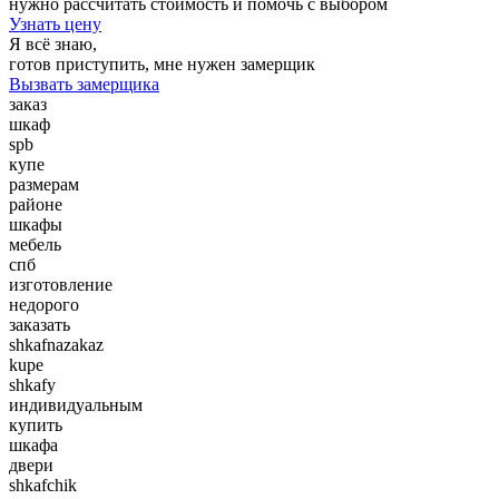
нужно рассчитать стоимость и помочь с выбором
Узнать цену
Я всё знаю,
готов приступить, мне нужен замерщик
Вызвать замерщика
заказ
шкаф
spb
купе
размерам
районе
шкафы
мебель
спб
изготовление
недорого
заказать
shkafnazakaz
kupe
shkafy
индивидуальным
купить
шкафа
двери
shkafchik