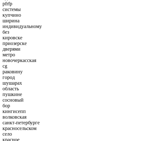
pfrfp
системы
купчино
ширина
индивидуальному
без
кировске
приозерске
дверями
метро
новочеркасская
cg
раковину
город
шушарах
область
пушкине
сосновый
бор
кингисепп
волковская
санкт-петербурге
красносельском
село
красное