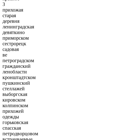
3
прихожая
старая
деревня
ленинградская
девяткино
приморском
сестрорецк
садовая
ве
петроградском
гражданский
ленобласти
кронштадтском
пушкинский
стеллажей
выборгская
кировском
колпинском
прихожей
одежды
горьковская
спасская
петродворцовом
встраиваемые