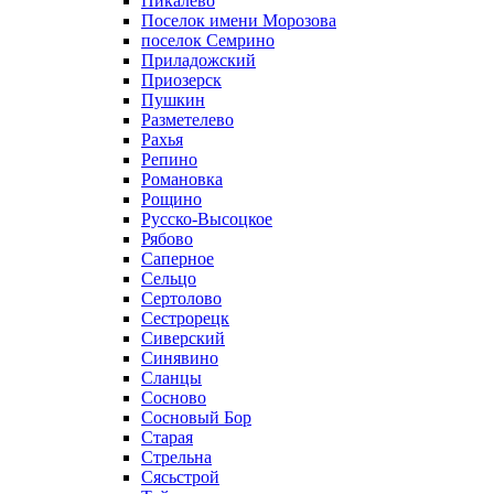
Пикалево
Поселок имени Морозова
поселок Семрино
Приладожский
Приозерск
Пушкин
Разметелево
Рахья
Репино
Романовка
Рощино
Русско-Высоцкое
Рябово
Саперное
Сельцо
Сертолово
Сестрорецк
Сиверский
Синявино
Сланцы
Сосново
Сосновый Бор
Старая
Стрельна
Сясьстрой