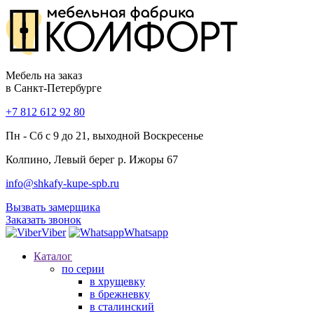
Мебель на заказ
в Санкт-Петербурге
+7 812 612 92 80
Пн - Сб с 9 до 21, выходной Воскресенье
Колпино, Левый берег р. Ижоры 67
info@shkafy-kupe-spb.ru
Вызвать замерщика
Заказать звонок
Viber
Whatsapp
Каталог
по серии
в хрущевку
в брежневку
в сталинский