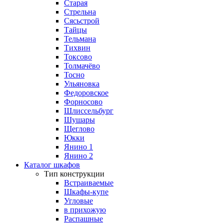
Старая
Стрельна
Сясьстрой
Тайцы
Тельмана
Тихвин
Токсово
Толмачёво
Тосно
Ульяновка
Федоровское
Форносово
Шлиссельбург
Шушары
Щеглово
Юкки
Янино 1
Янино 2
Каталог шкафов
Тип конструкции
Встраиваемые
Шкафы-купе
Угловые
в прихожую
Распашные