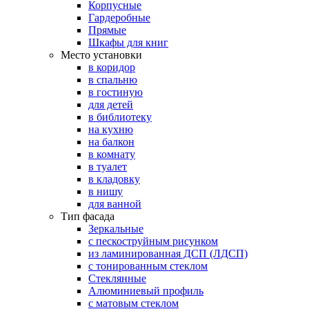
Корпусные
Гардеробные
Прямые
Шкафы для книг
Место установки
в коридор
в спальню
в гостиную
для детей
в библиотеку
на кухню
на балкон
в комнату
в туалет
в кладовку
в нишу
для ванной
Тип фасада
Зеркальные
с пескоструйным рисунком
из ламинированная ДСП (ЛДСП)
с тонированным стеклом
Стеклянные
Алюминиевый профиль
с матовым стеклом