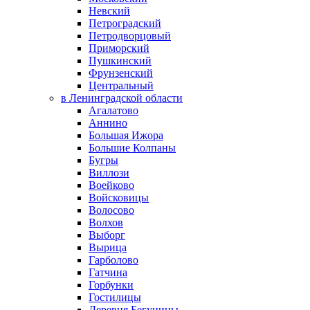
Невский
Петроградский
Петродворцовый
Приморский
Пушкинский
Фрунзенский
Центральный
в Ленинградской области
Агалатово
Аннино
Большая Ижора
Большие Колпаны
Бугры
Виллози
Воейково
Войсковицы
Волосово
Волхов
Выборг
Вырица
Гарболово
Гатчина
Горбунки
Гостилицы
Деревня Бегуницы