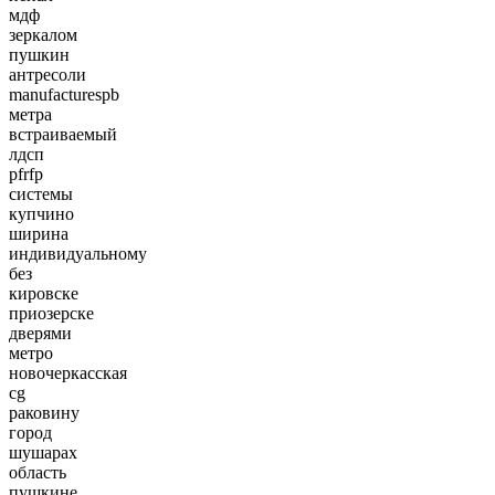
мдф
зеркалом
пушкин
антресоли
manufacturespb
метра
встраиваемый
лдсп
pfrfp
системы
купчино
ширина
индивидуальному
без
кировске
приозерске
дверями
метро
новочеркасская
cg
раковину
город
шушарах
область
пушкине