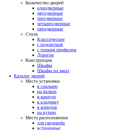
Количество дверей
однодверные
двухдверные
трехдверные
четырехдверные
пятидверные
Стиль
Классические
с подсветкой
с тонким профилем
Дорогие
Конструкция
Шкафы
Шкафы на заказ
Каталог дверей
Место установки
в спальню
на балкон
в ванную
в кладовку
в коридор
на кухню
Место расположения
для гардероба
встроенные