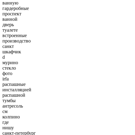
ванную
гардеробные
проспект
ванной
дверь
туалете
встроенные
производство
санкт
шкафчик
d
мурино
стекло
фото
irfa
распашные
инсталляцией
распашной
тумбы
антресоль
см
колпино
где
нишу
санкт-петербург