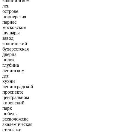
калининском
лен
острове
пионерская
парнас
московском
шушары
завод
колпинский
бухарестская
дверца
полок
глубина
ленинском
дсп
кухни
ленинградской
проспекте
центральном
кировский
парк
победы
всеволожске
академическая
стеллажи