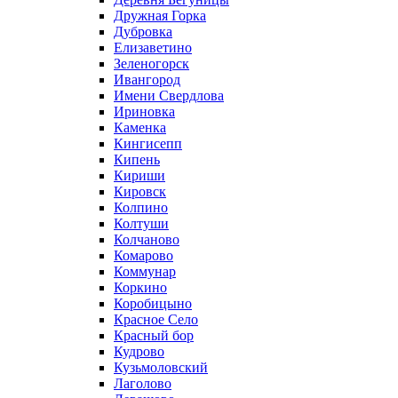
Дружная Горка
Дубровка
Елизаветино
Зеленогорск
Ивангород
Имени Свердлова
Ириновка
Каменка
Кингисепп
Кипень
Кириши
Кировск
Колпино
Колтуши
Колчаново
Комарово
Коммунар
Коркино
Коробицыно
Красное Село
Красный бор
Кудрово
Кузьмоловский
Лаголово