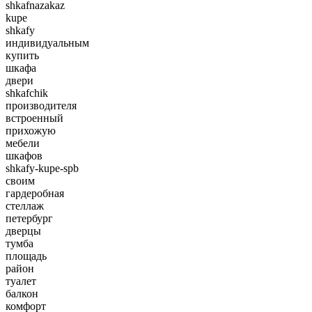
shkafnazakaz
kupe
shkafy
индивидуальным
купить
шкафа
двери
shkafchik
производителя
встроенный
прихожую
мебели
шкафов
shkafy-kupe-spb
своим
гардеробная
стеллаж
петербург
дверцы
тумба
площадь
район
туалет
балкон
комфорт