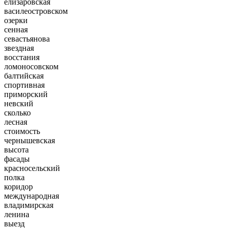
елизаровская
василеостровском
озерки
сенная
севастьянова
звездная
восстания
ломоносовском
балтийская
спортивная
приморский
невский
сколько
лесная
стоимость
чернышевская
высота
фасады
красносельский
полка
коридор
международная
владимирская
ленина
выезд