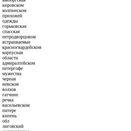
кировском
колпинском
прихожей
одежды
горьковская
спасская
петродворцовом
встраиваемые
красногвардейском
корпусная
области
адмиралтейском
петергофе
мужества
черная
невском
волхов
гатчине
речка
васильевском
питере
кипень
обл
лиговский