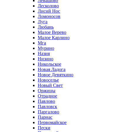
Левашово
Лесколово
Лисий Нос
Ломоносов
Луга
Любань
Малое Верево
Малое Карлино
Мга
Мурино
Назия
Низино
Никольское
Новая Ладога
Новое Девяткино
Новоселье
Новый Свет
Оржицы
Отрадное
Павлово
Павловск
Паргалово
Парнас
Первомайское
Пески