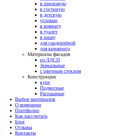
в прихожую
в гостиную
в детскую
угловые
в комнату
в туалет
в нишу
для гардеробной
для книжного
Материалы фасадов
из ЛДСП
Зеркальные
с цветным стеклом
Конструкция
купе
Подвесные
Распашные
Выбор материалов
О компании
Портфолио
Как рассчитать
Блог
Отзывы
Контакты