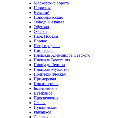
Московские ворота
Нарвская
Невский
Новочеркасская
Обводный канал
Обухово
Озерки
Парк Победы
Парнас
Петроградская
Пионерская
Площадь Александра Невского
Площадь Восстания
Площадь Ленина
Площадь Мужества
Политехническая
Приморская
Пролетарская
Большевиков
Ветеранов
Просвещения
Славы
Пушкинская
Рыбацкое
Садовая