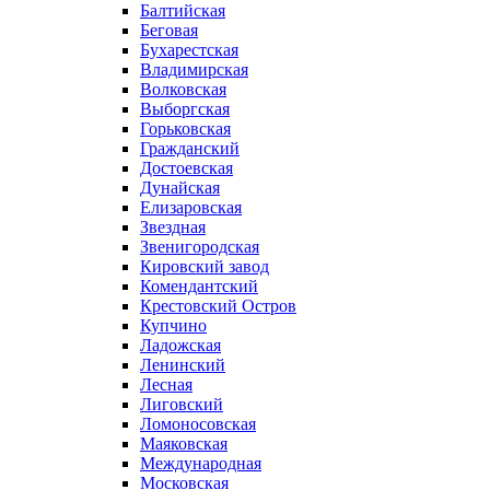
Балтийская
Беговая
Бухарестская
Владимирская
Волковская
Выборгская
Горьковская
Гражданский
Достоевская
Дунайская
Елизаровская
Звездная
Звенигородская
Кировский завод
Комендантский
Крестовский Остров
Купчино
Ладожская
Ленинский
Лесная
Лиговский
Ломоносовская
Маяковская
Международная
Московская