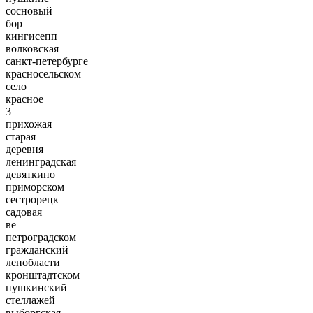
сосновый
бор
кингисепп
волковская
санкт-петербурге
красносельском
село
красное
3
прихожая
старая
деревня
ленинградская
девяткино
приморском
сестрорецк
садовая
ве
петроградском
гражданский
ленобласти
кронштадтском
пушкинский
стеллажей
выборгская