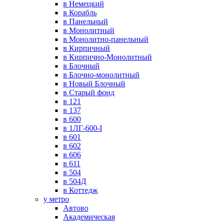
в Немецкий
в Корабль
в Панельный
в Монолитный
в Монолитно-панельный
в Кирпичный
в Кирпично-Монолитный
в Блочный
в Блочно-монолитный
в Новый Блочный
в Старый фонд
в 121
в 137
в 600
в 1ЛГ-600-I
в 601
в 602
в 606
в 611
в 504
в 504Д
в Коттедж
у метро
Автово
Академическая