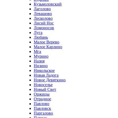
Кузьмоловский
Лаголово
Левашово
Лесколово
Лисий Нос
Ломоносов
Луга
Любань
Малое Верево
Малое Карлино
Мга
Мурино
Назия
Низино
Никольское
Новая Ладога
Новое Девяткино
Новоселье
Новый Свет
Оржицы
Отрадное
Павлово
Павловск
Паргалово
Парнас