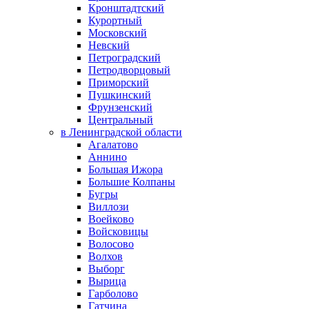
Кронштадтский
Курортный
Московский
Невский
Петроградский
Петродворцовый
Приморский
Пушкинский
Фрунзенский
Центральный
в Ленинградской области
Агалатово
Аннино
Большая Ижора
Большие Колпаны
Бугры
Виллози
Воейково
Войсковицы
Волосово
Волхов
Выборг
Вырица
Гарболово
Гатчина