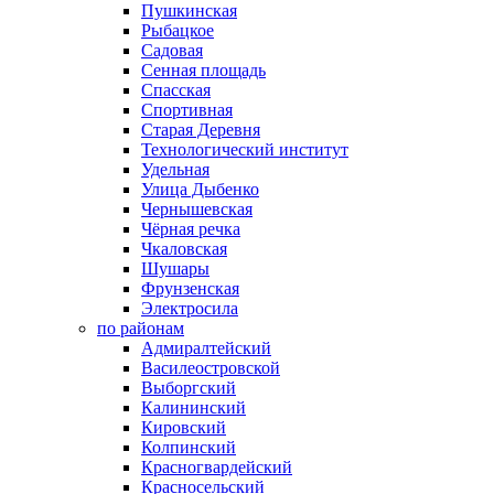
Пушкинская
Рыбацкое
Садовая
Сенная площадь
Спасская
Спортивная
Старая Деревня
Технологический институт
Удельная
Улица Дыбенко
Чернышевская
Чёрная речка
Чкаловская
Шушары
Фрунзенская
Электросила
по районам
Адмиралтейский
Василеостровской
Выборгский
Калининский
Кировский
Колпинский
Красногвардейский
Красносельский