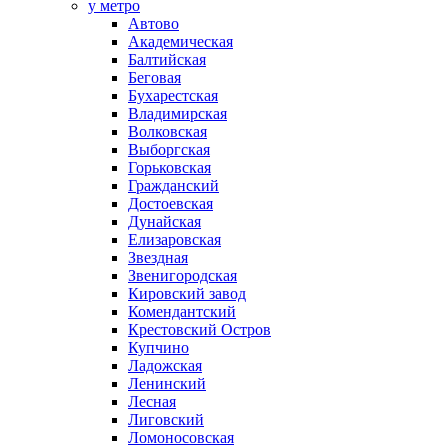
у метро
Автово
Академическая
Балтийская
Беговая
Бухарестская
Владимирская
Волковская
Выборгская
Горьковская
Гражданский
Достоевская
Дунайская
Елизаровская
Звездная
Звенигородская
Кировский завод
Комендантский
Крестовский Остров
Купчино
Ладожская
Ленинский
Лесная
Лиговский
Ломоносовская