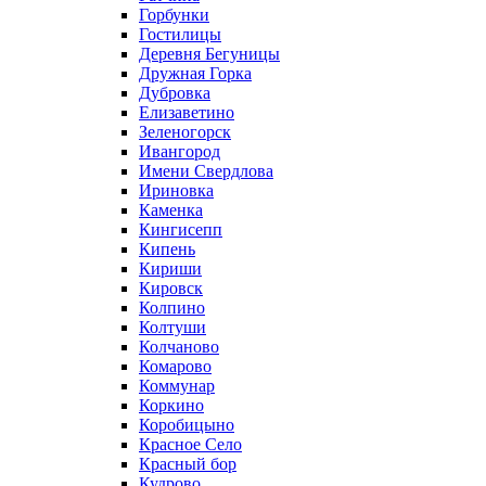
Горбунки
Гостилицы
Деревня Бегуницы
Дружная Горка
Дубровка
Елизаветино
Зеленогорск
Ивангород
Имени Свердлова
Ириновка
Каменка
Кингисепп
Кипень
Кириши
Кировск
Колпино
Колтуши
Колчаново
Комарово
Коммунар
Коркино
Коробицыно
Красное Село
Красный бор
Кудрово