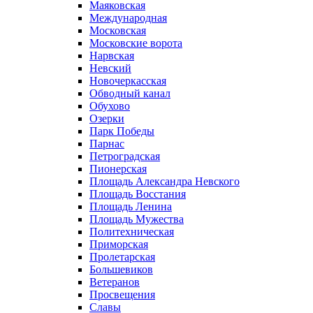
Маяковская
Международная
Московская
Московские ворота
Нарвская
Невский
Новочеркасская
Обводный канал
Обухово
Озерки
Парк Победы
Парнас
Петроградская
Пионерская
Площадь Александра Невского
Площадь Восстания
Площадь Ленина
Площадь Мужества
Политехническая
Приморская
Пролетарская
Большевиков
Ветеранов
Просвещения
Славы