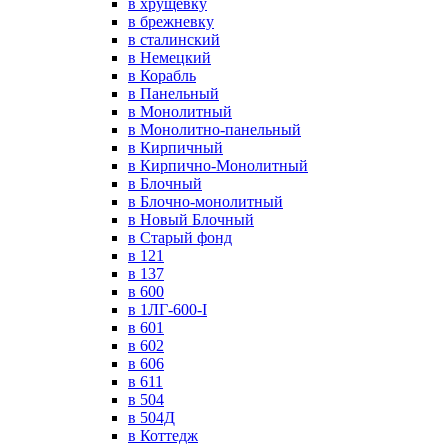
в хрущевку
в брежневку
в сталинский
в Немецкий
в Корабль
в Панельный
в Монолитный
в Монолитно-панельный
в Кирпичный
в Кирпично-Монолитный
в Блочный
в Блочно-монолитный
в Новый Блочный
в Старый фонд
в 121
в 137
в 600
в 1ЛГ-600-I
в 601
в 602
в 606
в 611
в 504
в 504Д
в Коттедж